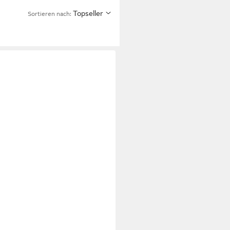
Topseller
Sortieren nach: