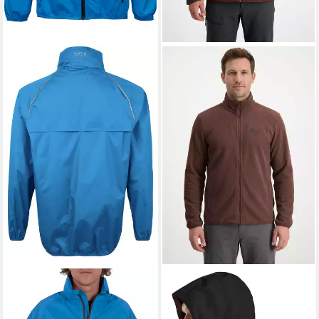
PRO-X ELEMENTS
JACK WOLFSKIN
Regenjacke PACKable
3-in-1-Funktionsjacke
wasserdicht, atmungsaktiv,
TAUBENBERG 3IN1 JKT M