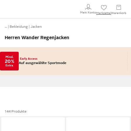
Mein Konto
Merkzettel
Warenkorb
…
Bekleidung
Jacken
Herren Wander Regenjacken
Mind.
Early Access
20 %
Auf ausgewählte Sportmode
Extra
144 Produkte