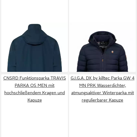
VAUDE
Outdoorjacke Men's
GEOGRAPHICAL NORWAY
Rosemoor 2L Parka (1-St) 2-
Parka (Warm Jacket
200,00 €
109,00 €
Lagen Parka für Herren,
Steppjacke) Herren Parka
UVP
279,90 €
wasserdicht, winddicht
Outdoor Kapuzenjacke
-61%
winterjacke outdoor
CNSRD Funktionsparka TRAVIS
G.I.G.A. DX by killtec Parka GW 4
PARKA OS MEN mit
MN PRK Wasserdichter,
hochschließendem Kragen und
atmungsaktiver Winterparka mit
Kapuze
regulierbarer Kapuze