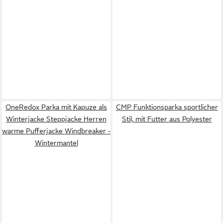
OneRedox Parka mit Kapuze als
CMP Funktionsparka sportlicher
Winterjacke Steppjacke Herren
Stil, mit Futter aus Polyester
warme Pufferjacke Windbreaker -
Wintermantel