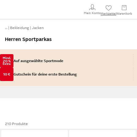
Mein Konto
Merkzettel
Warenkorb
…
Bekleidung
Jacken
Herren Sportparkas
Mind.
Auf ausgewählte Sportmode
20 %
Extra
10 €
Gutschein für deine erste Bestellung
210 Produkte