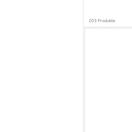
203 Produkte