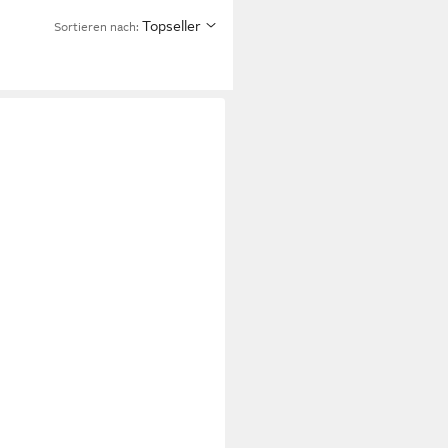
Topseller
Sortieren nach: