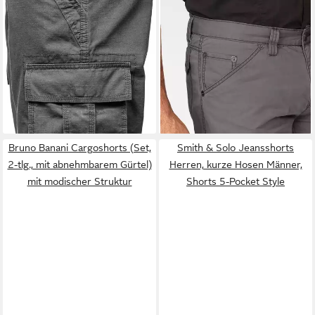
AMACI&SONS
Cargoshorts
MAN'S WORLD
MIDFIELD Chinoshort inkl.
Cargobermudas in 3/4-Länge
ab 22,90 €
ab 24,99 €
Gürtel Herren Bermuda Short
UVP
64,90 €
UVP
29,99 €
Hose Regular Fit inkl. Gürtel
-65%
-17%
+1
Bruno Banani Cargoshorts (Set,
Smith & Solo Jeansshorts
2-tlg., mit abnehmbarem Gürtel)
Herren, kurze Hosen Männer,
mit modischer Struktur
Shorts 5-Pocket Style