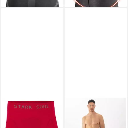
Elastizität, weich, 1-tlg., 9D
Silikonschwammkissen)
Radfahren, Treten, freie
Dehnung