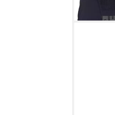
-32%
+4