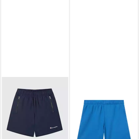
CHAMPION
Shorts Bermuda
SRS
32,39 €
UVP
35,99 €
-10%