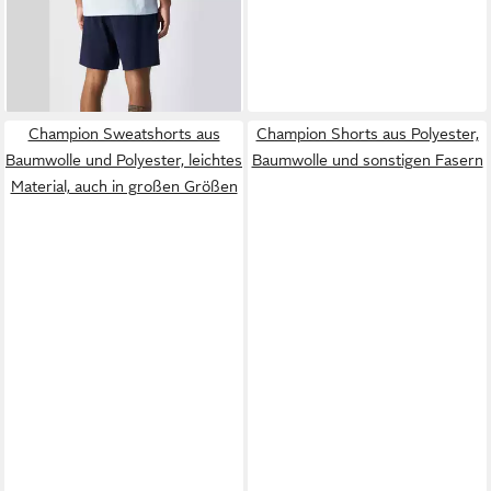
CHAMPION
Shorts Slim Fit
Herren Bermuda Shorts
29,69 €
Leicht - Marineblau
UVP
32,99 €
-10%
Champion Sweatshorts aus
Champion Shorts aus Polyester,
Baumwolle und Polyester, leichtes
Baumwolle und sonstigen Fasern
Material, auch in großen Größen