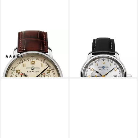
ZEPPELIN
ZEPPELIN
Quarzuhr Méditerranée
Automatikuhr Herrenuhr
Herrenarmbanduhr
Automatik mit 24-Stunden-
(1)
Anzeige und Lederarmband
329,00 €
349,00 €
lieferbar - in 2-3 Werktagen bei dir
lieferbar - in 3-4 Werktagen bei dir