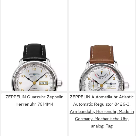
ZEPPELIN
ZEPPELIN
Automatikuhr Herrenuhr
Automatikuhr Herrenuhr
Automatik mit Day Date und
Zeppelin Méditerranée
Lederarmband
Automatik mit
349,00 €
Gangreserveanzeige
lieferbar - in 3-4 Werktagen bei dir
499,00 €
lieferbar - in 3-4 Werktagen bei dir
ZEPPELIN Quarzuhr Zeppelin
ZEPPELIN Automatikuhr Atlantic
Herrenuhr 7614M4
Automatic Regulator 8426-3,
Armbanduhr, Herrenuhr, Made in
Germany, Mechanische Uhr,
analog, Tag