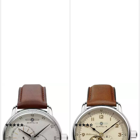
ZEPPELIN
ZEPPELIN
Automatikuhr New Captain´s
Automatikuhr Méditerranée
Line 8662-1, Mechanische
9666-5, Mechanische Uhr,
Uhr, Armbanduhr, Herrenuhr,
Armbanduhr, Herrenuhr,
Lederarmband, Made in
offene Unruh, Made in
(12)
(5)
Germany
Germany
ab 310,61 €
ab 310,61 €
UVP
349,00 €
UVP
349,00 €
-11%
-11%