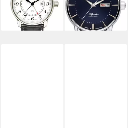
248,31 €
ab 296,64 €
UVP
279,00 €
349,00 €
-11%
-15%
lieferbar - in 1-2 Werktagen bei dir
lieferbar - in 3-4 Werktagen bei dir