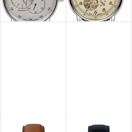
lieferbar - in 1-2 Werktagen bei dir
lieferbar - in 1-2 Werktagen bei dir
ZEPPELIN
ZEPPELIN
Automatikuhr Herrenuhr
Chronograph 100 Jahre