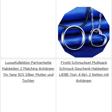
ELLAWIL
Partnerkette Silberkette 2-
teilige Herz & Ring Halskette
Liebeskette Pärchenkette
(Sterlingsilber 925
69,90 €
/GESCHENKIDEE /
99,90 €
Valentinstag, Damen /
-30%
lieferbar - in 2-3 Werktagen bei dir
Kettenlänge 40 cm, Herren /
Kettenlänge 54 cm), inklusive
LuxusKollektion Partnerkette
Firetti Schmuckset Multipack
Geschenkschachtel
Halsketten 2 Matching Anhänger
Schmuck Geschenk Halsketten
Yin Yang 925 Silber Mutter und
LIEBE (Set, 4-tlg), 2 Ketten mit
Tochter
Anhänger