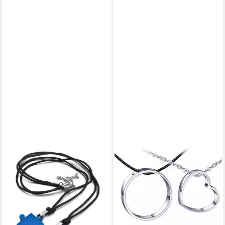
SCHMUCK-ELFE
Partnerkette Puzzle Harmonie
(Set), 4tlg. Set
99,99 €
lieferbar - in 3-4 Werktagen bei dir