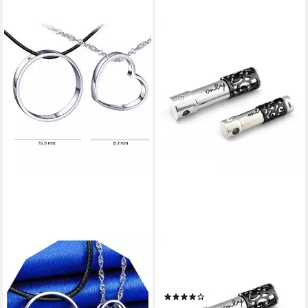
ELLAWIL
SCHMUCK-ELFE
Partnerkette Silberkette 2-
Partnerkette Only Love
teilige Herz & Ring Halskette
Eleganz (Set), 4tlg. Set
(1)
Liebeskette Pärchenkette