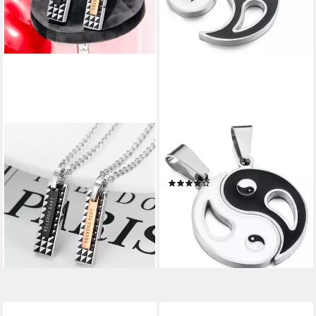
KARMA
SCHMUCK-ELFE
Partnerkette mit Anhänger
Partnerkette YIN YANG (Set),
Edelstahl Schwarz Silber Gold
4tlg. Set
(5)
(Geschenk für Sie Ihn, 2-tlg.,
109,99 €
wasserfest), Partnerschmuck
lieferbar - in 3-4 Werktagen bei dir
29,90 €
UVP
39,90 €
-25%
lieferbar - in 3-4 Werktagen bei dir