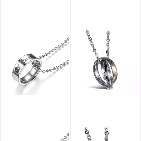
KARMA
SCHMUCK-ELFE
Partnerkette Partnerkette
Partnerkette My only Love