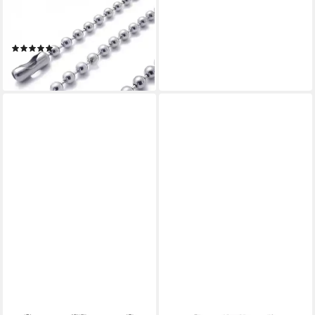
SCHMUCK-ELFE
Partnerkette Puzzle mit Herz
classic (Set), 4tlg. Set
(1)
79,99 €
lieferbar - in 3-4 Werktagen bei dir