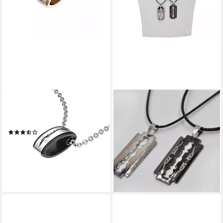
SCHMUCK-ELFE
STEUER
Partnerkette LOVE Tribal
Partnerkette Set
(Set), 4tlg. Set
Freundschaft Kette Partner
(3)
Rasierklinge schwarz
99,99 €
silberfarben
lieferbar - in 3-4 Werktagen bei dir
27,95 €
UVP
42,90 €
-35%
lieferbar - in 6-7 Werktagen bei dir