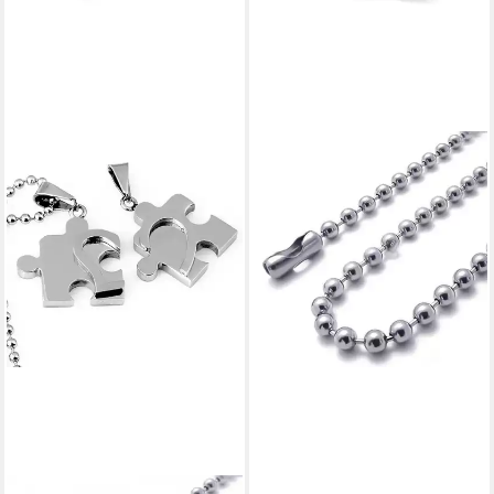
SCHMUCK-ELFE
Partnerkette Delphin Herz
Classic (Set), 4tlg. Set
99,99 €
lieferbar - in 3-4 Werktagen bei dir