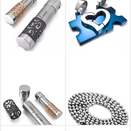
SCHMUCK-ELFE
SCHMUCK-ELFE
Partnerkette Only Love
Partnerkette Puzzle Harmonie
Passion Eleganz (Set), 4tlg.
(Set), 4tlg. Set
(2)
Set
79,99 €
89,99 €
lieferbar - in 3-4 Werktagen bei dir
lieferbar - in 3-4 Werktagen bei dir