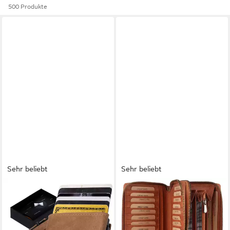
500 Produkte
Sehr beliebt
Sehr beliebt
GENTLEMEN'S
BENTHILL
Geldbörse Cardholder -
Geldbörse Damen Groß Echt
Kreditkartenetui mit Münzfach
Leder RFID Portemonnaie
& RFID-Schutz Smart Wallet,
XXL mit vielen Kartenfächer,