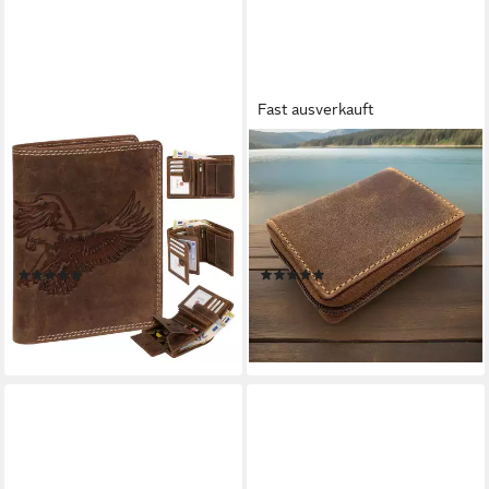
Fast ausverkauft
EAAKIE
JOCKEY CLUB
Geldbörse RFID Büffel Echt
Mini Geldbörse kleines echt
Leder Geldbörse
Leder Portemonnaie mit RFID
Portemonnaie Herren mit
Schutz, umlaufender
Motiv, RFID Schutz
Reißverschluss, rustikales
(2)
(1)
Büffelleder
19,95 €
27,99 €
lieferbar - in 3-4 Werktagen bei dir
lieferbar - in 3-4 Werktagen bei dir