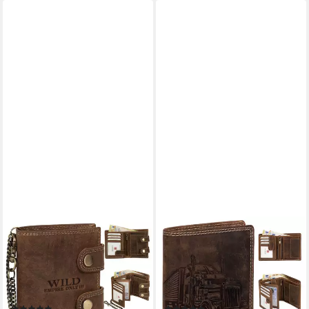
EAAKIE
EAAKIE
Geldbörse Leder Geldbörse
Geldbörse RFID Büffel Echt
Herren RFID Portemonnaie
Leder Geldbörse
Echtleder Geldbörse, RFID
Portemonnaie Herren mit
Schutz
Motiv, RFID Schutz
(2)
(1)