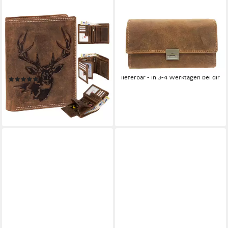
EAAKIE
JOCKEY CLUB
Geldbörse RFID Büffel Echt
Kellnerbörse Taxibörse,
Leder Geldbörse
Geldbörse, echt Leder, mit
Portemonnaie Herren mit
RFID Schutz
44,99 €
Motiv, RFID Schutz
lieferbar - in 3-4 Werktagen bei dir
(4)
19,95 €
lieferbar - in 3-4 Werktagen bei dir