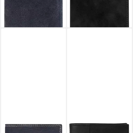
-45%
-42%
lieferbar - in 6-8 Werktagen bei dir
lieferbar - in 6-8 Werktagen bei dir
BRUNO BANANI
BRUNO BANANI