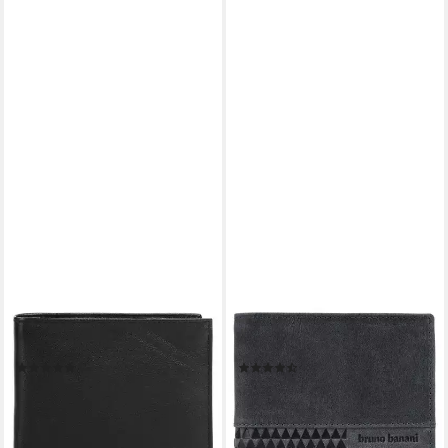
BRUNO BANANI
BRUNO BANANI
Geldbörse, echt Leder
Geldbörse, echt Leder
(121)
(4)
32,95 €
32,95 €
UVP
49,95 €
UVP
59,95 €
-34%
-45%
lieferbar - in 6-8 Werktagen bei dir
lieferbar - in 6-8 Werktagen bei dir