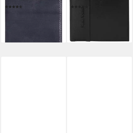
Geldbörse, echt Leder
Geldbörse, echt Leder
(10)
(4)
29,95 €
29,95 €
UVP
49,95 €
UVP
59,95 €
-40%
-50%
lieferbar - in 6-8 Werktagen bei dir
lieferbar - in 6-8 Werktagen bei dir