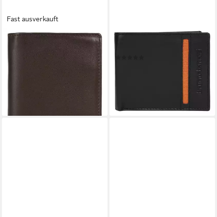
Fast ausverkauft
BRUNO BANANI
BRUNO BANANI
Geldbörse, echt Leder
Geldbörse, echt Leder
(1)
29,95 €
29,95 €
UVP
59,95 €
lieferbar - in 1-2 Werktagen bei dir
-50%
lieferbar - in 6-8 Werktagen bei dir