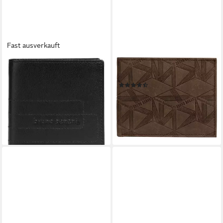
Fast ausverkauft
BRUNO BANANI
BRUNO BANANI
Geldbörse, echt Leder
Geldbörse, echt Leder
(2)
32,95 €
UVP
59,95 €
32,95 €
UVP
59,95 €
-45%
-45%
lieferbar - in 1-2 Werktagen bei dir
lieferbar - in 6-8 Werktagen bei dir