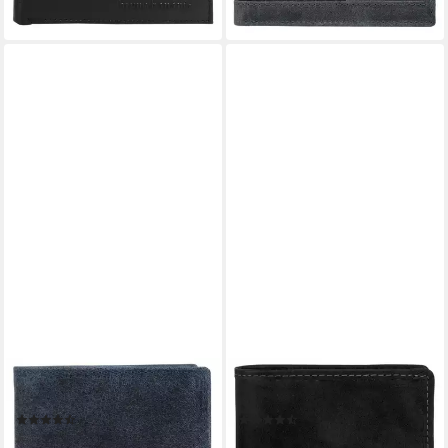
BRUNO BANANI
BRUNO BANANI
Geldbörse, echt Leder
Geldbörse, echt Leder
(3)
(11)
32,95 €
34,95 €
UVP
59,95 €
UVP
59,95 €