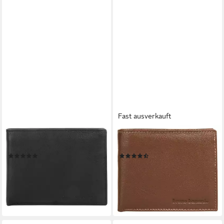
Fast ausverkauft
BRUNO BANANI
BRUNO BANANI
Geldbörse, echt Leder
Geldbörse, echt Leder
(63)
(118)
32,95 €
32,95 €
UVP
59,95 €
UVP
59,95 €
-45%
-45%
lieferbar - in 6-8 Werktagen bei dir
lieferbar - in 1-2 Werktagen bei dir