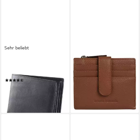
Sehr beliebt
BRUNO BANANI
BRUNO BANANI
Geldbörse, aus Leder mit
Geldbörse SAMEA, echt
Logo Plakette
Leder
(150)
29,95 €
UVP
59,00 €
39,95 €
-49%
lieferbar - in 1-2 Werktagen bei dir
lieferbar - in 6-8 Werktagen bei dir