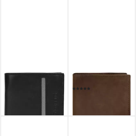
BRUNO BANANI
BRUNO BANANI
Geldbörse, echt Leder
Geldbörse, echt Leder
(3)
29,95 €
UVP
59,95 €
32,95 €
UVP
59,95 €
-50%
-45%
lieferbar - in 6-8 Werktagen bei dir
lieferbar - in 6-8 Werktagen bei dir