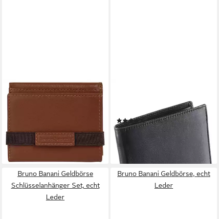
BRUNO BANANI
BRUNO BANANI
Geldbörse, echt Leder
Geldbörse, mit Datenschutz
32,95 €
UVP
59,95 €
Funktion
(201)
-45%
39,95 €
UVP
59,99 €
lieferbar - in 6-8 Werktagen bei dir
-33%
lieferbar - in 6-8 Werktagen bei dir
Bruno Banani Geldbörse
Bruno Banani Geldbörse, echt
Schlüsselanhänger Set, echt
Leder
Leder