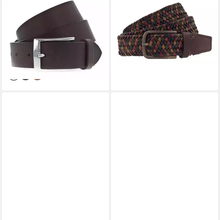
VANZETTI
VANZETTI
Ledergürtel Dresscode:
Ledergürtel Braided Leather
Business
Belt aus echtem Leder
ab 33,96 €
ab 62,96 €
UVP
39,95 €
lieferbar - in 2-3 Werktagen bei dir
-15%
lieferbar - in 2-3 Werktagen bei dir