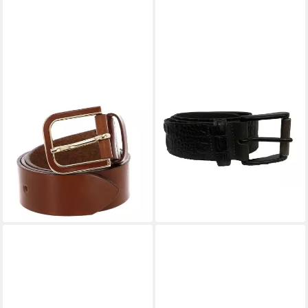
VANZETTI
VANZETTI
Ledergürtel 35mm Leather
Ledergürtel Schlangen-Optik
Belt aus echtem Leder
mit Schließe in matten
ab 32,92 €
UVP
49,95 €
schwarz
35,95 €
-34%
lieferbar - in 3-4 Werktagen bei dir
lieferbar - in 2-3 Werktagen bei dir