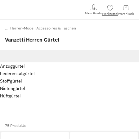
Mein Konto
Merkzettel
Warenkorb
…
Herren-Mode
Accessoires & Taschen
Vanzetti Herren Gürtel
Anzuggürtel
Lederimitatgürtel
Stoffgürtel
Nietengürtel
Hüftgürtel
75 Produkte