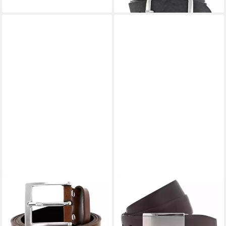
VANZETTI
VANZETTI
Ledergürtel 40mm Leather
Ledergürtel Dresscode:
Belt aus echtem Leder
Business
24,95 €
ab 35,95 €
UVP
29,95 €
UVP
45,95 €