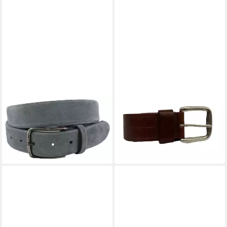
VANZETTI
VANZETTI
Ledergürtel V4579 Herren
Ledergürtel außen Kante in
Anzugsgürtel Grau
rot abgesetzt
35,00 €
39,95 €
lieferbar - in 4-5 Werktagen bei dir
lieferbar - in 3-4 Werktagen bei dir