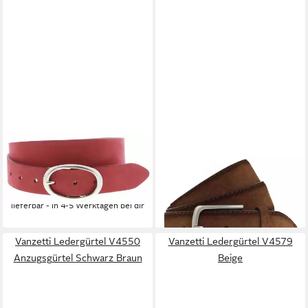
VANZETTI
VANZETTI
Ledergürtel V5630 Damen
Ledergürtel Dornschließe
59,95 €
Ledergürtel Rot
lieferbar - in 2-3 Werktagen bei dir
39,95 €
lieferbar - in 4-5 Werktagen bei dir
Vanzetti Ledergürtel V4550
Vanzetti Ledergürtel V4579
Anzugsgürtel Schwarz Braun
Beige