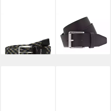
VANZETTI
VANZETTI
Ledergürtel (1-St)
Ledergürtel Denim Love
ab 29,90 €
ab 24,95 €
37,90 €
UVP
35,95 €
-21%
-31%
lieferbar - in 2-3 Werktagen bei dir
lieferbar - in 2-3 Werktagen bei dir