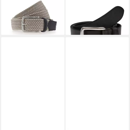
ab 24,95 €
35,96 €
UVP
35,95 €
lieferbar - in 2-3 Werktagen bei dir
-31%
lieferbar - in 2-3 Werktagen bei dir
+5