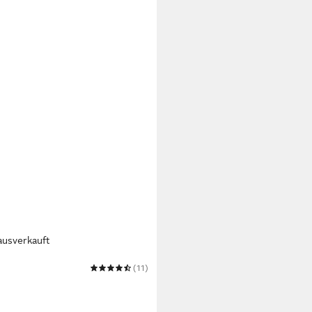
ausverkauft
I
(11)
htgürtel HAMBURG
4,99 €
UVP
29,99 €