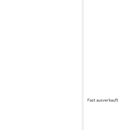
Fast ausverkauft
JACK & JONES
Stretchgürtel JACS
BELT NOOS
ab 15,99 €