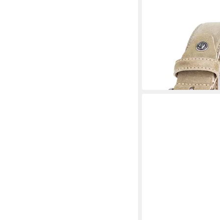
LINDENMANN
Ledergürtel
33,96 €
UVP
39,95 €
-15%
in 2-3 Werktagen bei dir