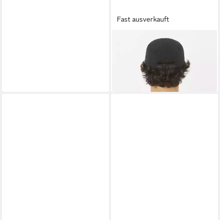
Fast ausverkauft
SALOMON
Baseball Cap SHKout CAP U
26,99 €
UVP
30,00 €
-10%
in 1-2 Werktagen bei dir