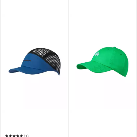
MAMMUT
Baseball Cap Aenergy Mesh
Cap
(1)