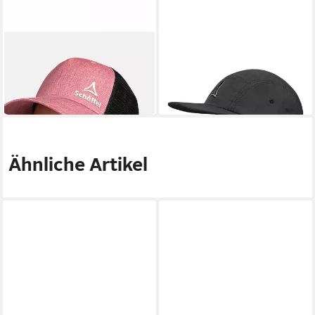
SCHÖFFEL
SCHÖFFEL
Snapback Cap Kovk
Baseball Cap Style Sun Cap
34,96 €
ALL
in 3-4 Werktagen bei dir
34,95 €
in 2-3 Werktagen bei dir
Ähnliche Artikel