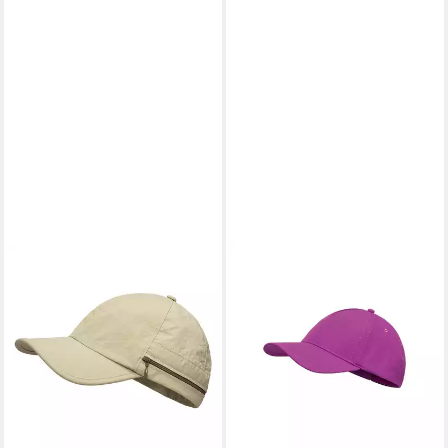
SCHÖFFEL
Trucker Cap Cap Style
Dooser UNI
33,95 €
in 2-3 Werktagen bei dir