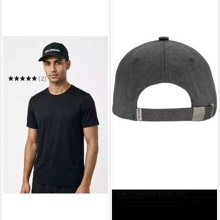
SALOMON
Baseball Cap SALOMON
LOGO CAP
(2)
14,99 €
UVP
25,00 €
-40%
in 1-2 Werktagen bei dir
CHILLOUTS
Baseball Cap Sonora Hat
17,57 €
UVP
24,99 €