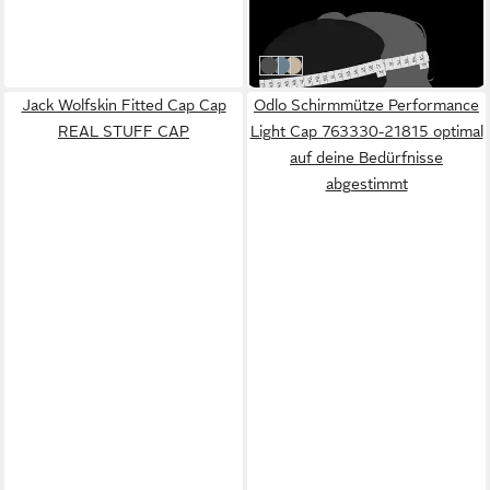
-30%
in 1-2 Werktagen bei dir
dark grey
washed blue
beige
Jack Wolfskin Fitted Cap Cap
Odlo Schirmmütze Performance
REAL STUFF CAP
Light Cap 763330-21815 optimal
auf deine Bedürfnisse
abgestimmt