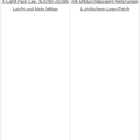
X-Light Pack Cap 763290-20386
mit luftdurchlässigem Netzrücken
Leicht und klein faltbar
& stylischem Logo-Patch