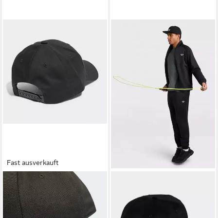
Fast ausverkauft
ADIDAS ORIGINALS
ADIDAS ORIGINALS
Schirmmütze METALLIC
Baseball Cap SNAPBACK CAP
TREFOIL BASEBALL KAPPE
für Erwachsene, mit
(1-St)
Druckknopfverschluss