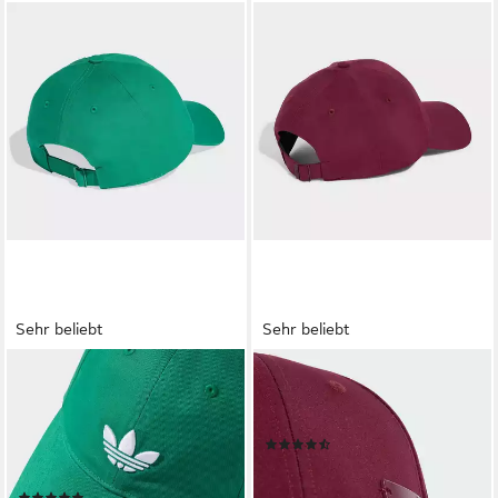
Sehr beliebt
Sehr beliebt
ADIDAS ORIGINALS
ADIDAS PERFORMANCE
Baseball Cap ADICOLOR
Baseball Cap BB CAP LT MET
CLASSIC TREFOIL für
für Erwachsene geeignet
(141)
Erwachsene, sportlicher Stil,
15,99 €
UVP
18,00 €
aus Baumwolle
-11%