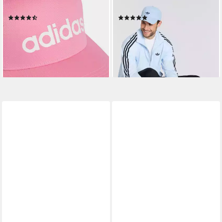
Baseball Cap LINEAR
Baseball Cap CAP
(8)
(2)
ab 13,50 €
24,99 €
UVP
15,00 €
UVP
28,00 €
-10%
-11%
lieferbar - in 1-2 Werktagen bei dir
lieferbar - in 1-2 Werktagen bei dir
+2