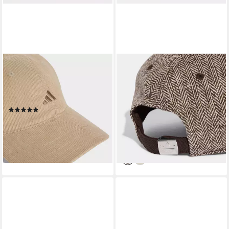
ADIDAS PERFORMANCE
ADIDAS ORIGINALS
Baseball Cap CORDUROY
Baseball Cap ADIDAS
CAP für Erwachsene, im
ORIGINALS, TWEED im
sportlichen Stil
sportlichen Stil, für
(1)
Erwachsene
20,99 €
UVP
25,00 €
28,99 €
UVP
35,00 €
-16%
-17%
lieferbar - in 1-2 Werktagen bei dir
lieferbar - in 1-2 Werktagen bei dir