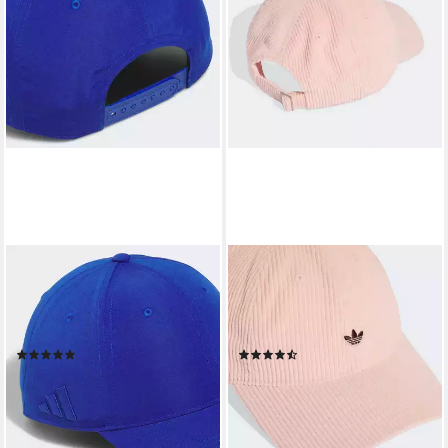
ADIDAS PERFORMANCE
ADIDAS ORIGINALS
Baseball Cap GOLF
Baseball Cap CORDUROY
PERFORMANCE
Baseballcap aus weichem
CRESTABLE
Cord
(4)
(2)
14,99 €
21,99 €
UVP
18,00 €
UVP
28,00 €
-17%
-21%
lieferbar - in 1-2 Werktagen bei dir