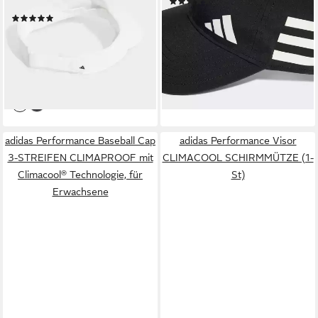
(6)
CLIMACOOL
17,99 €
UVP
20,00 €
(9)
17,99 €
UVP
20,00 €
-10%
-10%
lieferbar - in 1-2 Werktagen bei dir
lieferbar - in 1-2 Werktagen bei dir
adidas Performance Baseball Cap
adidas Performance Visor
3-STREIFEN CLIMAPROOF mit
CLIMACOOL SCHIRMMÜTZE (1-
Climacool® Technologie, für
St)
Erwachsene