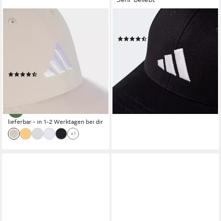
ADIDAS PERFORMANCE
ADIDAS PERFORMANCE
Baseball Cap NEW LOGO
Baseball Cap BB CAP COT NL
(20)
EMBROIDERED
ab 16,99 €
UVP
20,00 €
vorzugeformter Schirm, aus
-15%
Polyester
(27)
15,99 €
UVP
18,00 €
lieferbar - in 1-2 Werktagen bei dir
-11%
+3
lieferbar - in 1-2 Werktagen bei dir
+1