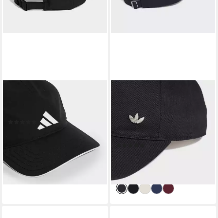
ADIDAS PERFORMANCE
ADIDAS ORIGINALS
Baseball Cap CAP CLIMA mit
Baseball Cap EVERYDAY
Climacool®
TONAL METAL TREFOIL
(11)
ICONS für Erwachsene
ab 16,99 €
UVP
20,00 €
konzipiert
-15%
(7)
lieferbar - in 1-2 Werktagen bei dir
21,99 €
UVP
25,00 €
-12%
lieferbar - in 1-2 Werktagen bei dir