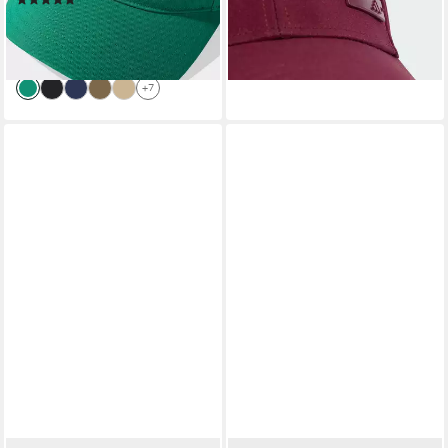
(92)
lieferbar - in 1-2 Werktagen bei dir
16,99 €
UVP
20,00 €
+2
-15%
lieferbar - in 1-2 Werktagen bei dir
+7