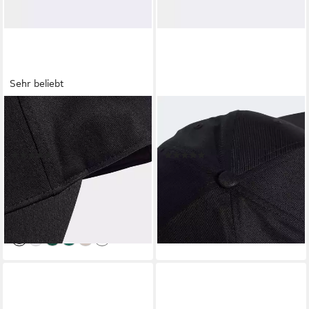
Sehr beliebt
ADIDAS PERFORMANCE
ADIDAS PERFORMANCE
Baseball Cap 3-STREIFEN
Baseball Cap LINEAR
NEW LOGO
EMBROIDERY
(71)
(3)
ab 16,99 €
13,50 €
UVP
20,00 €
UVP
15,00 €
-15%
-10%
lieferbar - in 1-2 Werktagen bei dir
lieferbar - in 1-2 Werktagen bei dir
+2