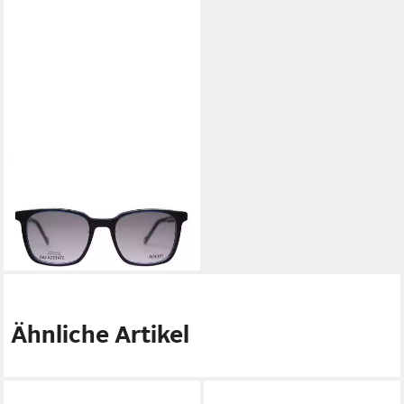
JOOP!
Brillengestell Joop! Fassung
81225-2158
194,00 €
lieferbar - in 6-7 Werktagen bei dir
Ähnliche Artikel