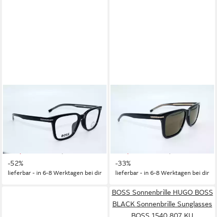
BOSS
BOSS
Brille HUGO BOSS
Sonnenbrille HUGO BOSS
Brillenfassung Brillengestell
BLACK Sonnenbrille
Eyeglasses Frame BOSS 1541
Sunglasses BOSS 1598 2M2
807
JO
129,95 €
199,95 €
UVP
269,95 €
UVP
299,95 €
-52%
-33%
lieferbar - in 6-8 Werktagen bei dir
lieferbar - in 6-8 Werktagen bei dir
BOSS Sonnenbrille HUGO BOSS
BLACK Sonnenbrille Sunglasses
BOSS 1540 807 KU