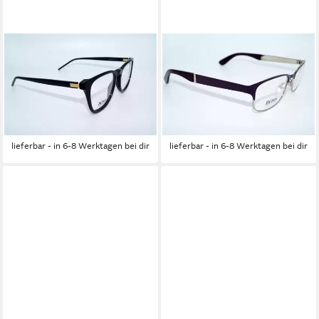
BOSS
BOSS
Brille HUGO BOSS
Brille HUGO BOSS
Brillenfassung BOSS 1156
Brillenfassung BOSS 0574
807
2MC
139,95 €
129,95 €
UVP
229,95 €
UVP
189,95 €
-39%
-32%
lieferbar - in 6-8 Werktagen bei dir
lieferbar - in 6-8 Werktagen bei dir