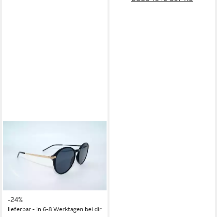
BOSS
Sonnenbrille HUGO BOSS
BLACK Sonnenbrille
Sunglasses BOSS 1662 2M2
IR
189,95 €
UVP
249,95 €
-24%
lieferbar - in 6-8 Werktagen bei dir