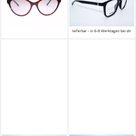
87108-2111
Brillenfassung BOSS 1085
137,00 €
807
lieferbar - in 6-7 Werktagen bei dir
159,95 €
UVP
199,95 €
-20%
lieferbar - in 6-8 Werktagen bei dir