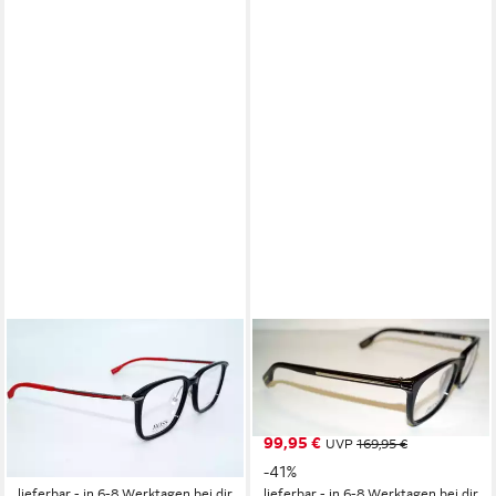
BOSS
BOSS
Brille HUGO BOSS
Brille HUGO BOSS
Brillenfassung BOSS 0950
Brillenfassung BOSS 6020J
OIT
86L
129,95 €
99,95 €
UVP
249,95 €
UVP
169,95 €
-48%
-41%
lieferbar - in 6-8 Werktagen bei dir
lieferbar - in 6-8 Werktagen bei dir