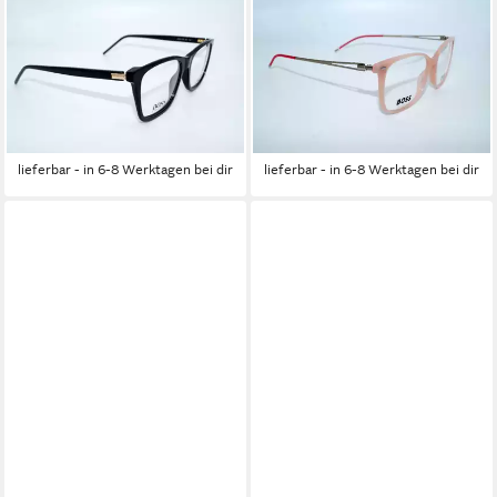
BOSS
BOSS
Brille HUGO BOSS
Brille HUGO BOSS
Brillenfassung BOSS 1158
Brillenfassung BOSS 1390
807
FWM
109,95 €
159,95 €
UVP
229,95 €
UVP
229,95 €
-52%
-30%
lieferbar - in 6-8 Werktagen bei dir
lieferbar - in 6-8 Werktagen bei dir