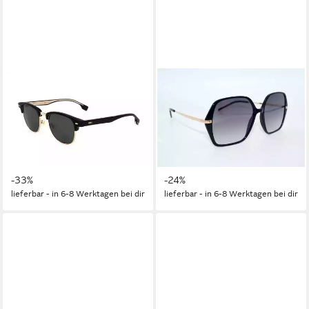
BOSS
BOSS
Sonnenbrille HUGO BOSS
Sonnenbrille HUGO BOSS
BLACK Sonnenbrille
BLACK Sonnenbrille
Sunglasses BOSS 1381 2M2
Sunglasses BOSS 1660 2M2
QT
9O
199,95 €
189,95 €
UVP
299,95 €
UVP
249,95 €
-33%
-24%
lieferbar - in 6-8 Werktagen bei dir
lieferbar - in 6-8 Werktagen bei dir