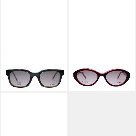
JOOP!
JOOP!
Brillengestell Joop! Fassung
Brillengestell JOOP! Fassung
81233-2078
81232-2191
199,00 €
199,00 €
lieferbar - in 6-7 Werktagen bei dir
lieferbar - in 6-7 Werktagen bei dir