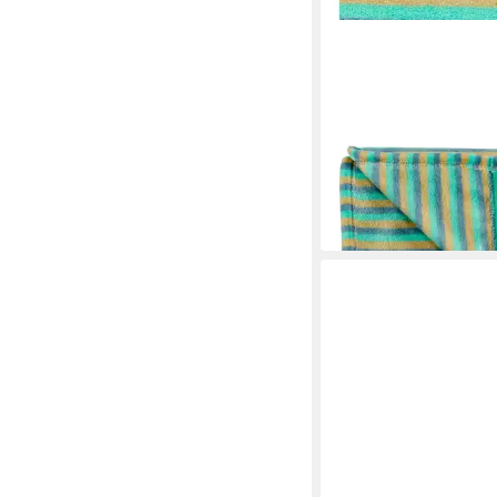
ALVI®
Babydecke Microfase
14,99 €
UVP
19,99 €
-25%
lieferbar - in 3-4 Werktag
+2