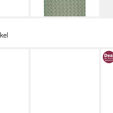
-14%
lieferbar - in 2-3 Werktagen bei dir
kel