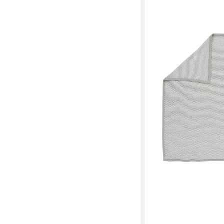
ALVI®
Babydecke
27,90 €
lieferbar - in 2-3 Werktag