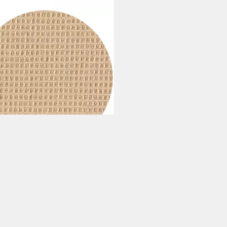
®
beldecke
9 €
UVP
57,90 €
rbar - in 2-3 Werktagen bei dir