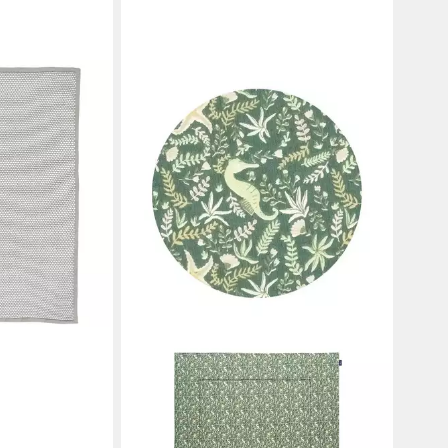
en bei dir
ALVI®
Babydecke ALVI Krabbeldecke
Jersey Organic Cotton Underwater
World 100x135
64,99 €
UVP
75,90 €