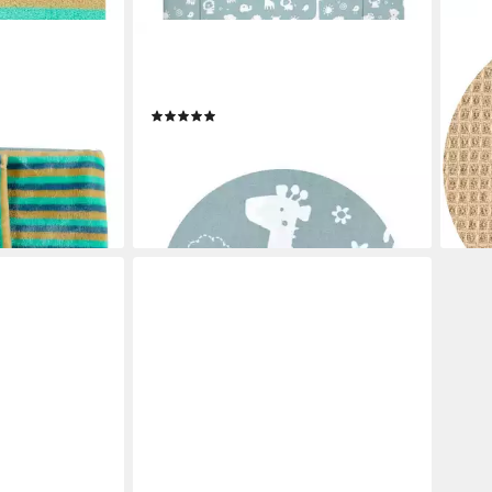
ALVI®
ALVI
rdecke
Krabbeldecke Krabbeldecke,
Krab
49,9
gepolstert
(1)
-14%
ab 32,99 €
UVP
43,99 €
en bei dir
liefe
-25%
lieferbar - in 3-4 Werktagen bei dir