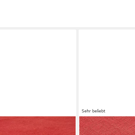
Sehr beliebt
DECOHOMETEXTIL HEIMTEX
schdecke Outdoor Wetterfest
Tischdecke Leinen Optik T