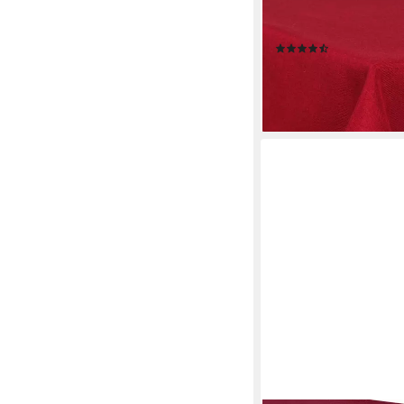
Tischdecke Fleckenab
Lotuseffekt, Leinenopti
(252)
ab 15,99 €
lieferbar - in 2-3 Werktag
+9