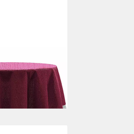
ischdecke mit Fransen
i dir