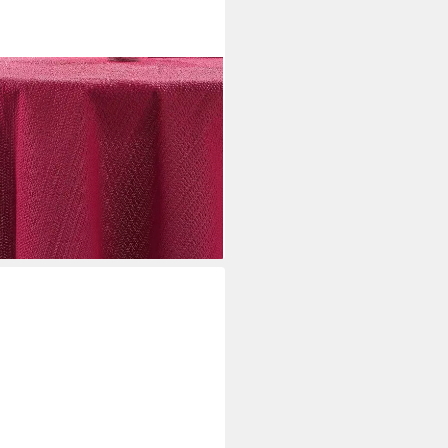
etterfest für Garten Balkon
), Pflegeleicht, Strapazierfähig,
i dir