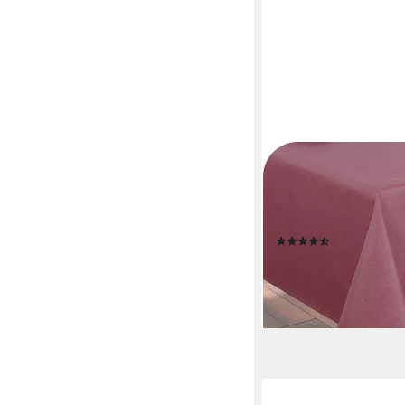
BEAUTEX
Tischdecke Leinenopt
und pflegeleicht (1-t
40°C, 70% Baumwolle,
(27)
ab 27,99 €
lieferbar - in 2-3 Werktag
+7