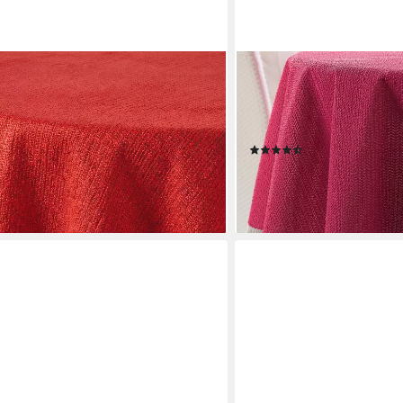
BEAUTEX
schdecke Outdoor Wetterfest
Tischdecke Weichschaum w
Terrasse mit Fransen (1-tlg
Formstabil, Langlebig
(37)
en bei dir
ab 15,99 €
lieferbar - in 2-3 Werktagen be
+3