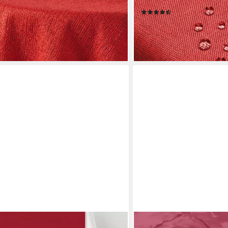
Abwaschbar Wasserabwei
(71)
ab 9,46 €
lieferbar - in 2-3 Werktagen be
en bei dir
+10
BEAUTEX