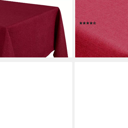
MELODY
nte Leinenoptik, viele Größen und
Gartentischdecke Leinen-
tzabweisend, knitterarm, sauber
Fleckschutz
(108)
ab 25,29 €
UVP
35,64 €
-29%
en bei dir
lieferbar - in 2-3 Werktagen be
+1