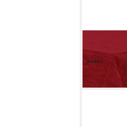
BEAUTEX
Tischdecke Wachstuc
fleckenabweisend aus 
Zuschneidbar, Pflegel
(242)
ab 15,99 €
lieferbar - in 2-3 Werktag
+4