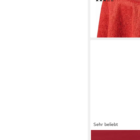
(1)
ab 11,99 €
UVP
14,99 €
-20%
lieferbar - in 2-3 Werktag
+2
Sehr beliebt
BEAUTEX