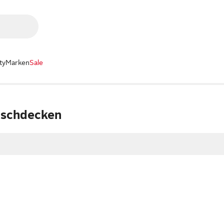
ty
Marken
Sale
ischdecken