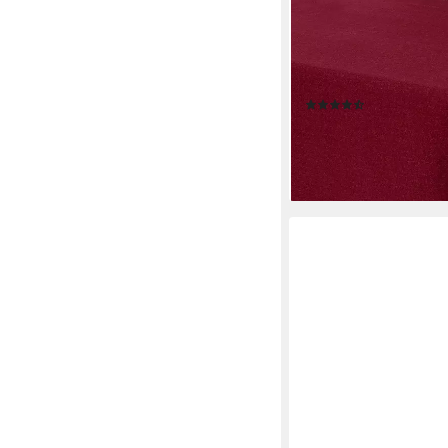
BEAUTEX
Tischdecke Lina elega
Farben (1-tlg), Schmu
umnähmter Saum
(38)
ab 23,99 €
lieferbar - in 2-3 Werktag
+7