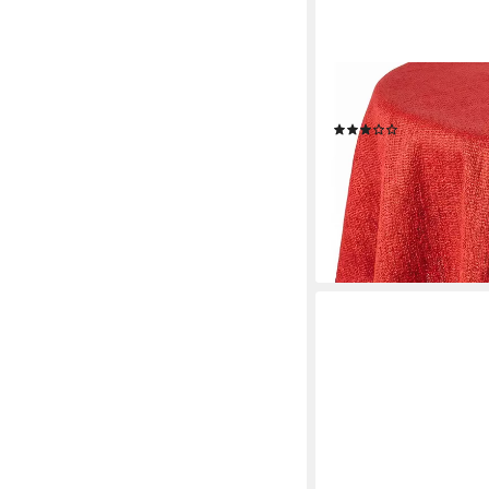
STOFFSCHMIEDE
Gartentischdecke, Ti
(1)
ab 11,99 €
UVP
14,99 €
-20%
lieferbar - in 2-3 Werktag
+2