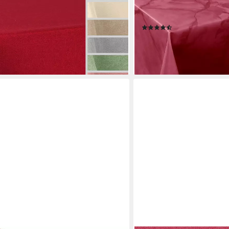
weisende bügelfreie Tischdecke mit
Tischdecke Wachstuchtis
k (1-tlg)
abwaschbar fleckenabweise
(119)
ab 12,99 €
en bei dir
lieferbar - in 2-3 Werktagen be
+5