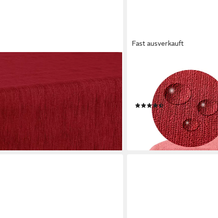
Fast ausverkauft
HEIMTEXLAND
htischdecke Meterware abwaschbar
Gartentischdecke Outdoor
PVC (1-tlg), Wasserundurchlässig,
Camping Tischdeko (Stück 1-
eicht, Oberflächenversiegelt
UV-beständig I rutschfest
(51)
10,99 €
en bei dir
lieferbar - in 3-4 Werktagen be
+3