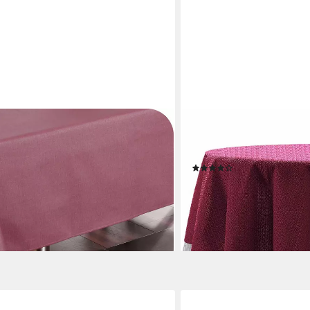
EXKLUSIV HEIMTEXTIL
ik wasserabweisend, fleckabweisend
Gartentischdecke Gartent
lg), Hochwertiger Saum, waschbar bis
Tischdecke Classic, rund
(48)
 30% Polyester
ab 19,65 €
UVP
22,80 €
-14%
en bei dir
lieferbar - in 2-3 Werktagen be
+1