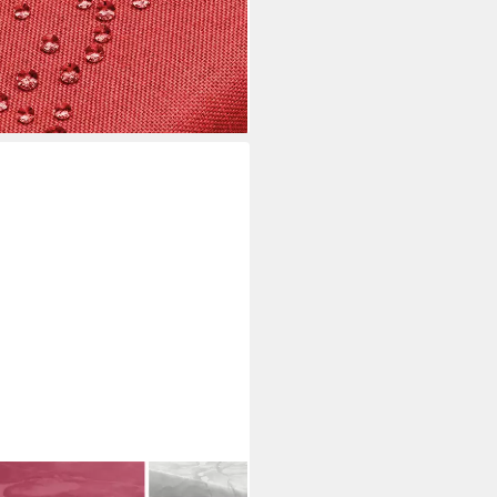
send
i dir