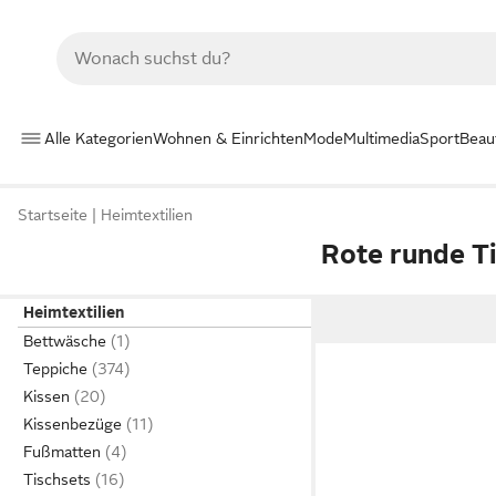
Alle Kategorien
Wohnen & Einrichten
Mode
Multimedia
Sport
Beau
Startseite
Heimtextilien
Rote runde T
Heimtextilien
Bettwäsche
Teppiche
Kissen
Kissenbezüge
Fußmatten
Tischsets