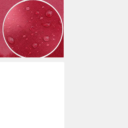
Optik Tischdecke abwaschbar mit
i dir