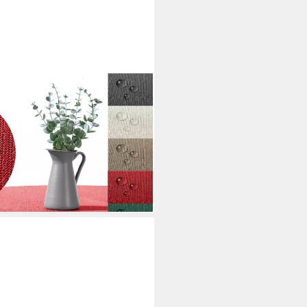
 Tischdecke Garten Balkon
tlg, 1), wetterfest I robust I
 I waschbar
i dir