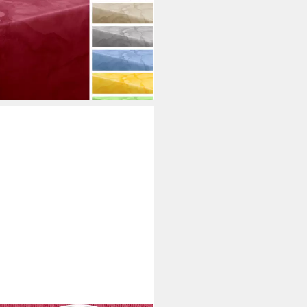
chdecke Marmoroptik
nd edel (1-tlg)
i dir