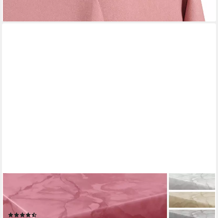
+7
BEAUTEX
Tischdecke Wachstuchtischdecke Marmoroptik abwaschbar
fleckenabweisend edel (1-tlg)
(119)