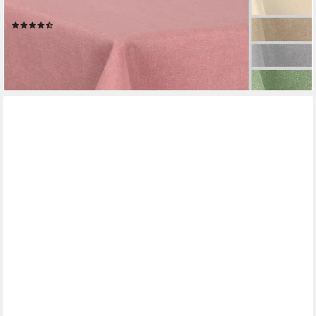
Lotuseffekt, Leinenoptik (1-tlg)
(253)
ab 19,99 €
lieferbar - in 2-3 Werktagen bei dir
+9