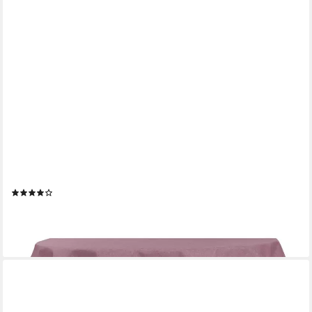
HAUS UND DEKO
Tischdecke Tischdecke oval Leinenoptik Lotuseffekt
Tischwäsche Wasserabweisend (1-tlg)
(16)
ab 17,85 €
lieferbar - in 6-7 Werktagen bei dir
+10