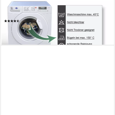
HAUS UND DEKO
Tischdecke Tischdecke rund Leinenoptik Lotuseffekt
Tischwäsche Wasserabweisend (1-tlg)
(10)
ab 18,95 €
lieferbar - in 6-7 Werktagen bei dir
+9