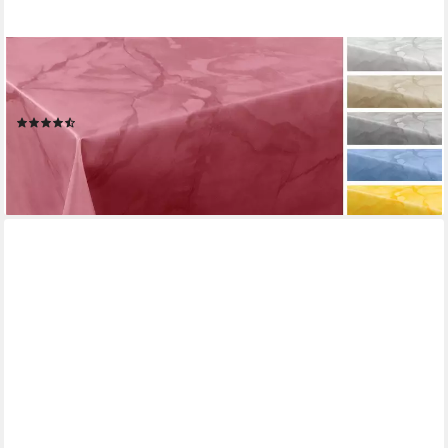
BEAUTEX
Tischdecke Wachstuchtischdecke Marmoroptik abwaschbar
fleckenabweisend edel (1-tlg)
(119)
ab 9,99 €
lieferbar - in 2-3 Werktagen bei dir
+5