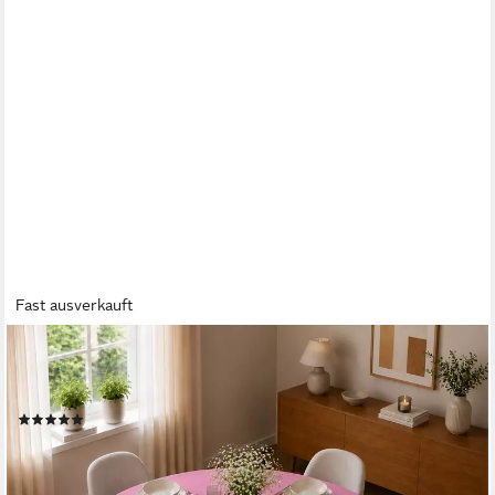
Fast ausverkauft
MATCHES21 HOME & HOBBY
Tischdecke Tischdecke Ø 135 cm für Küche & Esstisch in
Altrosa (1-tlg), Waschbares Tischtuch mit Lotuseffekt
(3)
ab 16,99 €
lieferbar - in 2-3 Werktagen bei dir
+7