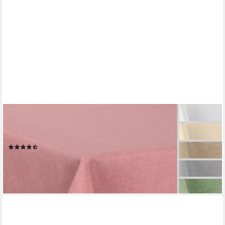
BEAUTEX
Tischdecke Fleckenabweisende bügelfreie Tischdecke mit
Lotuseffekt, Leinenoptik (1-tlg)
(253)
ab 16,49 €
lieferbar - in 2-3 Werktagen bei dir
+9