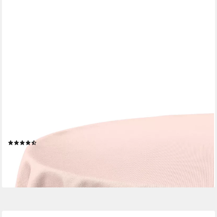
ERWIN MÜLLER
Tischdecke Tischdecke "Madrid", fleckabweisend Uni
(10)
ab 58,95 €
lieferbar - in 2-3 Werktagen bei dir
+15