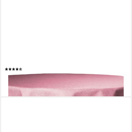
HAUS UND DEKO
Tischdecke Tischdecke rund 140 cm Ø beschichtet Leinenoptik
wasserabweisend (1-tlg)
(16)
14,95 €
lieferbar - in 6-8 Werktagen bei dir
+9