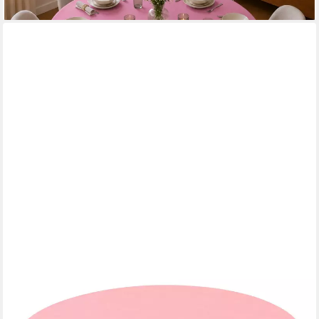
ANRO
Tischdecke DanceDirty abwaschbar Leinenoptik wetterfest
Falschuni Modern (Einzelstück 1-tlg, eine Tischdecke),
Stofftischdecke schmutzabweisend Rund 100 Uni Altrosa