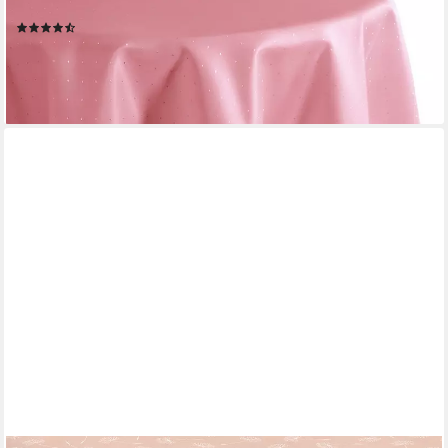
Küche (1-tlg), Waschbares Tischtuch mit gewelltem Rand
(10)
ab 16,99 €
lieferbar - in 2-3 Werktagen bei dir
+7