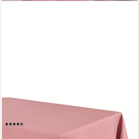
BEAUTEX
Tischdecke Lina elegante Leinenoptik, viele Größen und Farben
(1-tlg), Schmutzabweisend, knitterarm, sauber umnähmter Saum
(38)
ab 23,99 €
lieferbar - in 2-3 Werktagen bei dir