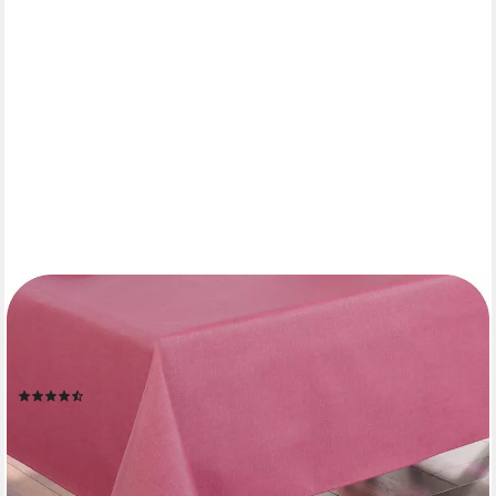
BEAUTEX
Tischdecke Leinenoptik wasserabweisend, fleckabweisend und
pflegeleicht (1-tlg), Hochwertiger Saum, waschbar bis 40°C, 70%
Baumwolle, 30% Polyester
(27)
ab 27,99 €
lieferbar - in 2-3 Werktagen bei dir
+7