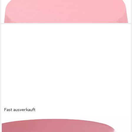
ab 19,94 €
lieferbar - in 2-3 Werktagen bei dir
+5
Fast ausverkauft
MATCHES21 HOME & HOBBY
Tischdecke Tischdecke Ø 130 cm in Altrosa für Esstisch &