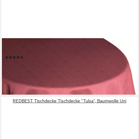
WIRTH
Tischdecke WIESSEE (1-tlg), rund
(4)
69,49 €
UVP
87,99 €
-21%
lieferbar - in 6-8 Werktagen bei dir
REDBEST Tischdecke Tischdecke "Tulsa", Baumwolle Uni