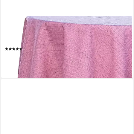
MATCHES21 HOME & HOBBY
Tischdecke Outdoor Garten-Tischdecke pink rund 145 cm
abwaschbar (1-tlg), Modernes wetterfestes Tischtuch für
Außenbereich Garten-Tisch
(9)
26,99 €
lieferbar - in 2-3 Werktagen bei dir
+2