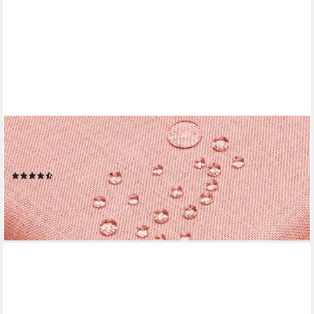
DECOHOMETEXTIL HEIMTEXTILMANUFAKTUR
Tischdecke Leinen Optik Tischdecke Tischtuch Abwaschbar
Wasserabweisend
(71)
ab 9,46 €
lieferbar - in 2-3 Werktagen bei dir
+10