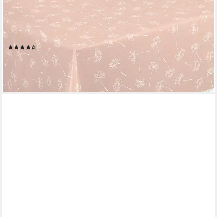
BEAUTEX
Tischdecke Wachstuchtischdecke abwaschbar rutschfest mit
Paspelband, Motivwahl (1-tlg), Wasserundurchlässig, pflegeleicht,
strapazierfähig,Basteln mit Kindern
(53)
ab 15,99 €
lieferbar - in 2-3 Werktagen bei dir
+15