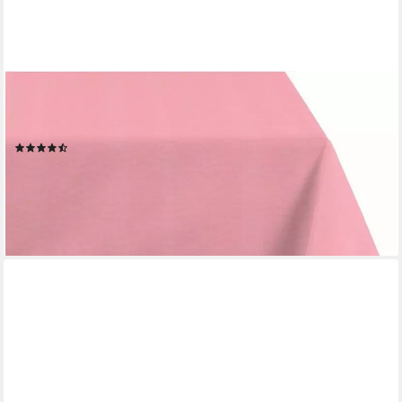
APELT
Tischdecke 4362 Rips - UNI (1-tlg), Wasser- und
Schmutzabweisend
(122)
ab 36,49 €
UVP
53,90 €
-32%
lieferbar - in 3-4 Werktagen bei dir
+16