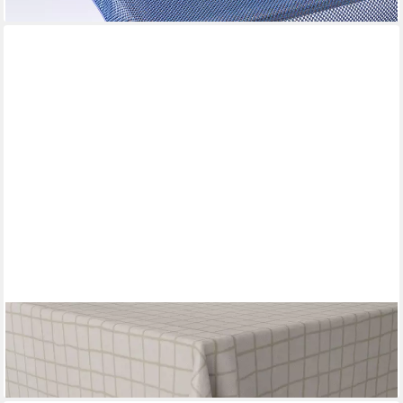
SCHÖNER LEBEN.
Tischdecke Karo Gitter wollweiß beige div. Größen, handmade
ab 26,95 €
lieferbar - in 5-6 Werktagen bei dir