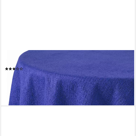
STOFFSCHMIEDE
Gartentischdecke, Tischdecke Outdoor Wetterfest
(1)
ab 11,99 €
UVP
14,99 €
-20%
lieferbar - in 2-3 Werktagen bei dir
+2