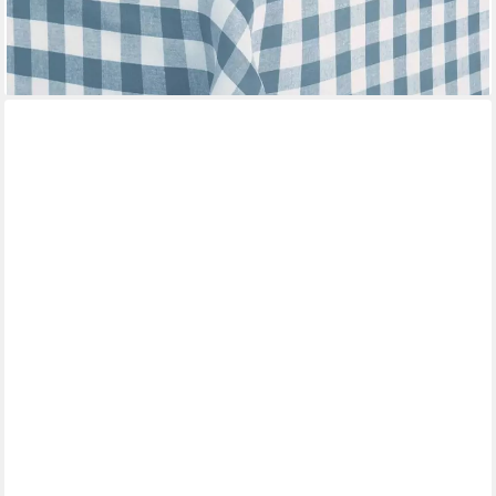
-43%
lieferbar - in 2-3 Werktagen bei dir
BAVARIASHOP
Tischdecke Tischdecke Bayern