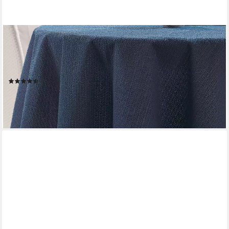
BEAUTEX
Tischdecke Weichschaum wetterfest für Garten Balkon Terrasse
mit Fransen (1-tlg), Pflegeleicht, Strapazierfähig, Formstabil,
Langlebig
(37)
ab 15,99 €
lieferbar - in 2-3 Werktagen bei dir
+3