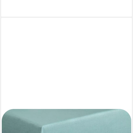
12,99 €
lieferbar - in 3-4 Werktagen bei dir
BEAUTEX
Tischdecke Leinenoptik wasserabweisend, fleckabweisend und
pflegeleicht (1-tlg), Hochwertiger Saum, waschbar bis 40°C, 70%