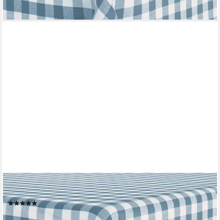
REDBEST
Tischdecke Tischdecke "Nashville", Baumwolle Karo/Landhaus
(36)
ab 26,99 €
46,99 €