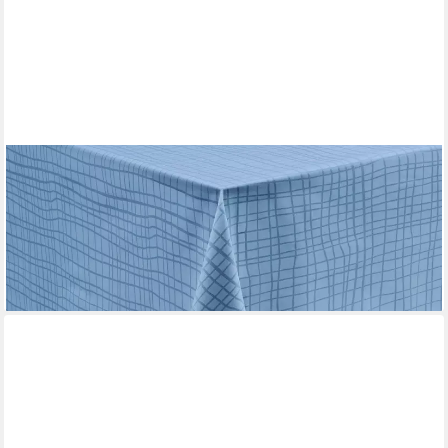
REDBEST
Tischdecke Tischdecke "Pasadena", abwaschbar Uni/Karo
ab 28,99 €
38,99 €
-26%
lieferbar - in 2-3 Werktagen bei dir
+2