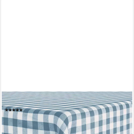
REDBEST
Tischdecke Tischdecke "Nashville", Baumwolle Karo/Landhaus
(36)
ab 26,99 €
46,99 €
-43%
lieferbar - in 2-3 Werktagen bei dir