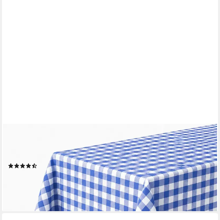
TEXPOT
Tischdecke kariert Landhausstil Bauernkaro 100% Baumwolle (1-
tlg)
(32)
ab 1,79 €
lieferbar - in 3-4 Werktagen bei dir