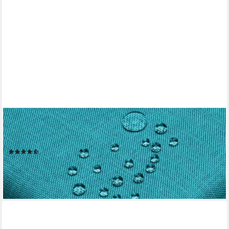
DECOHOMETEXTIL HEIMTEXTILMANUFAKTUR
Tischdecke Leinen Optik Tischdecke Tischtuch Abwaschbar
Wasserabweisend
(71)
ab 9,46 €
lieferbar - in 2-3 Werktagen bei dir
+10