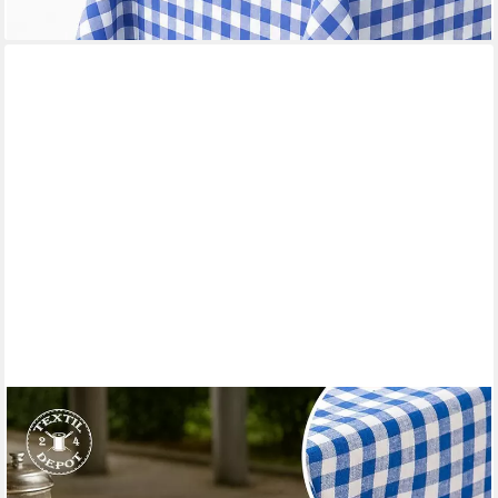
TEXPOT
Tischdecke kariert Landhausstil Bauernkaro 100% Baumwolle (1-
tlg)
ab 5,49 €
UVP
6,45 €