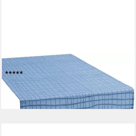
REDBEST
Tischdecke Tischläufer "Pasadena", abwaschbar Uni/Karo
(1)
ab 14,99 €
23,99 €
-38%
lieferbar - in 2-3 Werktagen bei dir
+2