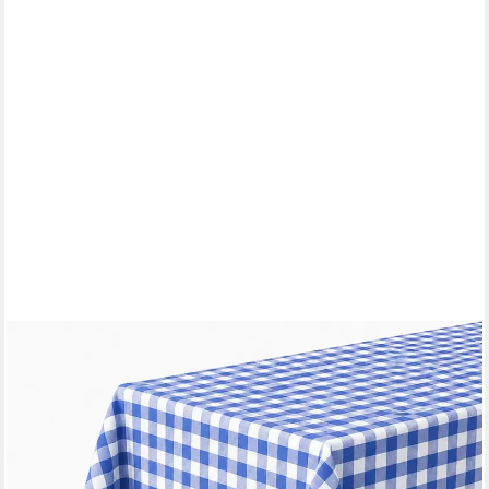
TEXPOT
Tischdecke kariert Landhausstil Bauernkaro 100% Baumwolle (1-
tlg)
ab 1,49 €
UVP
1,95 €
-24%
lieferbar - in 3-4 Werktagen bei dir