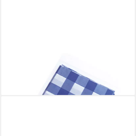
Tischdecke Partytischdecke Weiß 1400x2400mm 1 Stück (Stück
1-tlg, Tischdecke), Tischdecke Tischtuch Partydecke Feierdecke
Eventdecke Festdecke
9,79 €
lieferbar - in 8-10 Werktagen bei dir