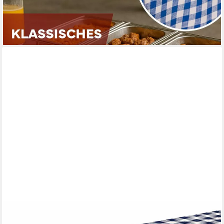
-15%
lieferbar - in 3-4 Werktagen bei dir
TEXPOT
Tischdecke Tischwäsche im 2 cm Karo blau-weiß 100%