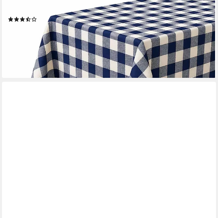
Baumwolle Landhaus Tischdecken (1-tlg)
(7)
ab 3,79 €
UVP
4,45 €
-15%
lieferbar - in 3-4 Werktagen bei dir