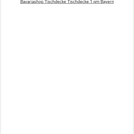
Bavariashop Tischdecke Tischdecke 1 qm Bayern