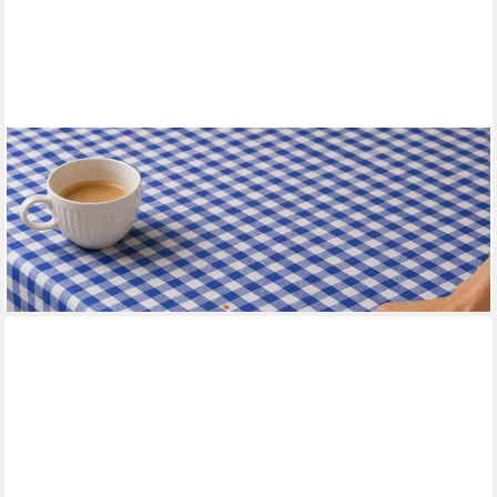
TEXPOT
Tischdecke Wachstuch kariert Landhaus Bauernkaro (1-tlg)
ab 5,89 €
UVP
6,95 €
-15%
lieferbar - in 3-4 Werktagen bei dir