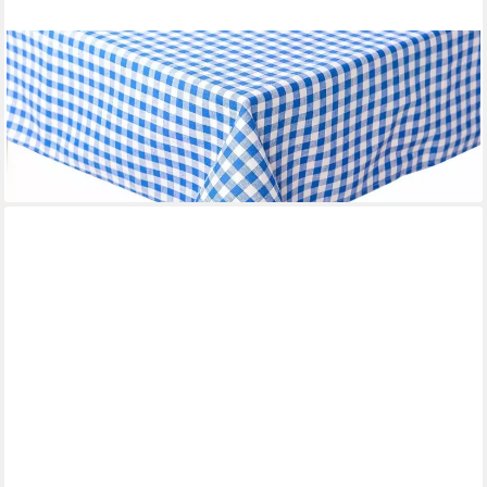
TEXPOT
Tischdecke kariert Landhausstil Bauernkaro 100% Baumwolle (1-
tlg)
ab 1,29 €
UVP
1,45 €
-11%
lieferbar - in 3-4 Werktagen bei dir