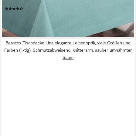
Baumwolle, 30% Polyester
(27)
ab 14,99 €
lieferbar - in 2-3 Werktagen bei dir
+7
Beautex Tischdecke Lina elegante Leinenoptik, viele Größen und
Farben (1-tlg), Schmutzabweisend, knitterarm, sauber umnähmter
Saum