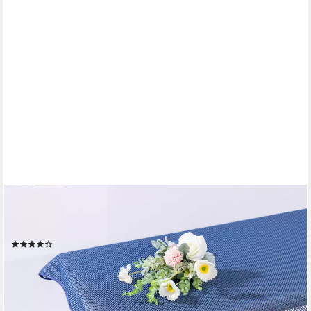
TEXPOT
Tischdecke Gartentischdecke Karo Schaum PVC Weichschaum
(1-tlg)
(1)
ab 12,09 €
UVP
13,95 €
-13%
lieferbar - in 3-4 Werktagen bei dir
+2