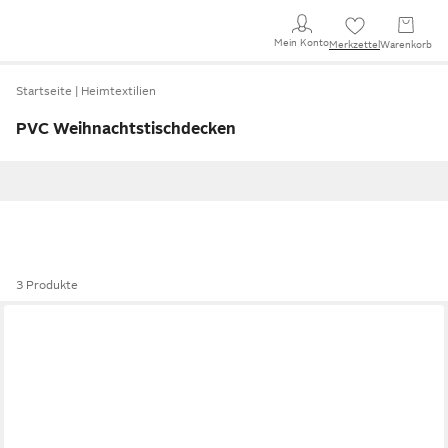
Mein Konto
Merkzettel
Warenkorb
Startseite
Heimtextilien
PVC Weihnachtstischdecken
3 Produkte