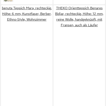
grün
creme
beige/creme
benuta Teppich Mara, rechteckig,
THEKO Orientteppich Benares
Höhe: 6 mm, Kunstfaser, Berber,
Bidjar, rechteckig, Höhe: 12 mm,
Ethno-Style, Wohnzimmer
reine Wolle, handgeknüpft, mit
Fransen, auch als Läufer