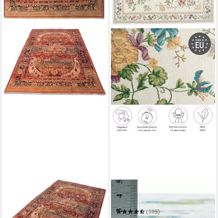
THEKO
THEKO
Wollteppich Saharna 7518
Teppich Flomi Sagrini
ab 76,99 €
UVP
119,00 €
(115)