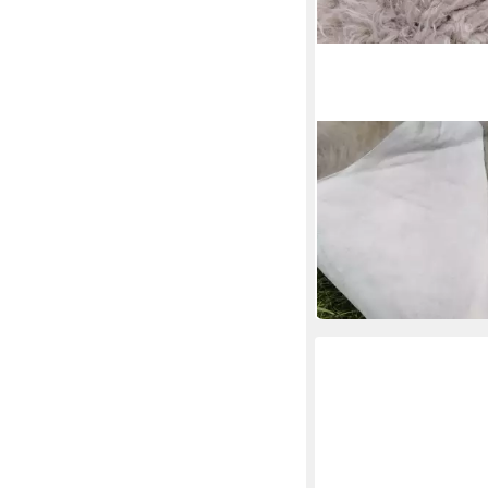
PROVELLUS
Fellteppich Öko Schaf
Taupe 2.Wahl Bis 140 
ab 36,00 €
in 7-9 Werktagen bei dir