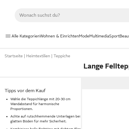
Alle Kategorien
Wohnen & Einrichten
Mode
Multimedia
Sport
Beau
Startseite
Heimtextilien
Teppiche
Lange Fellte
Tipps vor dem Kauf
Wähle die Teppichlänge mit 20-30 cm
Wandabstand für harmonische
Proportionen.
Achte auf rutschhemmende Unterlagen bei
glatten Böden für mehr Sicherheit.
Kombiniere helle Farbtöne mit dichtem Flor