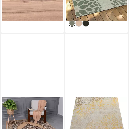
ab 10,39 €
ab 16,99 €
UVP
24,99 €
UVP
35,99 €
schnell trocknend
-58%
-53%
lieferbar - in 4-5 Werktagen bei dir
lieferbar - in 3-4 Werktagen bei dir