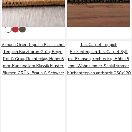
(13)
(23)
Kunstvollem, Klassisch, mit
Outdoor geeignet
ab 6,99 €
ab 9,50 €
UVP
33,96 €
UVP
24,99 €
Bordüre, Läufer Wohnzimmer
-79%
-62%
lieferbar - in 3-4 Werktagen bei dir
lieferbar - in 4-5 Werktagen bei dir
Vimoda Orientteppich Klassischer
TaraCarpet Teppich
Teppich Kurzflor in Grün, Beige,
Flickenteppich TaraCarpet Sylt
Rot & Grau, Rechteckig, Höhe: 6
mit Fransen, rechteckig, Höhe: 5
mm, Kunstvollem Klassik Muster
mm, Wohnzimmer Schlafzimmer
Blumen GRÜN, Braun & Schwarz
Küchenteppich anthrazit 060x120