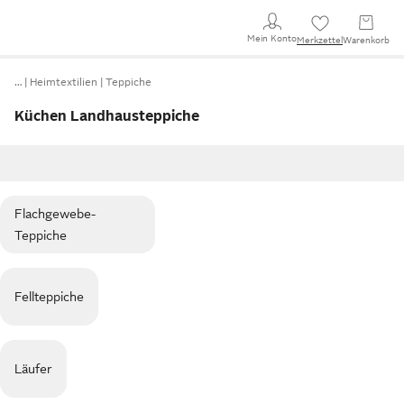
Mein Konto
Merkzettel
Warenkorb
…
Heimtextilien
Teppiche
Küchen Landhausteppiche
Flachgewebe-
Teppiche
Fellteppiche
Läufer