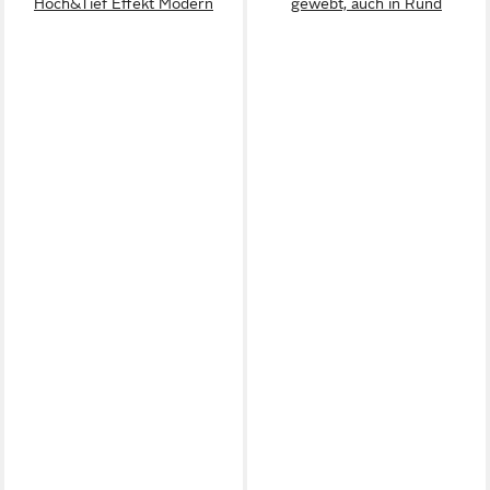
Hoch&Tief Effekt Modern
gewebt, auch in Rund