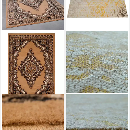
VIMODA
PACO HOME
Orientteppich Klassich
Teppich Artigo 415,
Orientalisch Vintage
rechteckig, Höhe: 4 mm,
Wohnzimmerteppich,
Kurzflor, Motiv Ornamente,
rechteckig, Höhe: 6 mm, mit
Vintage Design, In- und