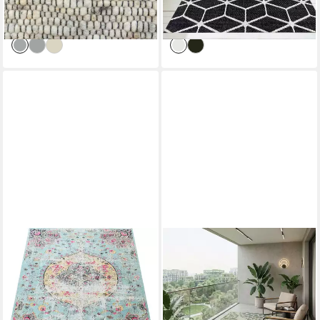
Esszimmer 070x130
Läufer Outdoor in Creme &
-44%
-39%
Schwarz
lieferbar - in 2-3 Werktagen bei dir
lieferbar - in 3-4 Werktagen bei dir