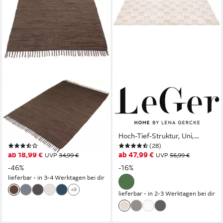
CARPETFINE
LEGER HOME BY LENA GERCKE
Teppich Kelim Chindi uni, auch
Teppich Esmé, Hochflor-
als Läufer, rechteckig, Höhe: 5
Teppiche, weich, Boho,
mm, Wendeteppich, reine
rechteckig, Höhe: 23 mm,
Baumwolle, handgewebt, Uni-
Hoch-Tief-Struktur, Uni,
(9)
(28)
Farben, mit Fransen
Kästchen, Wohnzimmer,
ab 18,99 €
ab 47,99 €
UVP
34,99 €
UVP
56,99 €
Schlafzimmer, Esszimmer
-46%
-16%
lieferbar - in 3-4 Werktagen bei dir
+9
lieferbar - in 2-3 Werktagen bei dir