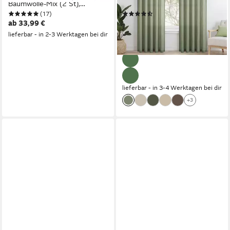
Baumwolle-Mix (2 St),
(2 St), Kräuselband,
(17)
(36)
Schlaufen, Kurz-Gardinen als
halbtransparent, modern boho
ab 33,99 €
ab 31,99 €
UVP
99,99 €
blickdichter Wohnzimmer
Salbeigrün 140x160cm
(16,00 €/ 1 Stk)
lieferbar - in 2-3 Werktagen bei dir
Vorhang Küchen-Gardine
kinderzimmer Schlafzimmer
-68%
Esszimmer
lieferbar - in 3-4 Werktagen bei dir
+3