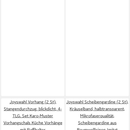
Joyswahl Vorhang (2 St),
Joyswahl Scheibengardine (2 St),
Stangendurchzug, blickdicht, 4-
Kräuselband, halbtransparent,
TLG. Set Karo-Muster
Mikrofaserqualität,
Vorhangschals Küche Vorhänge
Scheibengardine aus
mit Raffhalter
Baumwollleinen-Imitat