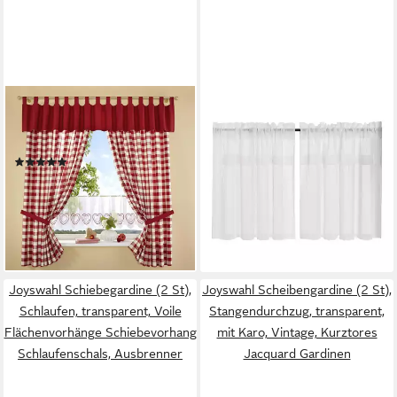
STICKEREIEN PLAUEN
JOYSWAHL
Vorhang Durach (2 St),
Scheibengardine (2 St),
Kräuselband, blickdicht
Stangendurchzug,
(22)
halbtransparent, Leinenoptik,
ab 41,99 €
Landhaus Cáfe Gardinen
(21,00 €/ 1 Stk)
ab 29,39 €
Küche Kurz Bistrogardinen
lieferbar in 3 Wochen
Weiß Kurzstores
lieferbar - in 5-6 Werktagen bei dir
Joyswahl Schiebegardine (2 St),
Joyswahl Scheibengardine (2 St),
Schlaufen, transparent, Voile
Stangendurchzug, transparent,
Flächenvorhänge Schiebevorhang
mit Karo, Vintage, Kurztores
Schlaufenschals, Ausbrenner
Jacquard Gardinen