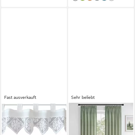
Fast ausverkauft
Sehr beliebt
MATCHES21 HOME & HOBBY
TOPFINEL
Scheibengardine Scheiben-
Gardine Leinenoptik vorhänge
Gardine Landhaus-Stil
mit kräuselband
Häkelspitze 150 x 30 cm
halbtransparent wohnzimmer