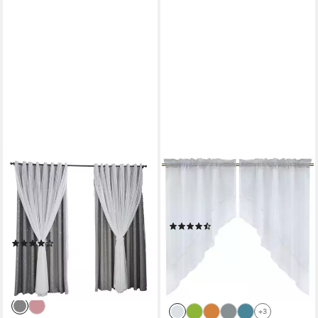
ROSNEK
DELIEN
Gardine Sterne Fenster
Scheibengardine Beyza (2 St),
Vorhang, Bogen Garn Tüll,
Stangendurchzug,
Doppellagig,Hollow-Out, Home
transparent, Zweifarbig
(30)
(2 St), Ösen, Schalldicht
ab 24,22 €
UVP
29,99 €
(8)
53,99 €
UVP
91,00 €
-19%
-41%
lieferbar in 2 Wochen
lieferbar - in 5-6 Werktagen bei dir
+3