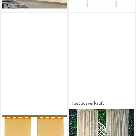
+12
lieferbar - in 5-6 Werktagen bei dir
Kälteisolierung
Schalldämmung
Fast ausverkauft
DELIEN
QELUS
Scheibengardine Lydia (2 St),
Gardine Vintage Voile
Schlaufen, mit Quaste
Gardinen mit Quasten
Panneaux
Stangendurchzug (2 St),