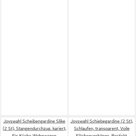
Joyswahl Scheibengardine Slike
Joyswahl Schiebegardine (2 St),
(2 St), Stangendurchzug, kariert,
Schlaufen, transparent, Voile
für Küche Wohnwagen
Flächenvorhänge, Bestickt,