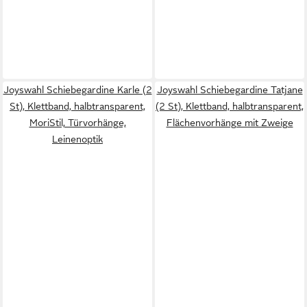
Joyswahl Schiebegardine Karle (2
Joyswahl Schiebegardine Tatjane
St), Klettband, halbtransparent,
(2 St), Klettband, halbtransparent,
MoriStil, Türvorhänge,
Flächenvorhänge mit Zweige
Leinenoptik