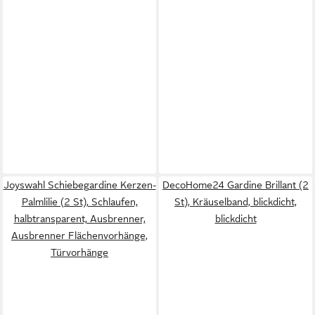
Joyswahl Schiebegardine Kerzen-
DecoHome24 Gardine Brillant (2
Palmlilie (2 St), Schlaufen,
St), Kräuselband, blickdicht,
halbtransparent, Ausbrenner,
blickdicht
Ausbrenner Flächenvorhänge,
Türvorhänge