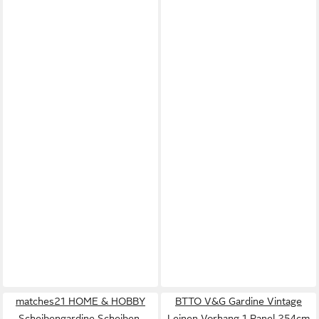
matches21 HOME & HOBBY
BTTO V&G Gardine Vintage
Scheibengardine Scheiben-
Leinen Vorhang 1 Panel 254cm