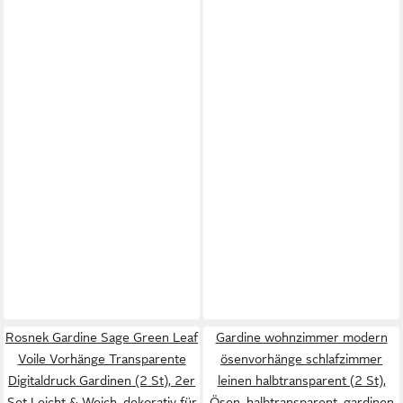
Rosnek Gardine Sage Green Leaf
Gardine wohnzimmer modern
Voile Vorhänge Transparente
ösenvorhänge schlafzimmer
Digitaldruck Gardinen (2 St), 2er
leinen halbtransparent (2 St),
Set Leicht & Weich, dekorativ für
Ösen, halbtransparent, gardinen