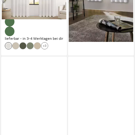
ab 27,99 €
ab 24,99 €
UVP
99,99 €
Weiß 140x145cm
Verdunkelungsstoff, blickdicht,
(14,00 €/ 1 Stk)
lieferbar - in 3-4 Werktagen bei dir
kinderzimmer Schlafzimmer
Sonnenschutz, Verdunklung,
-72%
+12
Esszimmer
Kälteisolierung,
Schalldämmung
lieferbar - in 3-4 Werktagen bei dir
+3