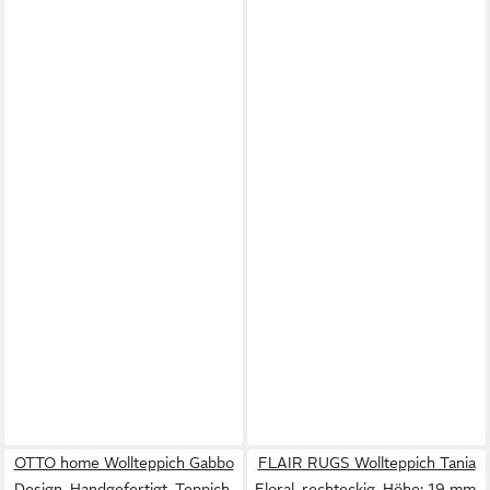
OTTO home Wollteppich Gabbo
FLAIR RUGS Wollteppich Tania
Design, Handgefertigt, Teppich,
Floral, rechteckig, Höhe: 19 mm,