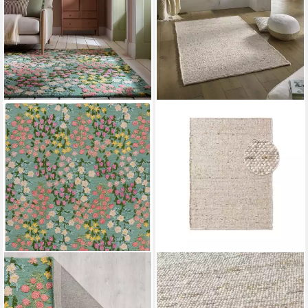
FLAIR RUGS
TARACARPET
Wollteppich Emilia Floral,
Wollteppich TaraCarpet
Hoch-Tief-Struktur,
Handwebteppich Malmoe,