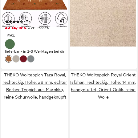
Handgefertigt, Teppich,
Gabbeh, 100 % Schurwolle
ab 109,90 €
Tiermotiv, reine Wolle,
194,90 €
rechteckig, Höhe: 14 mm,
-44%
(36)
lieferbar - in 2-3 Werktagen bei dir
reine Wolle, Wohnzimmer,
ab 18,49 €
UVP
25,99 €
Schlafzimmer, Esszimmer
-29%
lieferbar - in 2-3 Werktagen bei dir
THEKO Wollteppich Taza Royal,
THEKO Wollteppich Royal Orient
rechteckig, Höhe: 28 mm, echter
Isfahan, rechteckig, Höhe: 14 mm,
Berber Teppich aus Marokko,
handgetuftet, Orient-Optik, reine
reine Schurwolle, handgeknüpft
Wolle