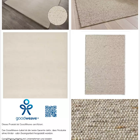
OTTO HOME
TARACARPET
Wollteppich Gabbo Natur,
Wollteppich TaraCarpet
Handgefertigt, Teppich, reine
Lambrecht, rechteckig, Höhe:
Wolle, meliert, rechteckig,
13 mm, Hand-Web-Teppich
Höhe: 14 mm, reine Wolle, Uni,
grau beige gewalkt