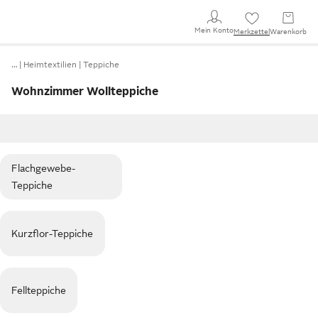
Mein Konto
Merkzettel
Warenkorb
…
Heimtextilien
Teppiche
Wohnzimmer Wollteppiche
Flachgewebe-
Teppiche
Kurzflor-Teppiche
Fellteppiche