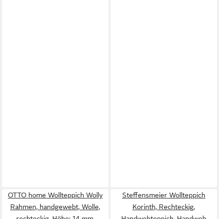
OTTO home Wollteppich Wolly
Steffensmeier Wollteppich
Rahmen, handgewebt, Wolle,
Korinth, Rechteckig,
rechteckig, Höhe: 14 mm,
Handwebteppich, Handweb