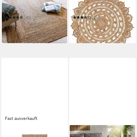
Teppich Salo
Teppich Cate Juteteppich
Naturfaser
Mehrere Größen
(40)
(29)
ab 24,99 €
ab 69,99 €
UVP
49,99 €
UVP
89,99 €
-50%
-22%
in 2-3 Werktagen bei dir
in 3-4 Werktagen bei dir
Fast ausverkauft
NEXT
TARACARPET