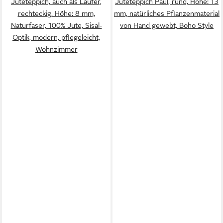
Juteteppich, auch als Läufer,
Juteteppich Paul, rund, Höhe: 13
rechteckig, Höhe: 8 mm,
mm, natürliches Pflanzenmaterial
Naturfaser, 100% Jute, Sisal-
von Hand gewebt, Boho Style
Optik, modern, pflegeleicht,
Wohnzimmer