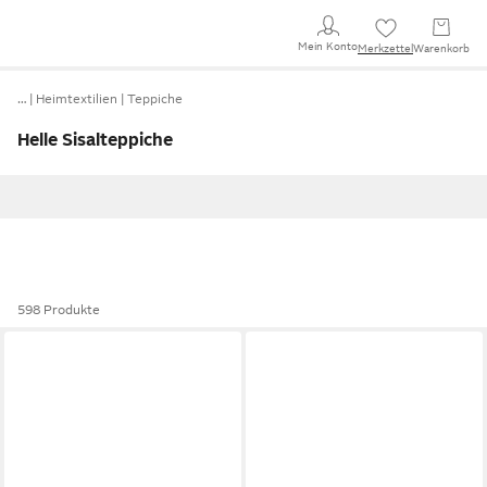
Mein Konto
Merkzettel
Warenkorb
…
Heimtextilien
Teppiche
Helle Sisalteppiche
598 Produkte