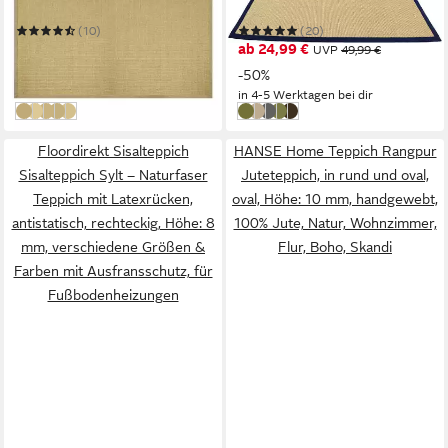
verschiedene Größen &
in 6 Farben
Mehrere Größen
Mehrere Größen
Farben
(10)
(20)
5,99 €
ab 24,99 €
10,99 €
UVP
49,99 €
-45%
-50%
in 4-5 Werktagen bei dir
in 4-5 Werktagen bei dir
Creme
Jeans
Taupe
Cappuccino
Graphit
Jeans
Creme
Graphit
Taupe
Cappuccino
Floordirekt Sisalteppich
HANSE Home Teppich Rangpur
Sisalteppich Sylt – Naturfaser
Juteteppich, in rund und oval,
Teppich mit Latexrücken,
oval, Höhe: 10 mm, handgewebt,
antistatisch, rechteckig, Höhe: 8
100% Jute, Natur, Wohnzimmer,
mm, verschiedene Größen &
Flur, Boho, Skandi
Farben mit Ausfransschutz, für
Fußbodenheizungen