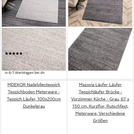
MAZOVIA
MAZOVIA
Läufer Läufer Flurläufer
Läufer Läufer Flurläufer
Einfarbig für Vorzimmer,
Einfarbig für Vorzimmer,
ab 20,99 €
Küche - Grau
Küche - Anthrazit
UVP
61,99 €
(1)
ab 25,99 €
UVP
70,99 €
-66%
in 6-7 Werktagen bei dir
-63%
in 6-7 Werktagen bei dir
MDEKOR Nadelvliesteppich
Mazovia Läufer Läufer
Teppichboden Meterware -
Teppichläufer Brücke -
Teppich Läufer, 100x200cm
Vorzimmer Küche - Grau, 67 x
Dunkelgrau
150 cm, Kurzflor, Rutschfest,
Meterware, Verschiedene
Größen