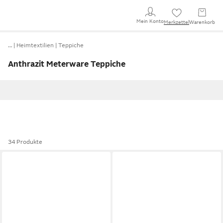
Mein Konto
Merkzettel
Warenkorb
…
Heimtextilien
Teppiche
Anthrazit Meterware Teppiche
34 Produkte