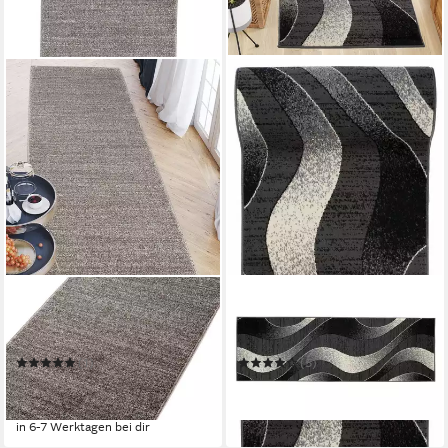
MAZOVIA
MAZOVIA
Läufer Läufer Flurläufer
Läufer Läufer Flurläufer
Einfarbig für Vorzimmer,
Modern für Vorzimmer 100
Küche - Grau
cm Breit Grau dunkegrau
(1)
(5)
ab 25,99 €
ab 19,99 €
UVP
70,99 €
UVP
48,99 €
-63%
-59%
in 6-7 Werktagen bei dir
in 6-7 Werktagen bei dir