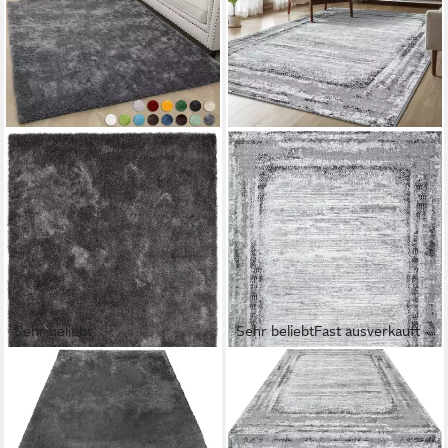
Sehr beliebt
Sehr beliebt
Fast ausverkauft
BRUNO BANANI
SANAT
Teppich Dana Teppich,
Teppich Harmony 3215, auch
besonders weich und
als Läufer, rechteckig, Höhe:
kuschelig, Kundenliebling,
12 mm, Wohnzimmer,