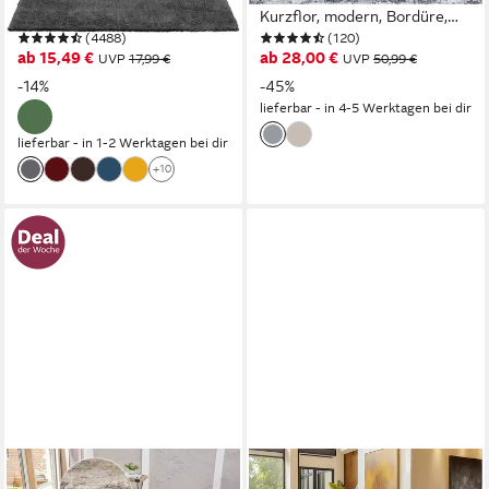
rechteckig, Höhe: 30 mm, uni,
Kurzflor, modern, Bordüre,
(4488)
(120)
Mikrofaser Teppiche,
Schlafzimmer
ab 15,49 €
ab 28,00 €
UVP
17,99 €
UVP
50,99 €
Wohnzimmer, Schlafzimmer,
-14%
-45%
Esszimmer
lieferbar - in 4-5 Werktagen bei dir
lieferbar - in 1-2 Werktagen bei dir
+10