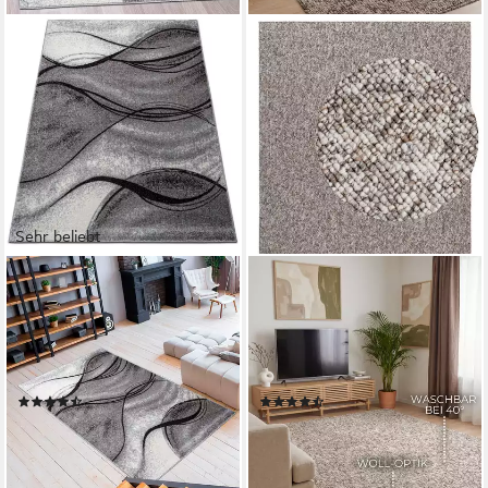
Sehr beliebt
OTTO HOME
ELLE DECORATION
Teppich Tritom, rechteckig,
Teppich Rocco, rechteckig,
Höhe: 9 mm, mit besonders
Höhe: 10 mm, Läufer,
weichem Flor, Kurzflor,
waschbar, Wohnzimmer,
modernes Wellen Muster
Esszimmer, Woll-Optik
(885)
(115)
ab 8,99 €
ab 51,82 €
UVP
21,99 €
UVP
109,90 €
nur bis Dienstag
-53%
-59%
lieferbar - in 3-4 Werktagen bei dir