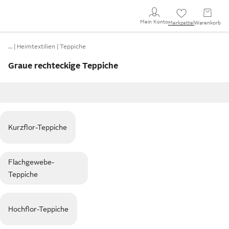
Mein Konto
Merkzettel
Warenkorb
…
Heimtextilien
Teppiche
Graue rechteckige Teppiche
Kurzflor-Teppiche
Flachgewebe-
Teppiche
Hochflor-Teppiche