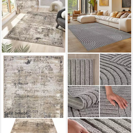
Sehr beliebt
OTTO HOME
CARPETTEX
Teppich Hamsa, Designer-
Designteppich Einfarbig