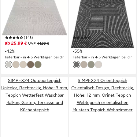
THE CARPET
THE CARPET
Teppich Elisa, rechteckig,
Teppich Santo Plus,
Höhe: 12 mm, moderner
rechteckig, Höhe: 5 mm, Plus
Wohnzimmer Teppich, hohe
moderner robuster In und
Flordichte und angenehm
Outdoor Teppich
(143)
(193)
weich
ab 25,99 €
ab 17,84 €
UVP
44,99 €
UVP
39,99 €
-42%
-55%
lieferbar - in 4-5 Werktagen bei dir
lieferbar - in 4-5 Werktagen bei dir
SIMPEX24 Outdoorteppich
SIMPEX24 Orientteppich
Unicolor, Rechteckig, Höhe: 3 mm,
Orientalisch Design, Rechteckig,
Teppich Wetterfest Waschbar
Höhe: 12 mm, Orinet Teppich
Balkon, Garten, Terrasse und
Webteppich orientalischen
Küchenteppich
Mustern Teppich Wohnzimmer