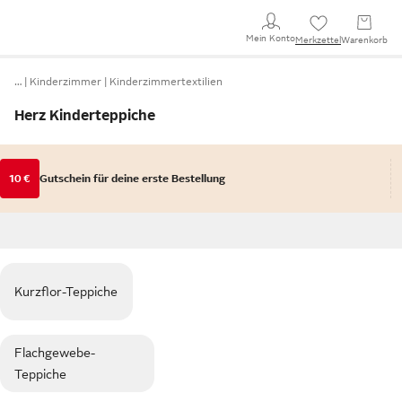
Mein Konto
Merkzettel
Warenkorb
…
Kinderzimmer
Kinderzimmertextilien
Herz Kinderteppiche
10 €
Gutschein für deine erste Bestellung
Kurzflor-Teppiche
Flachgewebe-
Teppiche