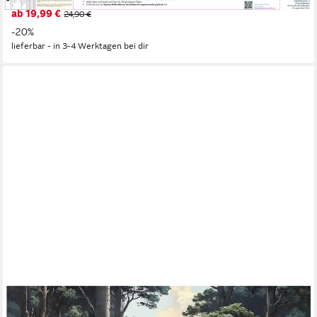
ab 19,99 €
24,90 €
-20%
lieferbar - in 3-4 Werktagen bei dir