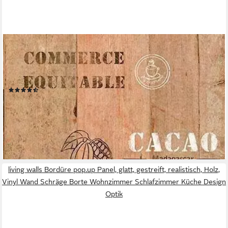
LIVING WALLS
Bordüre pop.up Panel, glatt, gestreift, realistisch, Holz,
Holzplanken selbstklebend Borte Wohnzimmer Schlafzimmer
Küche Design
(3)
25,18 €
UVP
41,95 €
(28,94 €/ 1 qm)
-40%
lieferbar - in 4-5 Werktagen bei dir
living walls Bordüre pop.up Panel, glatt, gestreift, realistisch, Holz,
Vinyl Wand Schräge Borte Wohnzimmer Schlafzimmer Küche Design
Optik