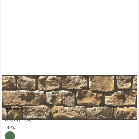
A.S. CRÉATION
Bordüre Only Borders 11, glatt, Steinoptik, gemustert, Motiv,
Bordüre selbstklebend Papier Wand Decke Schräge Borte
Wohnzimmer Optik
(1)
22,29 €
UVP
32,95 €
(26,22 €/ 1 qm)
-32%