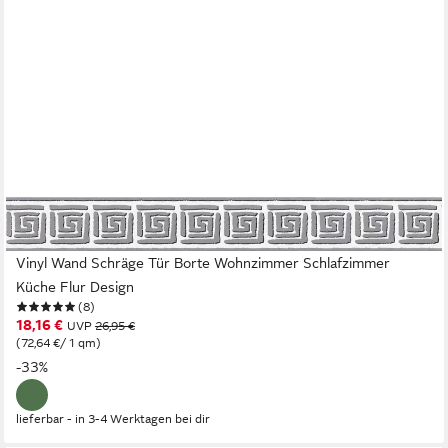
A.S. CRÉATION
Bordüre Only Borders, aufgeschäumt, gemustert, Retro, Motiv,
Vinyl Wand Schräge Tür Borte Wohnzimmer Schlafzimmer
Küche Flur Design
(8)
18,16 €
UVP
26,95 €
(72,64 €/ 1 qm)
-33%
lieferbar - in 3-4 Werktagen bei dir