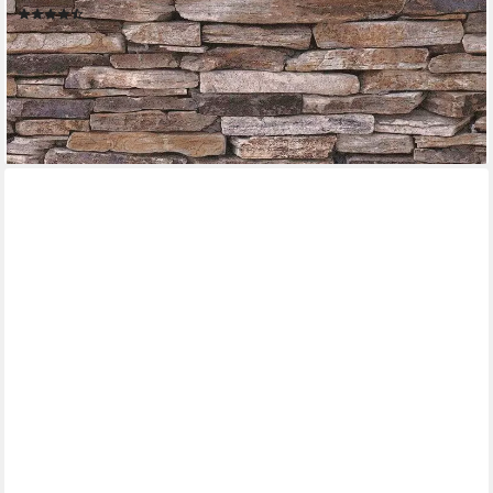
(17)
24,77 €
UVP
38,95 €
(19,05 €/ 1 qm)
-36%
lieferbar - in 4-5 Werktagen bei dir