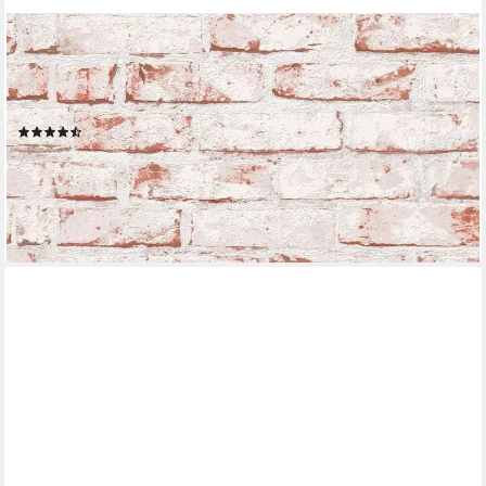
LIVING WALLS
Bordüre pop.up Panel 3D, leicht strukturiert, Steinoptik,
gemustert, Motiv, Backstein in Vintage Optik selbstklebend Borte
Wohnzimmer modern Optik
(7)
25,04 €
UVP
38,95 €
-36%
lieferbar - in 4-5 Werktagen bei dir