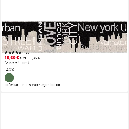
LIVING WALLS
Bordüre Only Borders, glatt, gemustert, Motiv, mit Schrift, Papier
Borte Wohnzimmer Schlafzimmer Küche Flur Design
Kinderzimmer
(18)
13,69 €
UVP
22,95 €
(21,06 €/ 1 qm)
-40%
lieferbar - in 4-5 Werktagen bei dir