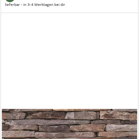
lieferbar - in 3-4 Werktagen bei dir
LIVING WALLS
Bordüre pop.up Panel 3D, leicht strukturiert, Steinoptik,
gemustert, Motiv, Naturstein selbstklebend Borte Wohnzimmer
Schlafzimmer Küche raun Büro