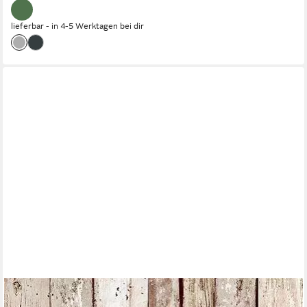
lieferbar - in 4-5 Werktagen bei dir
LIVING WALLS
Bordüre pop.up Panel, glatt, gestreift, realistisch, Holz,