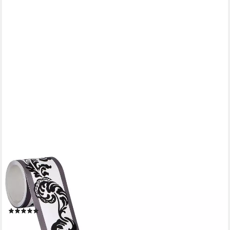
A.S. CRÉATION
Bordüre Only Borders 11, glatt, floral, gemustert, geblümt,
Bordüre selbstklebend Papier Wand Decke Schräge Borte
Wohnzimmer Optik
(1)
15,45 €
UVP
23,95 €
(61,80 €/ 1 qm)