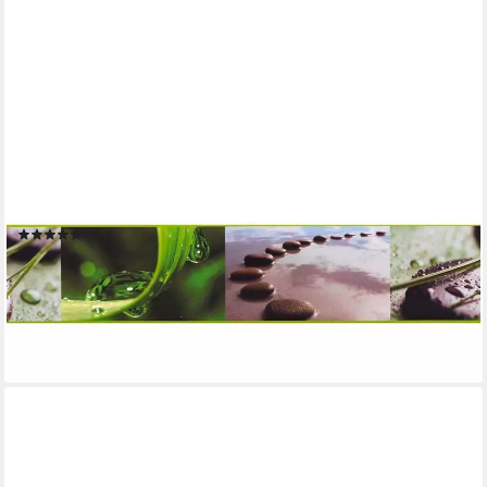
LIVING WALLS
Bordüre Stick Ups, glatt, Steinoptik, gemustert, Motiv, Modern
Tapete Bordüre Selbstklebend Natur Borte Design
Kinderzimmer
(38)
13,83 €
UVP
27,95 €
(27,66 €/ 1 qm)
-51%
lieferbar - in 4-5 Werktagen bei dir