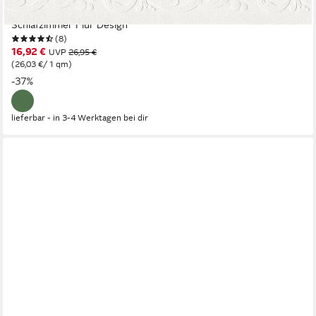
ornamental, Tapete Bordüre Barock glatt Borte Wohnzimmer
Schlafzimmer Flur Design
(8)
16,92 €
UVP
26,95 €
(26,03 €/ 1 qm)
-37%
lieferbar - in 3-4 Werktagen bei dir