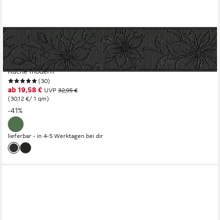
A.S. CRÉATION
Bordüre Only Borders, aufgeschäumt, floral, Wald, botanisch,
Tapete Bordüre Holzoptik Borte Wohnzimmer Schlafzimmer
Küche modern
(30)
ab 19,58 €
UVP
32,95 €
(30,12 €/ 1 qm)
-41%
lieferbar - in 4-5 Werktagen bei dir