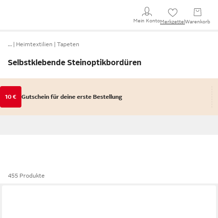
Mein Konto
Merkzettel
Warenkorb
…
Heimtextilien
Tapeten
Selbstklebende Steinoptikbordüren
10 €
Gutschein für deine erste Bestellung
455 Produkte