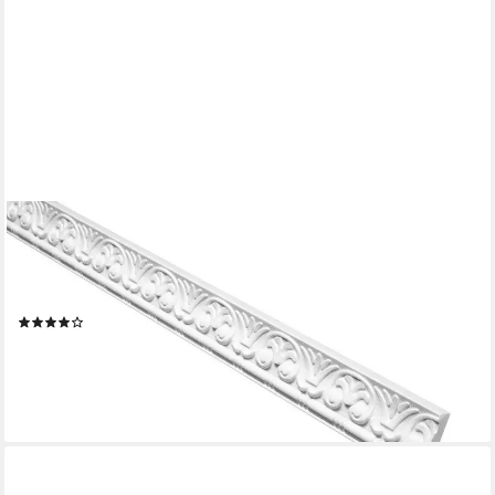
MARBET DESIGN
Zierleiste B-10, Wand- und Deckenumrandung aus Styropor
(EPS) - 2 Meter Flachleiste, leicht & formfestes, weißes
Zierprofil - Wandleiste
(4)
6,15 €
(3,08 €/ 1 m)
lieferbar - in 3-4 Werktagen bei dir