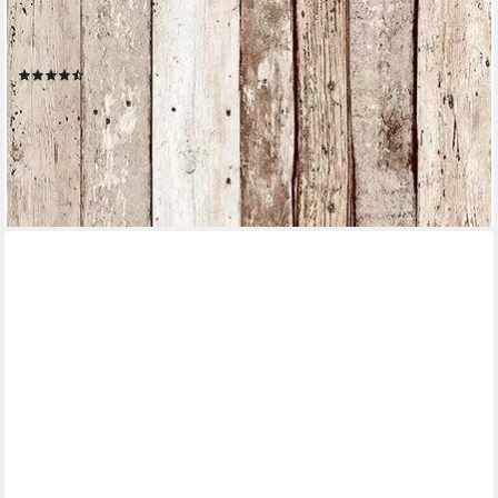
Holzplanken in Vintage-Optik selbstklebend Borte Wohnzimmer
modern
(7)
24,65 €
UVP
41,95 €
(28,33 €/ 1 qm)
-41%
leider ausverkauft