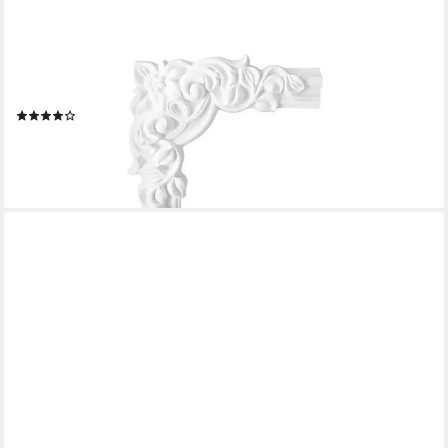
HEXIM PERFECT
Stuckleiste AD301-15, Wand- und Deckenumrandung aus PU -
Segment als Ergänzung zur Flachleiste, hart & stoßfest, weiß -
Spiegelrahmen
(4)
3,61 €
lieferbar - in 3-4 Werktagen bei dir
+1