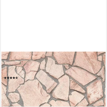
LIVING WALLS
Bordüre pop.up Panel 3D, leicht strukturiert, Steinoptik,
gemustert, Motiv, Naturstein selbstklebend Borte Wohnzimmer
Schlafzimmer Küche Design
(9)
25,59 €
UVP
38,95 €
-34%
lieferbar - in 4-5 Werktagen bei dir