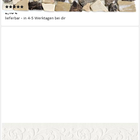
Mosaikfliesen
(1)
2,16 €
lieferbar - in 4-5 Werktagen bei dir
A.S. CRÉATION
Bordüre Only Borders, aufgeschäumt, Barock, gemustert,