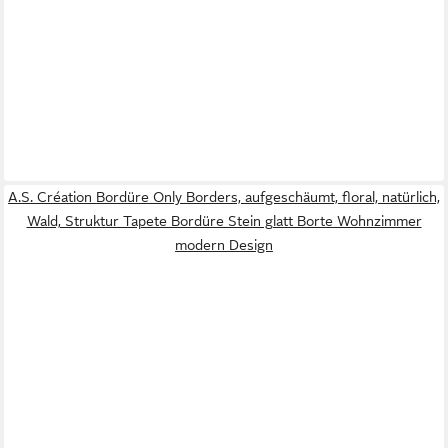
A.S. Création Bordüre Only Borders, aufgeschäumt, floral, natürlich,
Wald, Struktur Tapete Bordüre Stein glatt Borte Wohnzimmer
modern Design