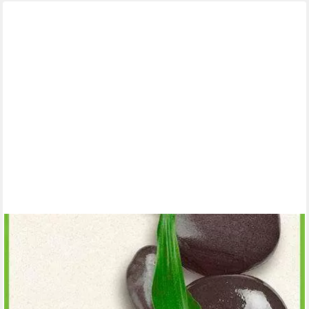
LIVING WALLS
Bordüre pop.up Panel, glatt, Steinoptik, gemustert, Motiv, Stein
Tapete Japanisch Borte Wohnzimmer modern Design
Kinderzimmer
23,99 €
UVP
41,95 €
(27,57 €/ 1 qm)