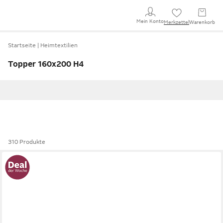
Mein Konto
Merkzettel
Warenkorb
Startseite
Heimtextilien
Topper 160x200 H4
310 Produkte