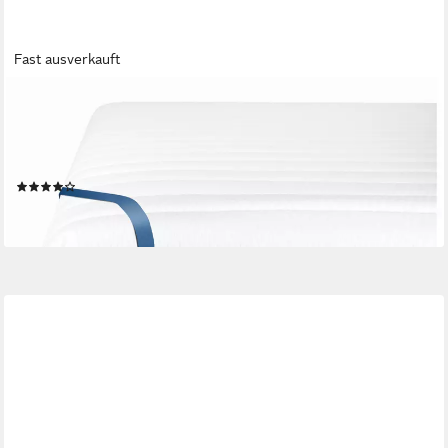
Fast ausverkauft
BMM
Kaltschaummatratze KSCell-Schaummatratze Klassik 19 V2, H3
90 x 190 cm, BMM, 19 cm hoch, ergonomischer 7-Zonen
KSCell®-Schaum, Deutsche Produktentwicklung
(225)
ab 129,99 €
lieferbar - in 3-4 Werktagen bei dir