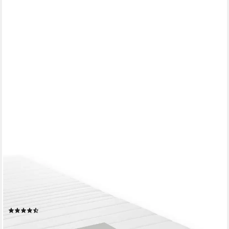
SCHLAFHAFEN
Kaltschaummatratze Comfort Plus 2 Härtegrade in 1 Matratze,
18 cm hoch, Ergonomische 7 Zonen Matratze, Made in Germany,
schadstoffgeprüft
(7)
ab 89,90 €
UVP
199,90 €