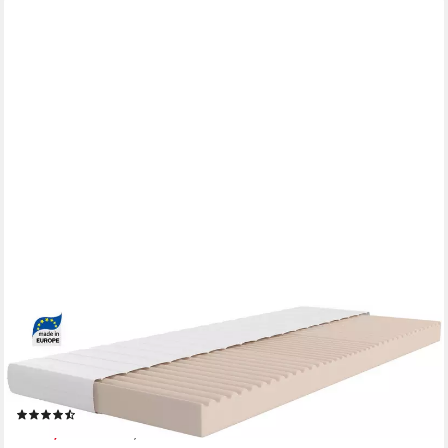
OTTO HOME
Kaltschaummatratze NEUHEIT: Livja 11, 7-Zonen Matratze
90x200 cm, 140x200 cm & mehr, 11 cm hoch, (1-tlg),
Wendematratze, ergonomisch, atmungsaktiv, in 2 Härtegraden
(8)
ab 59,99 €
UVP
89,90 €