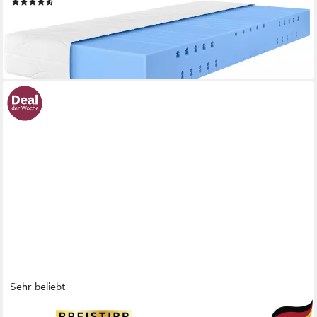
(552)
ab 189,99 €
UVP
439,00 €
nur bis Dienstag
-57%
lieferbar - in 3-4 Werktagen bei dir
Sehr beliebt
OTTO HOME