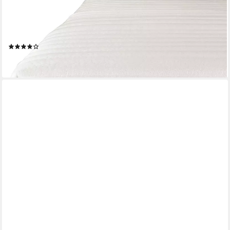
MATRATZENHELD
Kaltschaummatratze 7-Zonen Matratze Wellness - H2, H3, H4 &
H5, 18 cm hoch, verschiedene Größen & Härtegrade -
atmungsaktiv, allergikergeeignet
(168)
ab 99,99 €
lieferbar - in 3-4 Werktagen bei dir