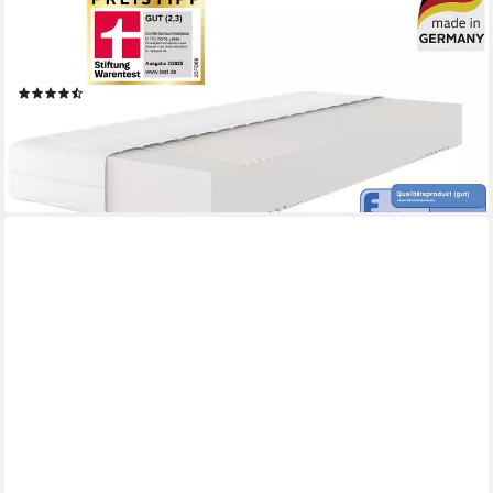
Komfortschaummatratze Lasse, Matratze 90x200 cm, 140x200
cm & weitere Größen, in H2-H4, 22 cm hoch, Stiftung Warentest
"GUT (2,3)", getestet in 90x200, Härtegrad 4
(4770)
ab 159,99 €
UVP
419,00 €
nur bis Dienstag
-62%
lieferbar - in 2-3 Werktagen bei dir