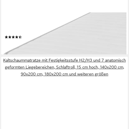
TRÄUMEGUT24
Kaltschaummatratze HydroCell - 7-Zonen Wendematratze mit
zwei Liegeseiten H2&H3, verschiedene Größen und Höhen
(41)
ab 71,90 €
lieferbar - in 3-4 Werktagen bei dir
Kaltschaummatratze mit Festigkeitsstufe H2/H3 und 7 anatomisch
geformten Liegebereichen, Schlaftroll, 15 cm hoch, 140x200 cm,
90x200 cm, 180x200 cm und weiteren größen