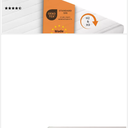
optimiert & atmungsaktiv
(69)
ab 54,99 €
UVP
79,99 €
-31%
lieferbar - in 2-3 Werktagen bei dir