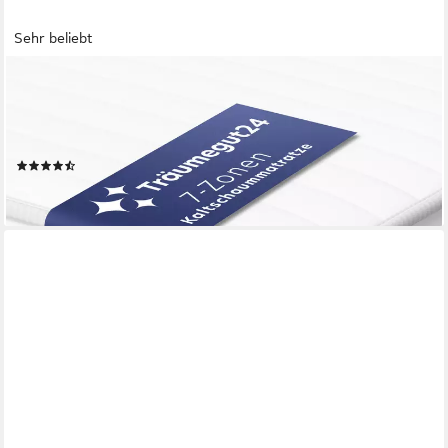
Sehr beliebt
TRÄUMEGUT24
Kaltschaummatratze 7-Zonen mit zwei Liegeseiten - 90x200
120x200 140x200 160x200 180x200, verschiedene Größen,
Höhen und Härtegrade
(1003)
ab 77,90 €
lieferbar - in 3-4 Werktagen bei dir