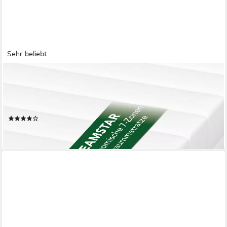
Sehr beliebt
DREAMSTAR
Kaltschaummatratze 7-Zonen Easy Flex - zwei Liegeseiten -
90x200 120x200 140x200 180x200, verschiedene Größen,
Härtegrade und Höhen - ergonomisch, wendbar
(1093)
ab 59,99 €
lieferbar - in 3-4 Werktagen bei dir