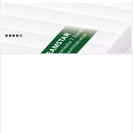
DREAMSTAR
Kaltschaummatratze 7-Zonen Simple Flex - H2/H3 - 80x200
90x200 120x200 140x200 180x200, ergonomisch &
atmungsaktiv - verschiedene Größen und Höhen
(27)
ab 69,99 €
lieferbar - in 3-4 Werktagen bei dir