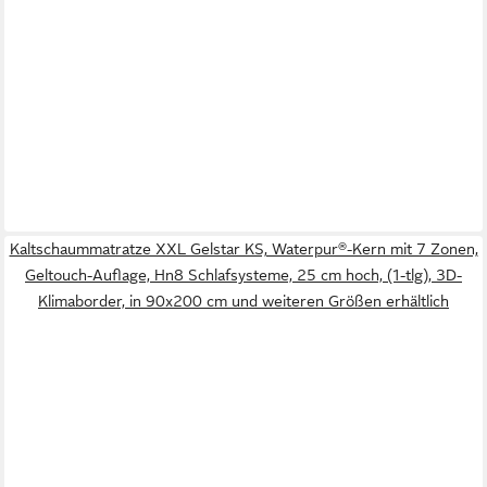
Kaltschaummatratze XXL Gelstar KS, Waterpur®-Kern mit 7 Zonen,
Geltouch-Auflage, Hn8 Schlafsysteme, 25 cm hoch, (1-tlg), 3D-
Klimaborder, in 90x200 cm und weiteren Größen erhältlich