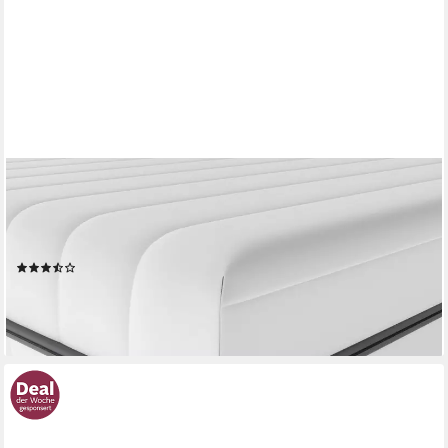
BECO
Kaltschaummatratze 18cm, 18 cm hoch, (7 Zonen Matratze
90x190, Härtegrad H2&H3), 2 in 1 Wendematratze, made in
Germany, atmungsaktiver Bezug
(20)
ab 109,99 €
UVP
199,90 €
-45%
lieferbar - in 5-6 Werktagen bei dir