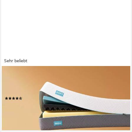
Sehr beliebt
CHICASA
Kaltschaummatratze 7-Zonen Matratze mit Bambuskohle-
Memory-Schaum, 21 cm hoch, (orthopädisch, H3 & H4),
ergonomisch mit atmungsaktivem Funktionsbezug
(206)
ab 109,99 €
UVP
469,99 €
nur bis Dienstag
-77%
lieferbar - in 4-5 Werktagen bei dir