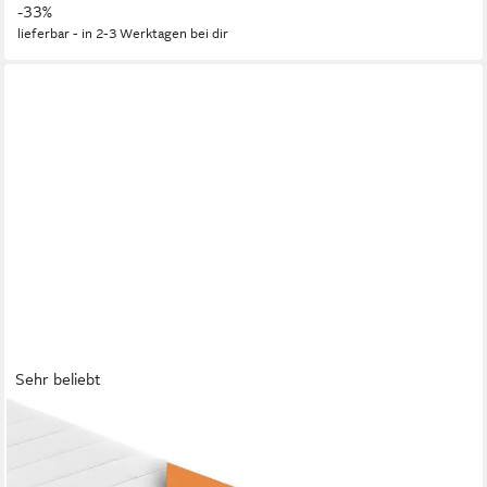
-33%
lieferbar - in 2-3 Werktagen bei dir
Sehr beliebt
SLEEPLING
Kaltschaummatratze mit 7-Zonen und zwei unterschiedlich
festen Liegeseiten, beidseitig nutzbar (H2/H3), ergonomisch