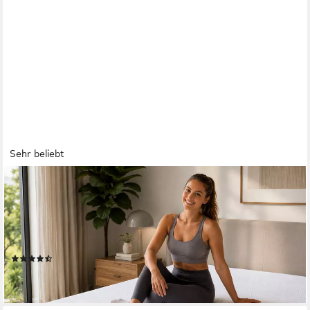
Sehr beliebt
ARENSBERGER
Kaltschaummatratze LINA Matratze, H3, NANOCELL Gelschaum,
11 cm hoch, atmungsaktiv, 11 cm hoch, (90 x 190 cm,
90x190cm), Rollmatratze, Bezug waschbar 60°C, 90x200
140x200 & mehr
(56)
ab 48,90 €
lieferbar - in 2-3 Werktagen bei dir