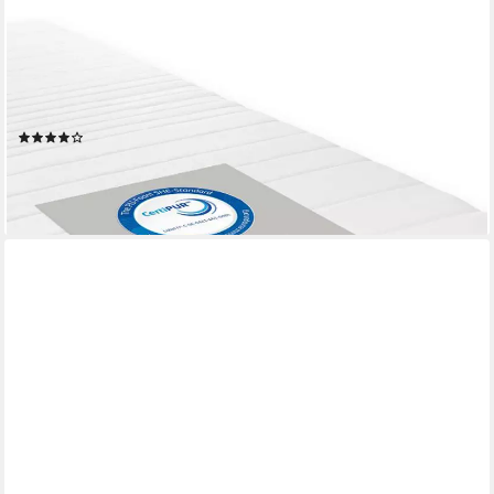
SCHLAFHAFEN
Kaltschaummatratze Ergonomische 7 Zonen
Kaltschaummatratze, 15 cm hoch, Made in Germany, 90x200,
100x200, 140x200 und weitere Größen
(41)
ab 69,99 €
UVP
149,90 €
-53%
lieferbar - in 4-5 Werktagen bei dir