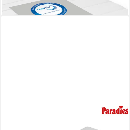
-55%
lieferbar - in 4-5 Werktagen bei dir
PARADIES
Kaltschaummatratze Neuheit: Varioduo 7-Zonen-
Kaltschaummatratze, Paradies, 18 cm hoch, Zwei Härtegrade in