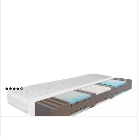
BECO
Kaltschaummatratze Ortho Dynamic, Wendematratze 7 Zonen,
(Matratze 90x190 cm, 19cm hoch, hergestellt in Deutschland,
H2/H3), Matratze 80x200 90x190 90x200 100x200 140x200
und weitere Größen
(5)
ab 159,99 €
UVP
299,00 €
-46%
lieferbar - in 5-6 Werktagen bei dir