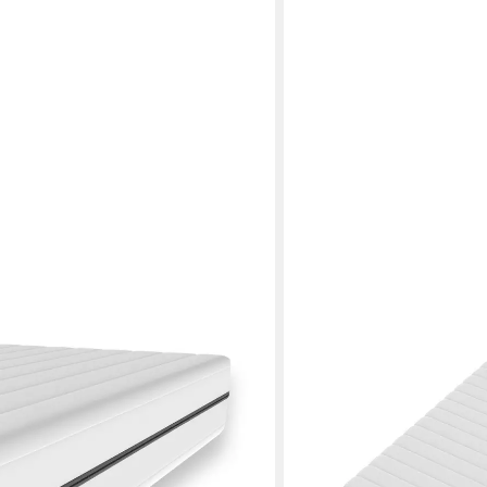
BECO
wei verfügbare Härtegrade (H2&H3,
Kaltschaummatratze H2&H
18 cm hoch, (7 Zonen Matratze
Matratze 140x200, H2&H3
 in Germany, atmungsaktiv,
ergonomisch, atmungsakti
ab 109,99 €
UVP
199,90 €
-45%
 €
lieferbar - in 5-6 Werktagen be