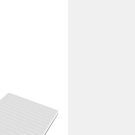
3, 15 cm hoch, (7 Zonen
), made in Germany,
v, abnehmbarer Bezug
i dir