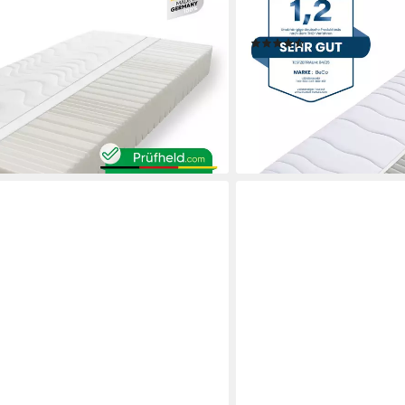
0x200 cm, 140x200 cm, 21 cm hoch,
in 90x200 cm und weitere
HR GUT" & bewertet
Höhen 14 oder 22 cm !
(2685)
orit 2024
ab 83,64 €
UVP
149,00 €
0 €
-44%
lieferbar - in 4-5 Werktagen be
en bei dir