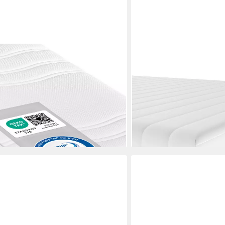
BECO
igh Relax ergonomischer Schlaf wie
Kaltschaummatratze 7 Zon
 hoch, Qualität 100% Made in
(H2, H2&H3, H3), 15 cm h
140/160/180x200
140x200, 15cm hoch, Här
Bezug, hergestellt in Deut
0 €
ab 109,99 €
UVP
199,90 €
-45%
en bei dir
lieferbar - in 5-6 Werktagen be