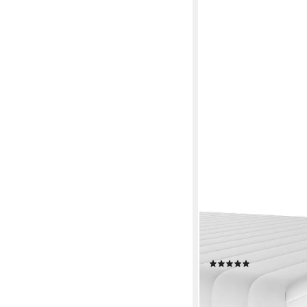
BECO
Kaltschaummatratze z
H3&H4),ergonomisch, 
70x200, H2+H3), made
abnehmbarer Bezug
(1)
ab 99,99 €
UVP
179,90
-44%