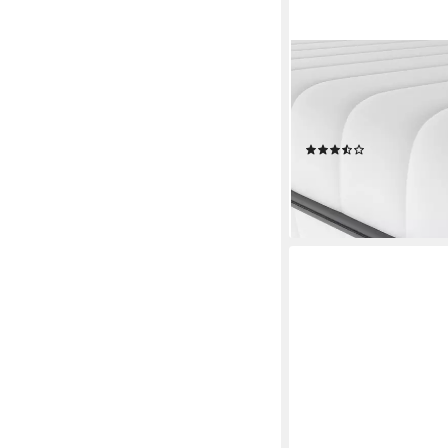
BECO
Kaltschaummatratze 1
70x200), 2 in 1 Wend
atmungsaktiver Bezug
(20)
ab 99,99 €
UVP
179,90
-44%
lieferbar - in 5-6 Werktag