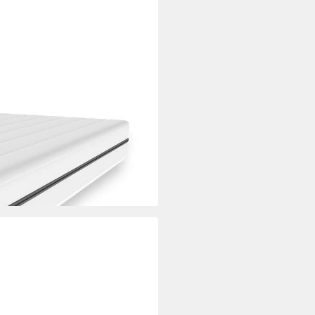
en drei verfügbare Härtegrade
och, (ergonomische Matratze
tegrade H2&H3), abnehmbarer
schland, atmungsaktiv
i dir