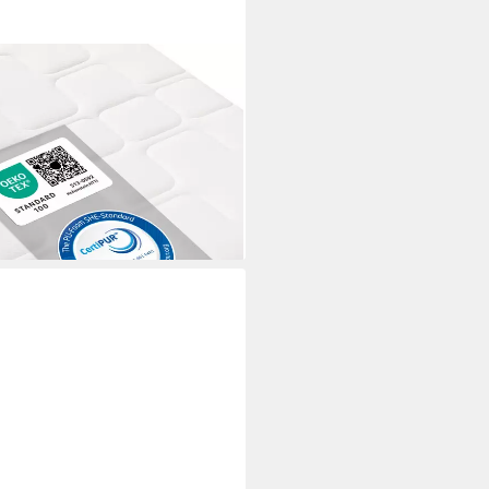
 Relax ergonomischer Schlaf
cm hoch, 25 cm Komforthöhe,
cm, Härtegrad mittelfest
i dir