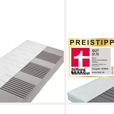
BECO
rand Master, ergonomische
Komfortschaummatratze Ma
 cm hoch, (Matratze 80x200 cm,
90x200, 140x200 cm & we
t in Deutschland, H3), Matratze
ergonomischer Schlaf, get
x200 140x200 160x200 180x200
10/2025
(1)
ab 119,26 €
0 €
UVP
299,00 €
-60%
en bei dir
lieferbar - in 3-4 Werktagen be