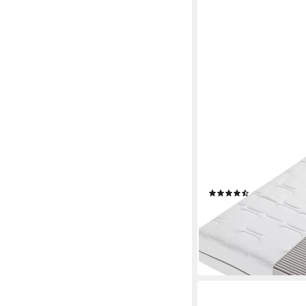
BECO
Kaltschaummatratze G
Matratze 7 Zonen, 26
26cm hoch, hergestell
80x200 90x200 100
(3)
200x200
ab 149,99 €
UVP
449,0
-67%
lieferbar - in 5-6 Werktag