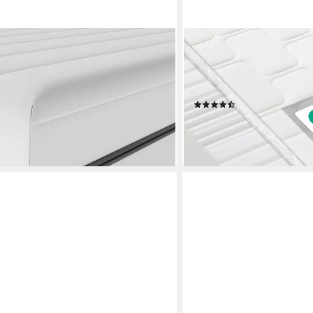
BECO
8cm, 18 cm hoch, (7 Zonen Matratze
Kaltschaummatratze Grand
ematratze, made in Germany,
wie im Luxus Urlaub, 25 
Made in Germany, 80x200 
(106)
ab 166,99 €
 €
UVP
449,00 €
-63%
en bei dir
lieferbar - in 5-6 Werktagen be