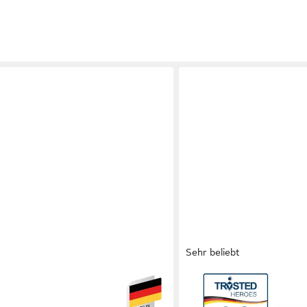
Sehr beliebt
BECO
e Medistar KS, Matratze
Komfortschaummatratze Ma