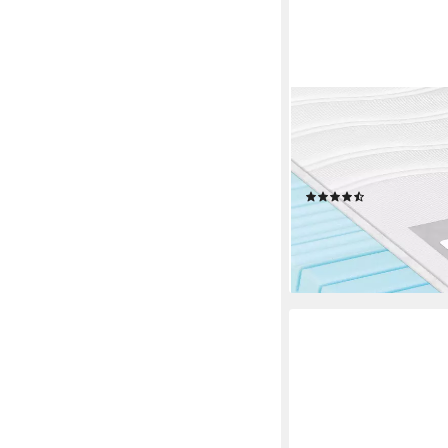
BECO
Kaltschaummatratze H
im Luxus-Hotel, 21 cm
Germany 80/90/100/
(141)
ab 151,99 €
UVP
349,0
-56%
lieferbar - in 5-6 Werktag