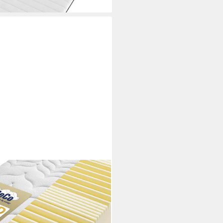
s-Matratze – GOLD
he Belastbarkeit, 23 cm hoch,
ort, Wendematratze, ideal auch