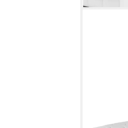
lieferbar - in 5-6 Werktag
BECO
Kaltschaummatratze 
Zonen, (Matratze 80x2
Deutschland, H3/H4)
100x200 140x200 und