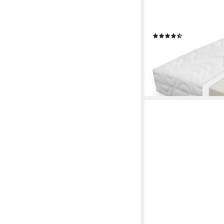
Kaltschaum-Feeling 9
Geprüft mit 1,0* "SE
mit**Deutschland Fav
(130)
ab 167,49 €
UVP
299,0
-44%
lieferbar - in 3-4 Werktag