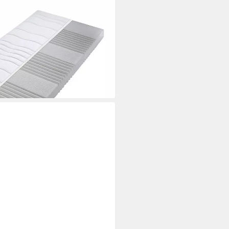
n Größen, Matratze in zwei
i dir