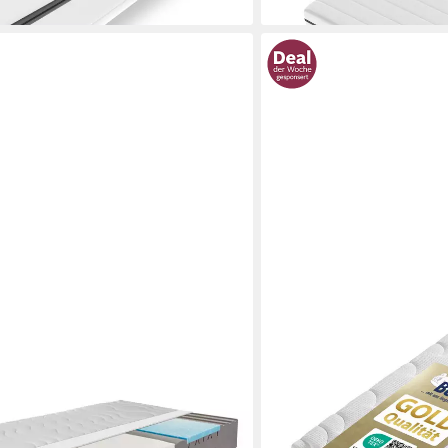
en bei dir
BECO
Ortho Dynamic, Wendematratze 7
Kaltschaummatratze Luxu
00 cm, 19cm hoch, hergestellt in
Kaltschaummatratze für ho
, Matratze 80x200 90x190 90x200
Hohe Tragkraft, Klimakomf
 weitere Größen
140x200