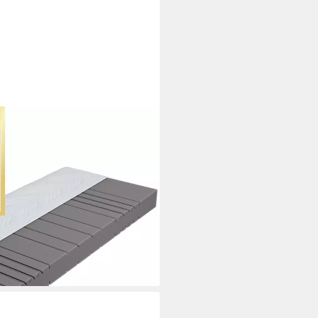
rissa, 7 Zonen Matratze
itere Größen, 18 cm hoch,
estet in 90x200, H3, Ausgabe
i dir