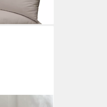
i dir
r Set-Windmühle Streifen