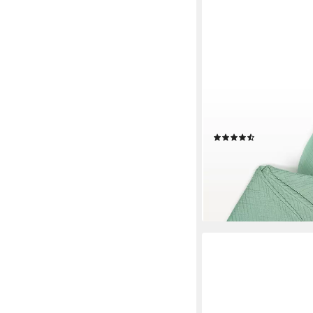
SEI DESIGN
Stillkissenbezüge Bezü
Seitenschläferkissen
(6)
22,41 €
UVP
39,90 €
-44%
lieferbar - in 4-5 Werktag
+6