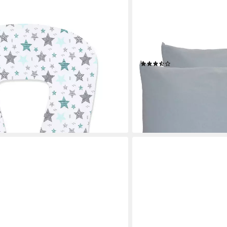
KOMFORTEC
m - Kissenbezug für XXL Stillkissen;
Kissenbezug 100% Baumwoll
 Ersatzbezug für
75 cm, Kissenhülle, Supe
en - 100 % Baumwolle
Kopfkissenbezug
(164)
ab 12,90 €
UVP
19,90 €
(6,45 €/ 1 Stk)
-35%
en bei dir
lieferbar - in 3-4 Werktagen be
+6