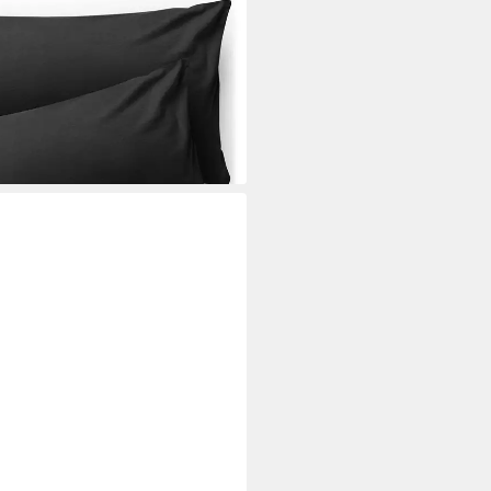
ge, (2 Stück), mit
hlusslasche
i dir