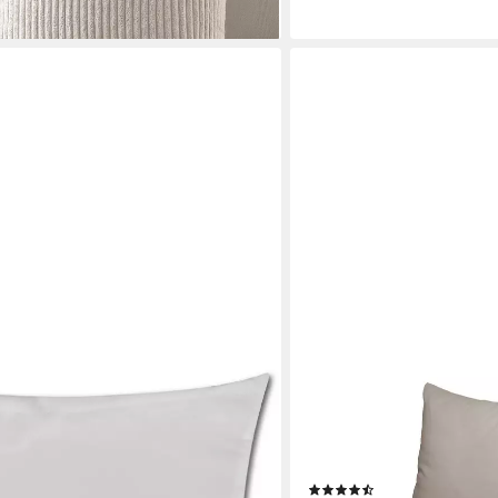
BEAUTEX
k), Kissenbezug in versch. Größen
Kissenhüllen 2er Set Pre
 Optik: Satin matt
Baumwolle, viele Farben, (
Reißverschluss, Jersey 16
(107)