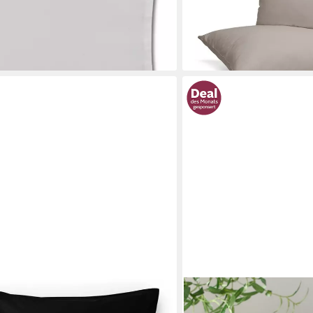
en bei dir
12,99 €
(6,50 €/ 1 Stk)
lieferbar - in 3-4 Werktagen be
+10
TOPFINEL
ürstetem Mikrofaser-Gewebe -
Kissenbezüge Kordsamt 2e