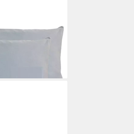
e, 150 g/m², (2 Stück), 50 x
rweicher Premium Jersey
i dir