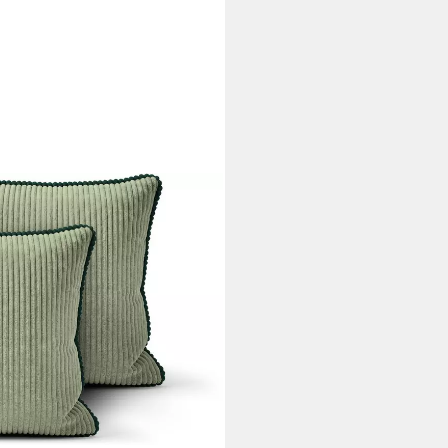
senbezug Kissenhüllen weich
Optik, Hotelverschluss, weich
i dir