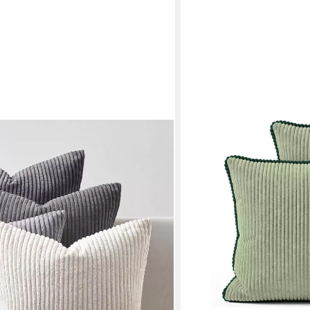
AMILIAN
Kordsamt, flauschig Farbverlauf,
Kissenbezüge 2er Set Kis
en Grau dekokissenbezug 60x60cm
waschbar, (2 Stück), Cord-
ab 12,49 €
16,49 €
-24%
lieferbar - in 4-5 Werktagen be
+8
en bei dir