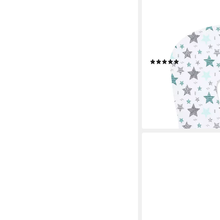
AMILIAN
Stillkissenbezug 330 c
Seitenschläferkissen,
Schwangerschaftskiss
(4)
17,99 €
24,99 €
-28%
lieferbar - in 4-5 Werktag