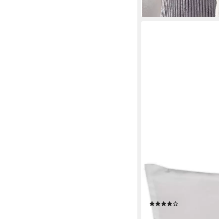
+9
BESTLIVINGS
Kissenbezüge, (1 Stüc
und Formen verfügbar,
(88)
ab 6,39 €