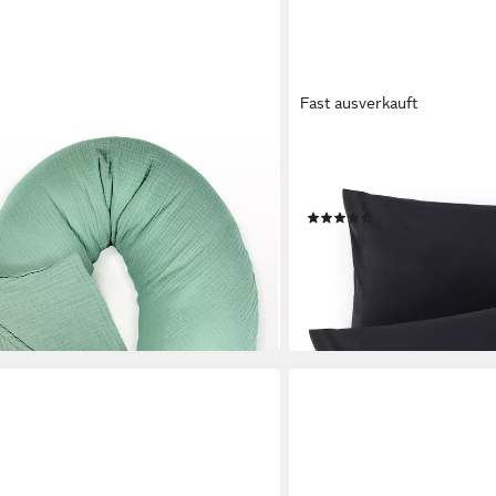
Fast ausverkauft
BLUMTAL
g für XXL Stillkissen
Kissenbezug Premium Jers
 190x30 cm, Bio Baumwolle
Zertifiziert, (2 Stück), 1
(874)
16,99 €
UVP
24,99 €
-32%
en bei dir
lieferbar - in 3-4 Werktagen be
+8