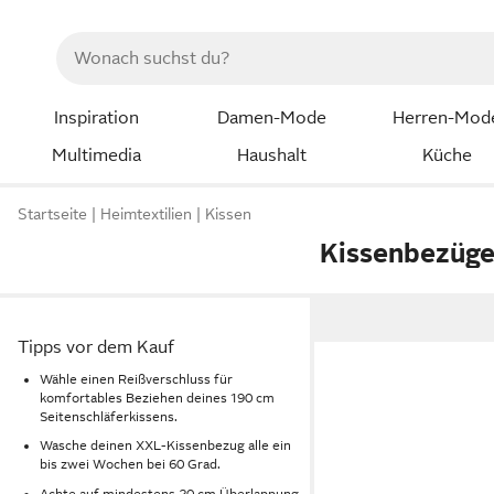
Inspiration
Damen-Mode
Herren-Mod
Multimedia
Haushalt
Küche
Startseite
Heimtextilien
Kissen
Kissenbezüg
Tipps vor dem Kauf
Wähle einen Reißverschluss für
komfortables Beziehen deines 190 cm
Seitenschläferkissens.
Wasche deinen XXL-Kissenbezug alle ein
bis zwei Wochen bei 60 Grad.
Achte auf mindestens 20 cm Überlappung