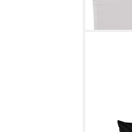
lieferbar - in 4-5 Werktag
+9
BLUMTAL
Kissenbezüge aus geb