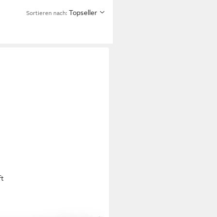
Topseller
Sortieren nach:
ft
tetem Mikrofaser-Gewebe -