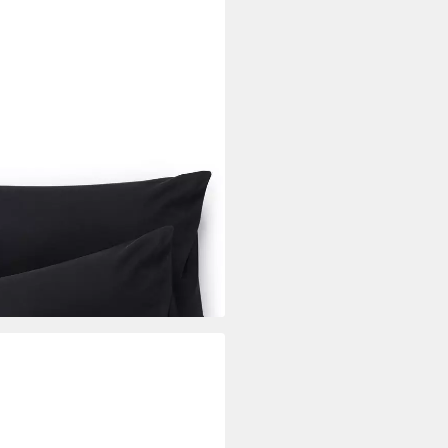
ey 2er Set, Oeko-Tex
00% Baumwolle
i dir