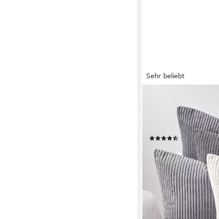
Sehr beliebt
TOPFINEL
Kissenbezüge 4er Set 
Gestreift, sofa kiss
kissenbezug kuschelig
(232)
31,49 €
UVP
61,99 €
(7,87 €/ 1 Stk)
-49%
lieferbar - in 5-6 Werktag