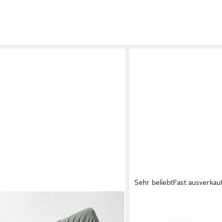
Sehr beliebt
Fast ausverkau
BLUMTAL
enbezug für Gesundheitskissen aus
Kissenbezüge aus gebürs