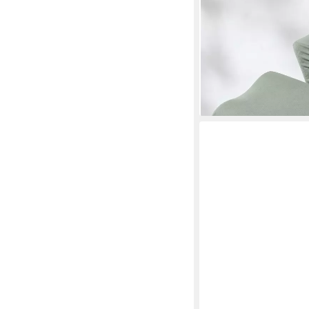
95% Baumwolle + 5% El
70 cm Breite, 30-45 
14,99 €
UVP
23,99 €
-38%
lieferbar - in 3-4 Werktag