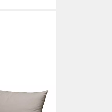
mium Kissenbezug aus
2 Stück), verdeckter
0g/m², langlebig