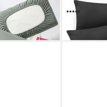
asthan, (2 Stück), passend für 50-
Oeko-TEX zert. Kissenbezü
cm Länge, 10-15 cm Höhe
Reißverschluss oder Versc
(420)
ab 7,99 €
UVP
11,99 €
-33%
en bei dir
lieferbar - in 3-4 Werktagen be
+11