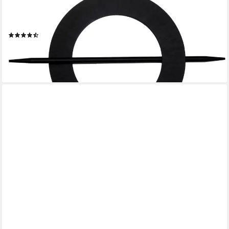
GARDINIA
Dekoklammer für Raffhalter Dekospange mit Stab Mars, (1-tlg),
zum Dekorieren und Raffen
(41)
10,10 €
lieferbar - in 3-4 Werktagen bei dir