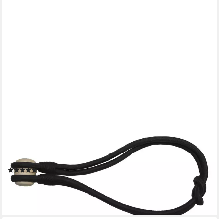
GARDINIA
Raffspange Raffhalter Kordel, (2-tlg), zum Dekorieren und
Raffen
(1)
14,28 €
lieferbar - in 3-4 Werktagen bei dir