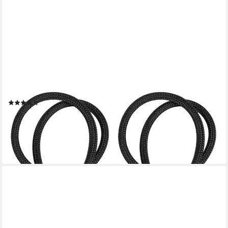
INTIRILIFE
Raffhalter, (2-teiliges Set Raffhalter Gardinenklammer in
Schwarz, 2-tlg), 40 x 3 cm - Zum zusammenhalten von
Vorhängen ohne Bohren oder Kleben
(3)
15,99 €
UVP
22,99 €
-30%
lieferbar - in 3-4 Werktagen bei dir