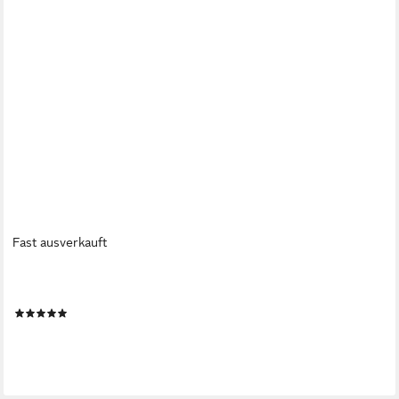
Fast ausverkauft
NEXT
Raffhaken Raffhalter mit Kugeldesign, 2er-Set
(1)
25,00 €
lieferbar - in 2-3 Werktagen bei dir