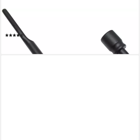
GARDINIA
Raffhaken Raffbügel kombinierbar, Gardinen, Vorhänge, (1-tlg),
zum Einhängen von Stoffe
(13)
10,99 €
lieferbar - in 3-4 Werktagen bei dir