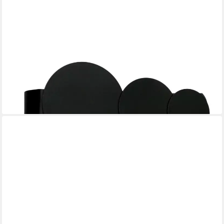
GARDINIA
Raffspange Kreise, (1-tlg), zum Dekorieren und Raffen
10,07 €
lieferbar - in 3-4 Werktagen bei dir