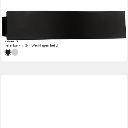
GARDINIA
Dekospange Raffspange Indira, (1-tlg), zum Raffen und
Drapieren
(42)
10,27 €
lieferbar - in 3-4 Werktagen bei dir