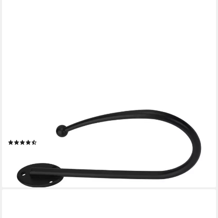
DÉCOPROFI
Raffhalter 1 Stück Raffbügel / Raffhalter für Gardinen, Zum
Raffen von Gardinen und Vorhängen, (Packung, 1-tlg., inkl.
Schrauben und Dübel), zum Raffen von Vorhänge
(9)
12,95 €
lieferbar - in 2-3 Werktagen bei dir
+3