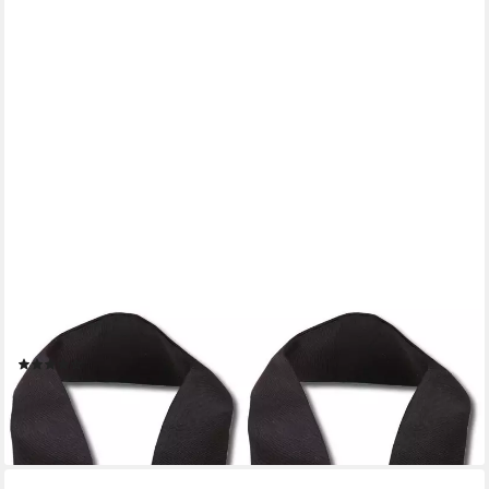
BESTLIVINGS
Raffhalter, (2-tlg), Gardinenhalter 5cm x 50cm, inkl.
Befestigungsösen
(11)
3,89 €
lieferbar - in 3-4 Werktagen bei dir
+8