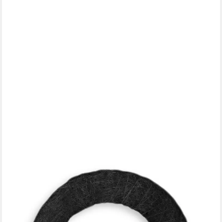
HAUS UND DEKO
Raffhalter Raffhalter Rund Sisal Gardinenspange Gardinenhalter
Vorhang Wohnzimmer, Gardinen, (1-tlg)
7,95 €
lieferbar - in 6-8 Werktagen bei dir