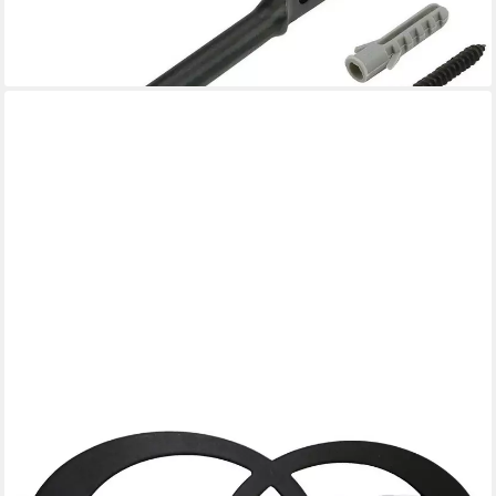
9,59 €
lieferbar - in 6-8 Werktagen bei dir
GARDINIA
Dekospange Raffspange Infinity Doppelring, (1-tlg), zum Raffen