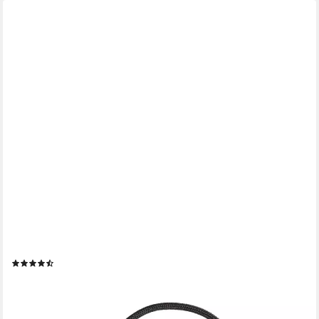
NEXT
Raffhalter Magnetische Raffhalter, 2er-Set
(15)
14,00 €
lieferbar - in 2-3 Werktagen bei dir