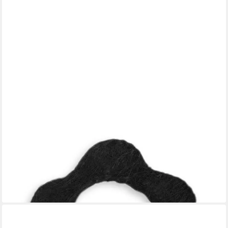
HAUS UND DEKO
Raffhalter Raffhalter Sisal Blumeform Gardinenspange
Gardinenhalter Vorhang Wohnz, Gardinen, (1-tlg)
7,95 €
lieferbar - in 6-8 Werktagen bei dir