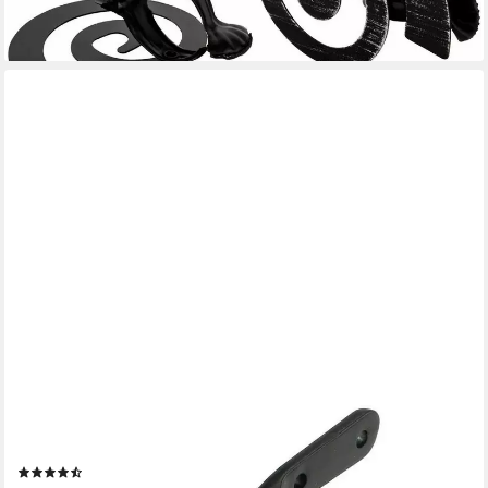
LIEDECO
Raffhalter, Gardinen, (1-tlg), für Gardinenstangen Ø 16 mm
(68)