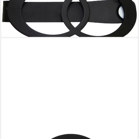
und Drapieren
(73)
11,17 €
lieferbar - in 3-4 Werktagen bei dir