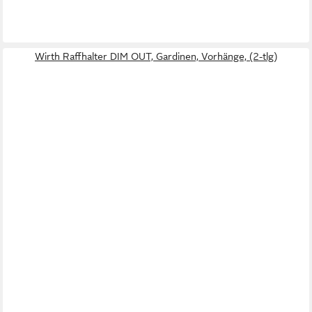
Wirth Raffhalter DIM OUT, Gardinen, Vorhänge, (2-tlg)