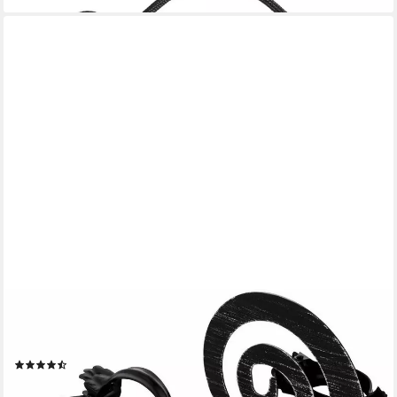
GOOD LIFE
Dekoklammer für Raffhalter Helix, Vorhänge, (1-tlg), für Stoffe
und Vorhänge
(91)
6,99 €
lieferbar - in 2-3 Werktagen bei dir