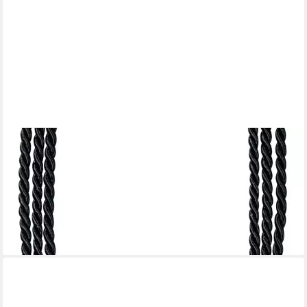
REWAGI
Raffhalter Raffhalter Samantha mit Magnetverschluss, Gardinen,
Vorhänge, Flächenvorhänge, Dekoschals, Scheibengardinen,
Verkaufseinheit: 1 Stück
19,55 €
lieferbar - in 4-5 Werktagen bei dir
+7