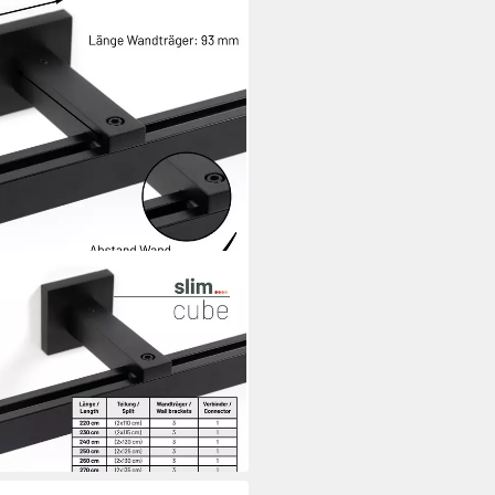
0mm eckig, 1-läufig, kürzbar,
er, geschraubt, Aluminium,
iebegardinen und Paneelwagen
i dir