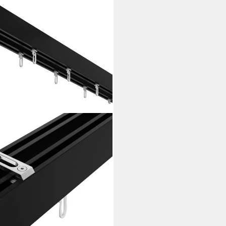
stange eckig ABOVE 2-läufig,
, Aluminium / Zinkguss, Set
i dir