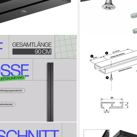
DECO-RAUM
ettset schwarz 90-480 cm, 1-läufig,
Gardinenschiene Minimal, 1-