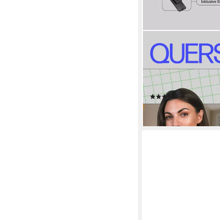
BESTLIVINGS
Gardinenschiene Komp
läufig, 90 cm, mit Bohr
pflegeleicht, formstabil
Befestigungsset
(6)
ab 9,99 €
lieferbar - in 3-4 Werktag