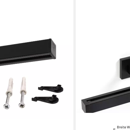
auf Square eckig flach, 1-läufig,
nge, Bohren, Deckenbefestigung,
hang Schiene Innenlaufstange für
egel
en bei dir