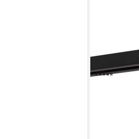
DECO-RAUM
Gardinenschiene Innenl
kürzbar, Wunschmaßlä
Aluminium, Flächenvor
Vorhänge mit Spannri
(39)
ab 24,90 €
UVP
37,90 €
-34%
lieferbar - in 3-4 Werktag