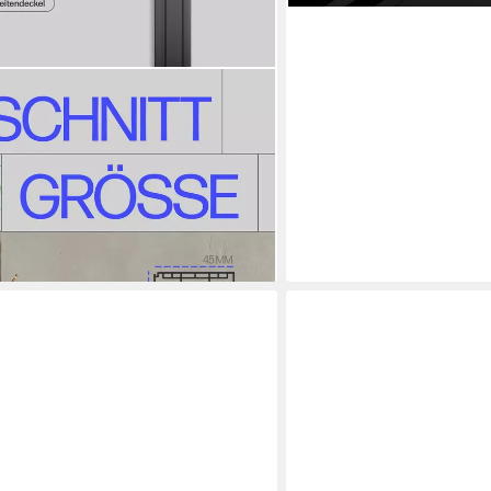
lettset schwarz 90-480 cm, 2-
en, verschraubt, Kunststoff, flach,
, optisch dezent, inkl.
en bei dir