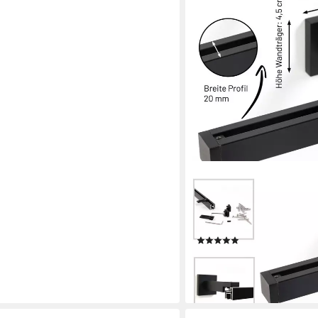
DECO-RAUM
Gardinenschiene Cube 20x2
Wunschmaßlänge, Wandträg
passend für Vorhänge,Sch
(4)
ab 38,90 €
UVP
58,90 €
-34%
lieferbar - in 4-5 Werktagen be