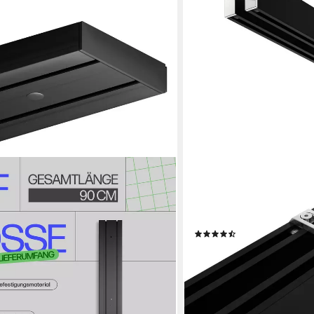
DÉCOPROFI
Innenlaufschiene Gardinen
Deckenträger, verschraubt
komplett
(3)
ab 90,10 €
lieferbar - in 3-4 Werktagen be