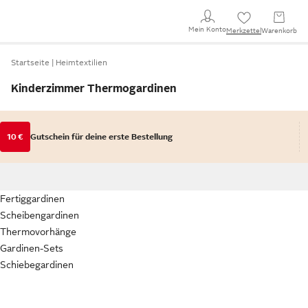
Mein Konto
Merkzettel
Warenkorb
Startseite
Heimtextilien
Kinderzimmer Thermogardinen
10 €
Gutschein für deine erste Bestellung
Fertiggardinen
Scheibengardinen
Thermovorhänge
Gardinen-Sets
Schiebegardinen