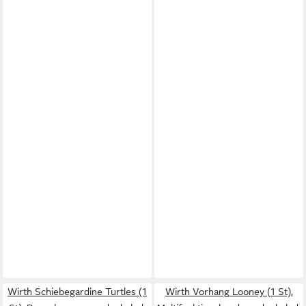
Wirth Schiebegardine Turtles (1
Wirth Vorhang Looney (1 St),