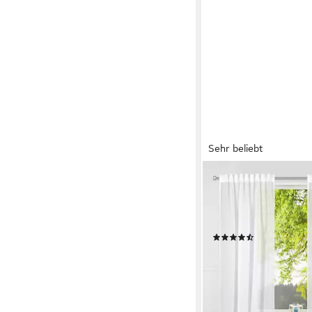
Sehr beliebt
OTTO HOME
Gardine Dolly (1 St),
Multifunktionsband, tr
gewebt, Polyester
(50)
ab 10,99 €
UVP
17,99 €
-39%
lieferbar - in 1-2 Werktag