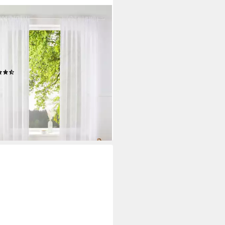
O HOME
ine REGINA (2 St),
ifunktionsband, transparent,
ester, Transparent, Leinenoptik,
 Set
(108)
8,49 €
UVP
42,99 €
 €/ 1 Stk)
%
rbar in 4 Wochen