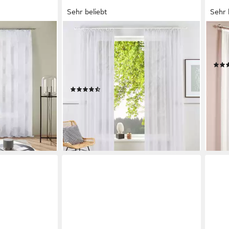
Sehr beliebt
Sehr 
OTTO HOME
DEC
 Kräuselband,
Gardine XANA (1 St), Kräuselband,
Gard
zw. 2 Schals,
transparent, Voile, Bestseller,
Kräu
e, Kreise
einfarbig, 1 bzw. 2 Schals,
ab 1
pflegeleicht, Beststeller!
liefe
(1638)
ab 8,99 €
UVP
11,99 €
-25%
en bei dir
lieferbar - in 1-2 Werktagen bei dir
+8