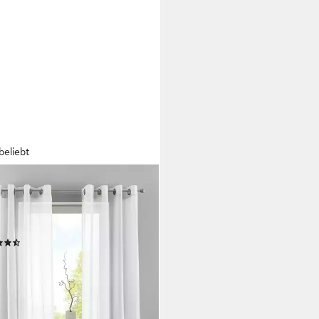
beliebt
DINENBOX
ine (2 St), Ösen, transparent,
e, 2er Set Transparent »Basel«
band Store 20332TR2
(114)
8,99 €
24,99 €
%
rbar - in 5-6 Werktagen bei dir
+7