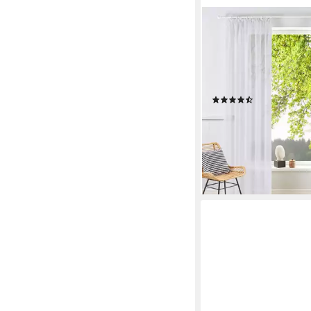
OTTO HOME
Gardine XANA (1 St), 
transparent, Voile, Bes
einfarbig, 1 bzw. 2 Sch
pflegeleicht, Beststell
(1638)
ab 8,99 €
UVP
11,99 €
-25%
lieferbar - in 1-2 Werktag
+8