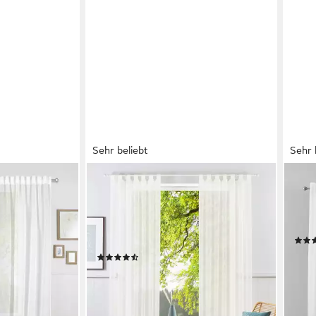
Sehr beliebt
Sehr 
OTTO HOME
GAR
Gardine XANA (1 St), Schlaufen,
Gard
ansparent,
transparent, Voile, Bestseller,
Voil
einfarbig, 1 Schal, pflegeleicht,
Blei
preiswert!
ab 1
(1421)
ab 7,99 €
UVP
10,70 €
-24
en bei dir
liefe
-25%
lieferbar - in 1-2 Werktagen bei dir