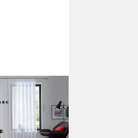
O HOME
ine Dolly (1 St), Kräuselband,
sparent, Bestseller, Store
(594)
4,99 €
UVP
29,26 €
%
rbar - in 1-2 Werktagen bei dir