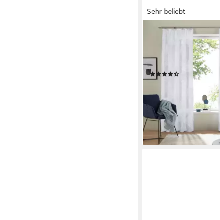
Sehr beliebt
OTTO HOME
Gardine Belem (2 St),
transparent, Voile, 1 b
Vorhang, Fertiggardin
(1078)
ab 19,49 €
UVP
46,99 €
(9,75 €/ 1 Stk)
-59%
lieferbar - in 1-2 Werktag
+3