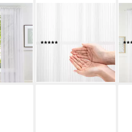
OTTO HOME
OTT
Kräuselband,
Gardine Fritty (2 St), Ösen,
Gard
tseller,
transparent, Ausbrenner, Ösen,
Mult
als,
transparent, Pflegeleicht, elegante
Poly
er!
Längststreifen
2-er
(4)
ab 23,49 €
ab 1
UVP
46,99 €
(11,75 €/ 1 Stk)
(9,25
-50%
-57
en bei dir
lieferbar - in 1-2 Werktagen bei dir
liefe