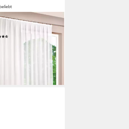
beliebt
OHOME24
ine Voile Weiß (1 St),
selband, transparent, Store
(728)
9,99 €
rbar - in 4-5 Werktagen bei dir