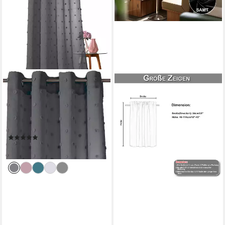
WECKBRODT
Gardine Julina (1 St), Ösen,
transparent, Microfaser,
Leinen-Optik, transparent, mit
Pompoms, Gardine, Store
(25)
32,99 €
lieferbar - in 2-3 Werktagen bei dir