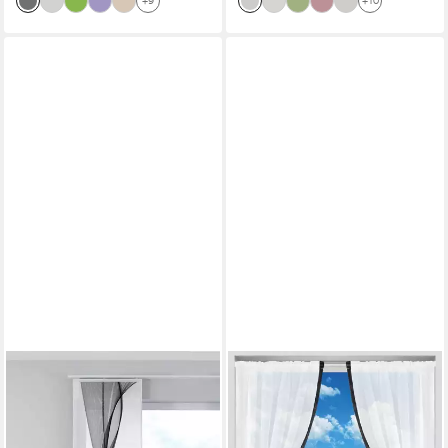
+9
+10
GARDINENBOX
Schiebegardine (1 St),
Klettband, transparent, Voile,
Flächenvorhang »Izmir« Voile