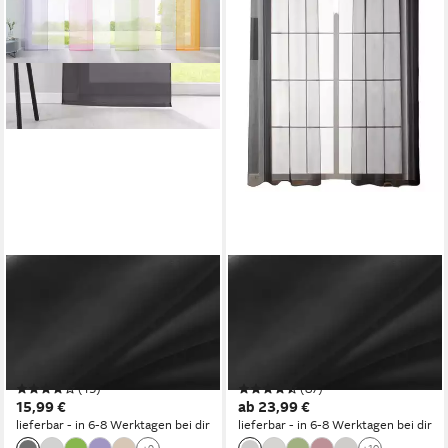
GARDINENBOX
GARDINENBOX
Schiebegardine (1 St),
Gardine (2 St), Ösen,
Paneelwagen, transparent,
transparent, Voile,
Flächenvorhang Voile inkl.
Ösenvorhänge Voile »Uni«
Paneelwagen
Bleibandabschluß 20332-cn2
(15)
(87)
Beschwerungsstange
15,99 €
ab 23,99 €
85589N
lieferbar - in 6-8 Werktagen bei dir
lieferbar - in 6-8 Werktagen bei dir