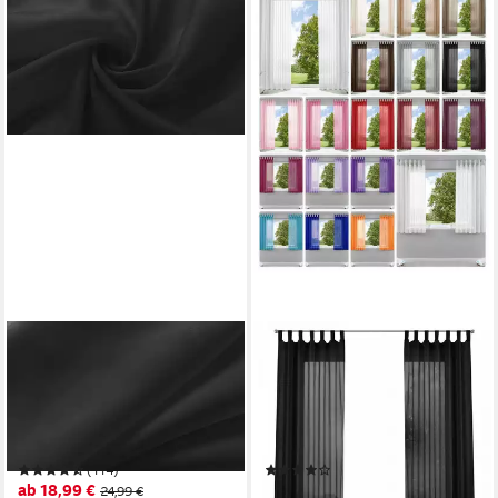
GARDINENBOX
GARDINENBOX
Gardine (2 St), Ösen,
Gardine (2 St), Schlaufen,
transparent, Voile, 2er Set
transparent, Voile,
Transparent »Basel« Bleiband
Transparent Vorhang Set
Store 20332TR2
Voile Bleibandabschluss
(114)
(116)
61000CN
ab 18,99 €
ab 15,99 €
24,99 €