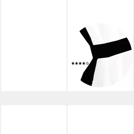
ARSVITA
Vorhang, Stangendurchzug,
transparent, Gardinenset (2
Schlaufenschals, 2 Raffhalter)
140cm x 120cm, Voile
(14)
19,99 €
lieferbar - in 4-5 Werktagen bei dir
+4