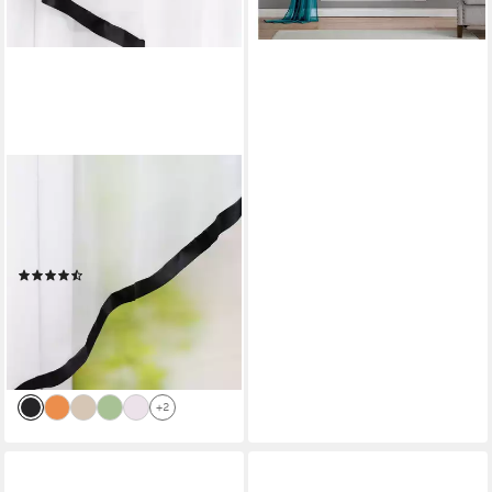
+15
JOYSWAHL
Scheibengardine Claudia (1
St), Kräuselband, transparent,
Voile mit Satinband
(21)
ab 37,72 €
UVP
44,99 €
-16%
lieferbar - in 4-5 Werktagen bei dir
+2