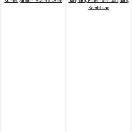
Küchengardine 150cm x 45cm
Jacquard, Fadenstore Jacquard,
Kombiband