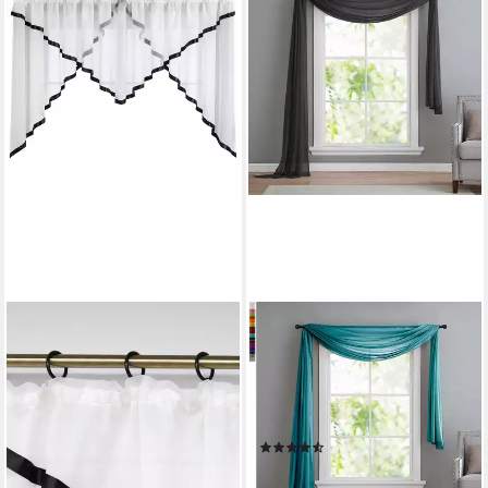
GARDINENBOX
Freihanddeko (1 St), ohne,
transparent, Voile, Uni Volant
Transparent Polyester 600cm
140cm
(79)
18,99 €
lieferbar - in 6-8 Werktagen bei dir