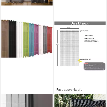
Fast ausverkauft
GARDINENBOX
JIBENHOME
Gardine (2 St), Ösen,
Outdoorgardine Outdoor