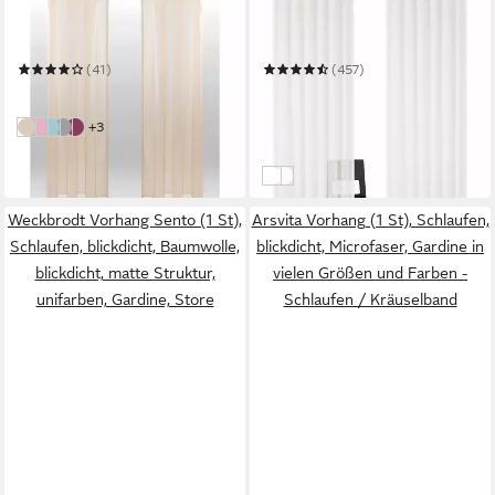
Vorhang
Gardine REGINA
Mehrere Größen
Mehrere Größen
(41)
(457)
ab 17,99 €
ab 17,99 €
UVP
37,99 €
in 4-5 Werktagen bei dir
(9,00 €/ 1 Stk)
weitere Farben:
+3
Beige
Pink
Türkis
Grau
Rot
-53%
in 1-2 Werktagen bei dir
creme
weiß
Weckbrodt Vorhang Sento (1 St),
Arsvita Vorhang (1 St), Schlaufen,
Schlaufen, blickdicht, Baumwolle,
blickdicht, Microfaser, Gardine in
blickdicht, matte Struktur,
vielen Größen und Farben -
unifarben, Gardine, Store
Schlaufen / Kräuselband