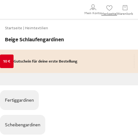
Mein Konto
Merkzettel
Warenkorb
Startseite
Heimtextilien
Beige Schlaufengardinen
10 €
Gutschein für deine erste Bestellung
Fertiggardinen
Scheibengardinen