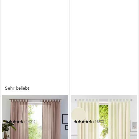
Sehr beliebt
OTTO HOME
OTTO HOME
Gardine XANA
Vorhang Raja
Mehrere Größen
Mehrere Größen
(1421)
(1657)
ab 7,99 €
ab 15,99 €
UVP
10,70 €
UVP
18,99 €
(8,00 €/ 1 Stk)
-25%