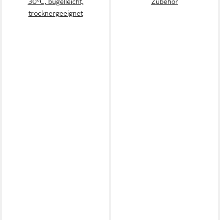
30°C, bügelleicht,
Zubehör
trocknergeeignet