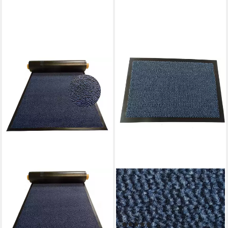
MERTEX
Läufer Bern,
Schmutzfangmatte rundum
verlaufender Rand
(7)