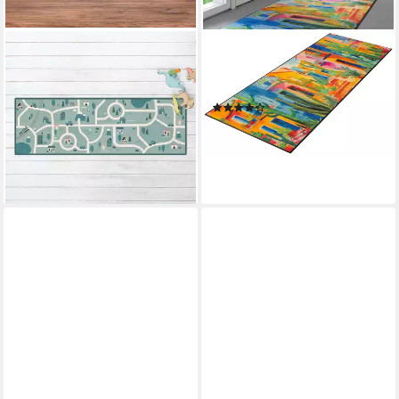
BILDERDEPOT24
WASH+DRY BY KLEEN-TEX
Läufer Kork Teppich
Läufer Casas de Colores,
Kinderzimmer Mädchen
rechteckig, Höhe: 7 mm
(1)
Jungen lang modern
180,45 €
funktional
lieferbar in 3 Wochen
ab 54,99 €
(203,67 €/ 1 qm)
lieferbar - in 6-8 Werktagen bei dir