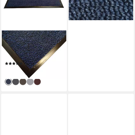
ab 10,90 €
lieferbar - in 2-3 Werktagen bei dir
+1
MERTEX
Läufer Oslo,
Schmutzfangläufer rundum
verlaufender Rand, rechteckig
(6)
ab 32,46 €
lieferbar - in 2-3 Werktagen bei dir