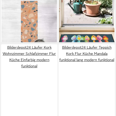
BILDERDEPOT24
SALONLOEWE
Läufer Teppich Kork Flur
Läufer Läufer klein 30x100
Küche Muster Terrazzo lang
Rainbow Birds blau, Läufer
modern funktional
klein, Höhe: 300 mm
ab 54,99 €
ab 38,95 €
(203,67 €/ 1 qm)
lieferbar - in 2-3 Werktagen bei dir
lieferbar - in 6-8 Werktagen bei dir
Bilderdepot24 Läufer Kork
Bilderdepot24 Läufer Teppich
Wohnzimmer Schlafzimmer Flur
Kork Flur Küche Mandala
Küche Einfarbig modern
funktional lang modern funktional
funktional