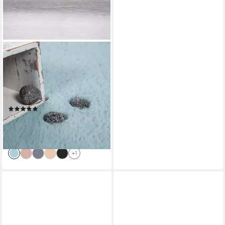
PACO HOME
Läufer Rabbit 780, rechteckig,
Höhe: 26 mm, Kunstfell,
Kaninchenfell-Haptik, ein
echter Kuschelteppich, Uni-
(1)
Farben
55,64 €
UVP
189,99 €
-71%
lieferbar - in 4-5 Werktagen bei dir
+1