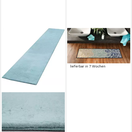
SALONLOEWE
Läufer Läufer klein 30x100
Mingled Waves beach, Läufer
klein, Höhe: 300 mm
38,95 €
lieferbar in 7 Wochen