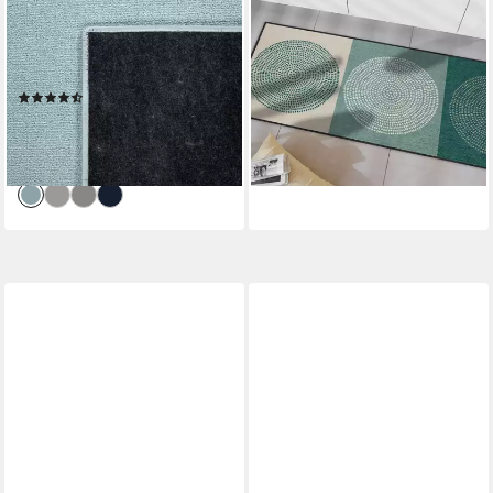
Höhe: 13 mm, Teppich-Läufer,
Nestor sage-beige grün,
Kurzflor, Uni-Farben, ideal im
Läufer groß, Höhe: 750 mm
ab 179,95 €
Flur und Schlafzimmer
lieferbar - in 2-3 Werktagen bei dir
(2)
34,99 €
UVP
69,99 €
-50%
lieferbar - in 4-5 Werktagen bei dir