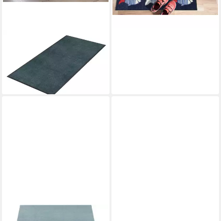
WASH+DRY BY KLEEN-TEX
Teppich und Läufer Denim
Blue, rechteckig, Höhe: 9 mm
ab 32,45 €
lieferbar in 3 Wochen