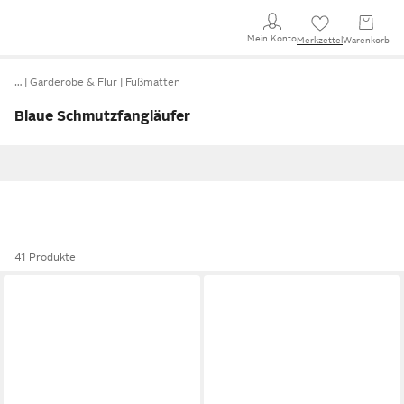
Mein Konto
Merkzettel
Warenkorb
…
Garderobe & Flur
Fußmatten
Blaue Schmutzfangläufer
41 Produkte