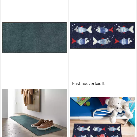
Fast ausverkauft
SALONLOEWE
Läufer Fußabtreter klein
30x75 Sailor Fish blau, Läufer
Mini, Höhe: 300 mm
ab 32,95 €
lieferbar - in 2-3 Werktagen bei dir