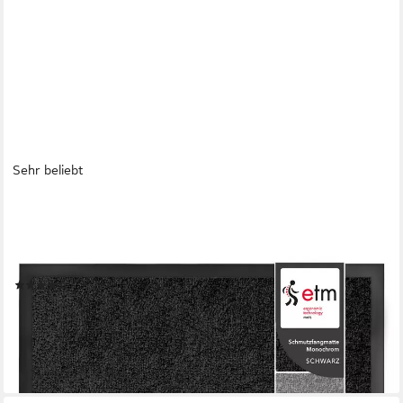
Sehr beliebt
FLOORDIREKT
Fußmatte Monochrom, Rutschfeste Schmutzfangmatte Indoor,
30°C Maschinenwaschbar, Rechteckig, Höhe: 7 mm, Geeignet
für Trockner & Fußbodenheizungen, UV-Beständig, Antistatisch
(185)
ab 5,99 €
10,99 €
-45%
lieferbar - in 3-4 Werktagen bei dir
+2