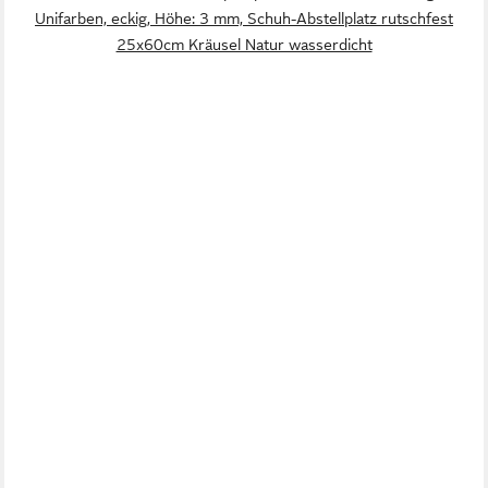
Unifarben, eckig, Höhe: 3 mm, Schuh-Abstellplatz rutschfest
25x60cm Kräusel Natur wasserdicht