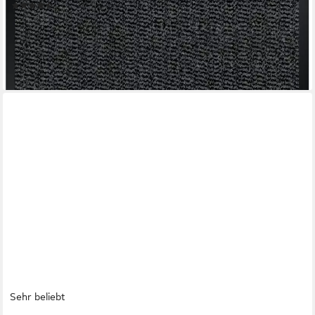
(67)
ab 6,75 €
14,99 €
-55%
lieferbar - in 2-3 Werktagen bei dir
+1
Sehr beliebt