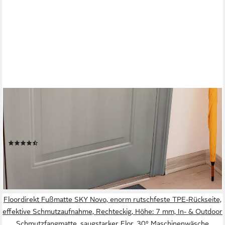
OTTO HOME
Fußmatte Tarron, Schmutzfangmatte Indoor, für Hausflur und
Eingangsbereiche, rechteckig, Höhe: 5 mm, Eingangsmatte,
rutschfeste Unterseite, meliert
(17)
ab 10,49 €
lieferbar - in 2-3 Werktagen bei dir
Floordirekt Fußmatte SKY Novo, enorm rutschfeste TPE-Rückseite,
effektive Schmutzaufnahme, Rechteckig, Höhe: 7 mm, In- & Outdoor
Schmutzfangmatte, saugstarker Flor, 30° Maschinenwäsche