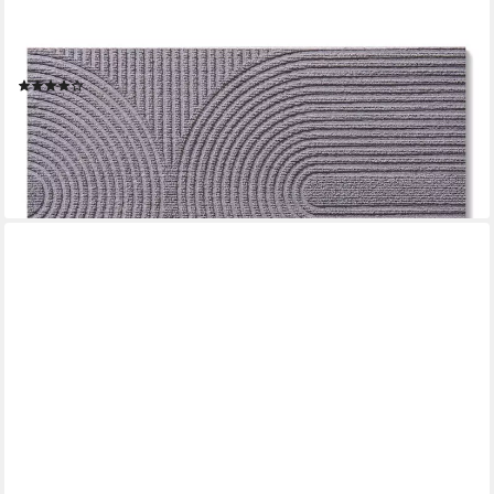
BLUMTAL
Fußmatte rutschfeste Schmutzfangmatte aus langlebigem
Polyester, Fußmatte innen/Schmutzfangmatte außen
(52)
ab 16,99 €
UVP
21,99 €
-23%
lieferbar - in 2-3 Werktagen bei dir
+1