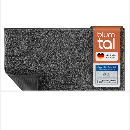
BLUMTAL
Fußmatte Fußmatte außen & innen mit wasserdichter TPR-
Rückseite, Mikrofaser Schmutzfangmatte- rutschfeste
Fussmatte innen
(26)
ab 24,99 €
UVP
29,99 €
-17%
lieferbar - in 2-3 Werktagen bei dir