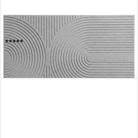
FLOORDIREKT
Fußmatte Schmutzfangmatte Circa waschbar für Innen & Außen
rutschfeste Türmatte, pflegeleicht und bei 30 °C
maschinenwaschbar
(3)
24,90 €
UVP
34,99 €
-29%
lieferbar - in 3-4 Werktagen bei dir
+1