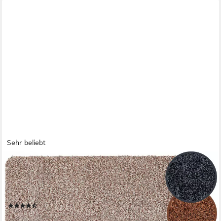
Sehr beliebt
ANDIAMO
Fußmatte Samson, Made in Netherlands, rechteckig, Höhe: 6
mm, Schmutzfangmatte, waschbar, rutschhemmend, auch als 2er
Set erhältlich
(417)
ab 16,14 €
UVP
19,99 €