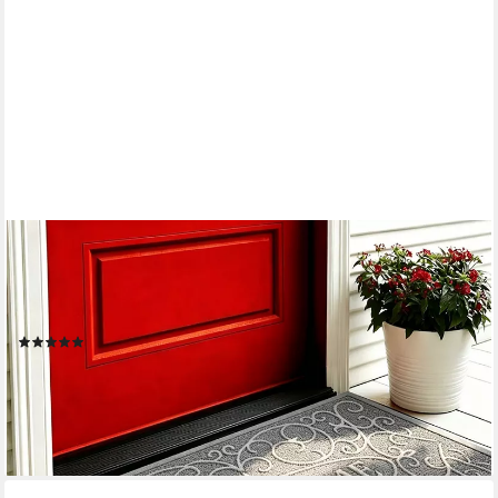
LUCKICE
Fußmatte Eingangsmatte Schmutzfangmatte Kokosfasern
antibakteriell wetterfest, antibakteriell, pflegeleicht, für Innen-
und Außenbereich geeignet
(2)
5,99 €
UVP
14,97 €
-60%
lieferbar - in 2-3 Werktagen bei dir