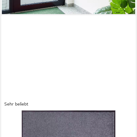
Sehr beliebt
OTTO HOME
Fußmatte Clean & Walk, rechteckig, Höhe: 7 mm,
Schmutzfangmatte, Türmatte, In- und Outdoor, Teppich, Läufer,
waschbar