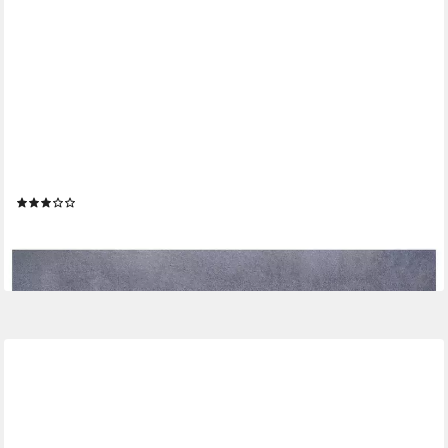
FLOORDIREKT
Fußmatte Varo, Waschbare Schuhmatte mit Schuhparkplatz,
rutschhemmend, Schuhparkplatz für bis zu 4 Paar Schuhe
(2)
ab 5,90 €
UVP
12,99 €
-55%
lieferbar - in 3-4 Werktagen bei dir