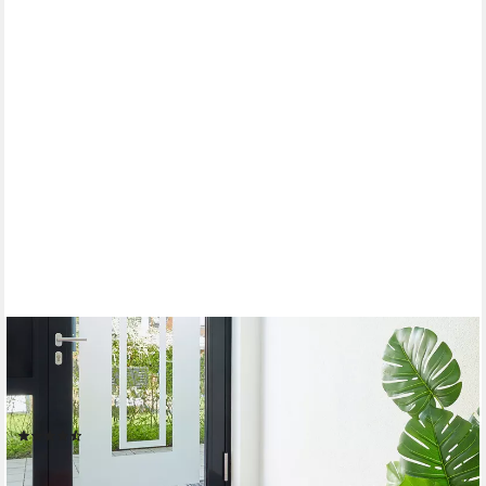
OTTO HOME
Fußmatte Emil, Made in Netherlands, rechteckig, Höhe: 6 mm,
Schmutzfangmatte, Uni Farben, rutschhemmend, waschbar
(Handwäsche)
(30)
ab 19,99 €
lieferbar - in 2-3 Werktagen bei dir