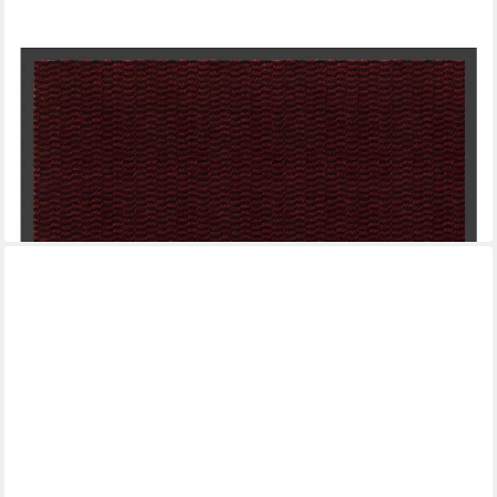
SUNJAS
Fußmatte Innen- und Außentürmatte rutschfest Fußmatten
saugfähig abriebfest, Rechteckig, Höhe: 5 mm, Fußmatte
Eingang, rutschfeste Fußmatte, Innen Außentürmatte
ab 12,99 €
UVP
32,00 €
-59%
lieferbar - in 4-5 Werktagen bei dir