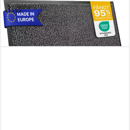
Innen & Außen waschbar rutschfest dünn saugstark
(99)
ab 6,00 €
14,90 €
-60%
lieferbar - in 3-4 Werktagen bei dir
+4