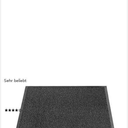
Sehr beliebt
SKY SCHMUTZFANGMATTEN
Fußmatte SKY Performa, Erhältlich in vielen Farben & Größen,
Eingangsmatte, rechteckig, Höhe: 7 mm, Antistatisch
(344)
ab 6,99 €
UVP
8,99 €
-22%