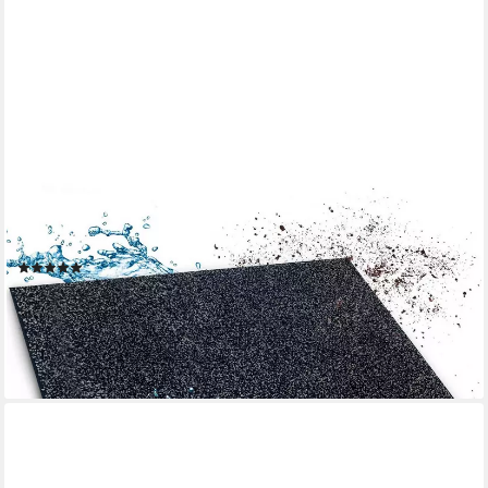
FLOORDIREKT
Fußmatte Nasa Schmutzfangmatte, rechteckig, Höhe: 14 mm,
waschbar bei 30 Grad, schmutzabsorbierend
(1)
ab 19,90 €
UVP
40,99 €
-51%
lieferbar - in 3-4 Werktagen bei dir