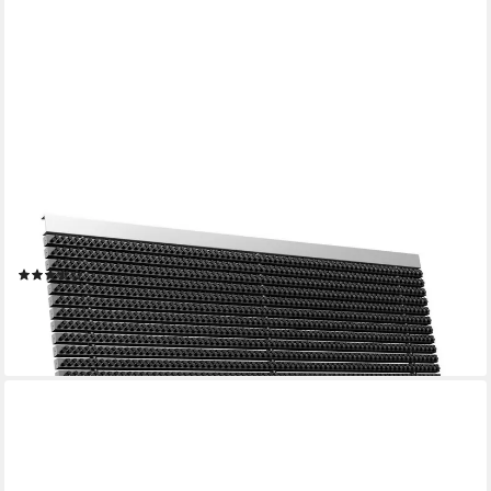
ENTRANDO
Fußmatte DUROMAS, Rechteckig, Höhe: 22 mm, Fußabtreter
aus Alu & PP, für Außen, rutschfest, wetterfest, robust
(3)
ab 129,95 €
lieferbar - in 3-4 Werktagen bei dir