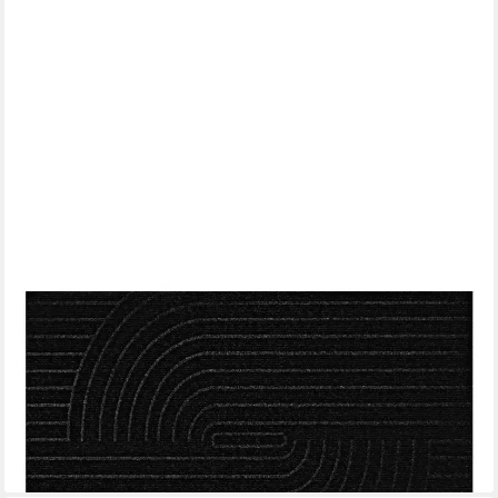
SUNJAS
Fußmatte Rutschfeste Fußmatte für Innen und Außen,
Rechteckig, Höhe: 6 mm, Saugfähige Schmutzfangmatte
Eingang,Waschbar & Abriebfest
ab 8,99 €
UVP
24,99 €
-64%
lieferbar - in 4-5 Werktagen bei dir