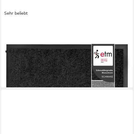
Sehr beliebt
FLOORDIREKT
Fußmatte Monochrom, Rutschfeste Schmutzfangmatte Indoor,
30°C Maschinenwaschbar, Rechteckig, Höhe: 7 mm, Geeignet
für Trockner & Fußbodenheizungen, UV-Beständig, Antistatisch
(185)
ab 5,99 €
10,99 €
-45%
lieferbar - in 3-4 Werktagen bei dir
+2