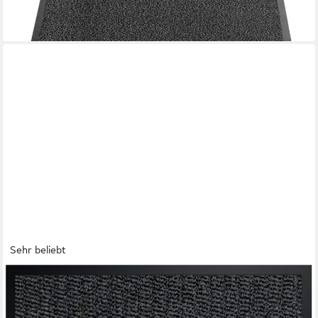
lieferbar - in 3-4 Werktagen bei dir
Sehr beliebt
GENTLE NORTH
Fußmatte für Innen & Außen - Schmutzfangmatte, Innen und
Außen - rutschfest - waschbar - strapazierfähig