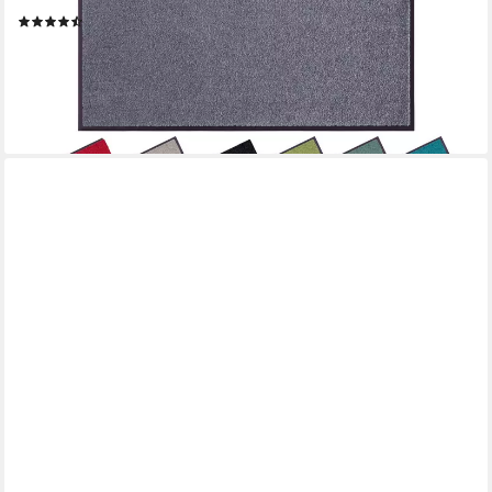
(481)
ab 15,49 €
UVP
24,90 €
-38%
lieferbar - in 3-4 Werktagen bei dir
+2