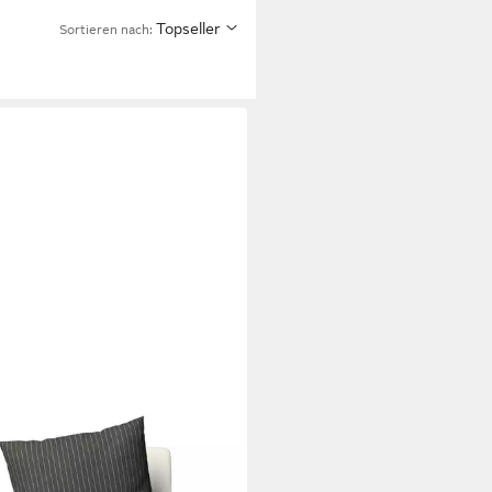
Topseller
Sortieren nach: