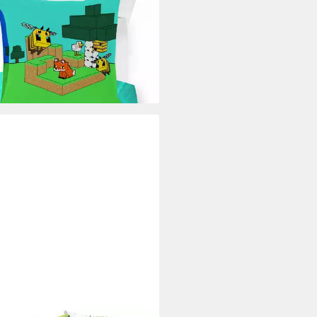
erbettwäsche Minecraft
ive, Linon, 2 teilig, 100%
wolle
3 €
UVP
32,99 €
rbar - in 6-8 Werktagen bei dir