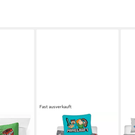
Fast ausverkauft
MINECRAFT
MIN
ecraft Metro
Bettwäsche Minecraft We got this
Jug
100% Baumwolle
Creeper Wende Bettwäsche Kissen
Bett