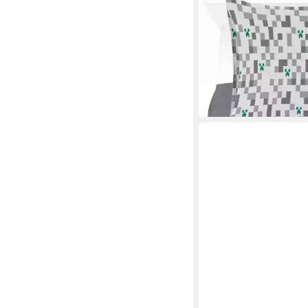
MINECRAFT
Kinderbettwäsche Min
Creeper, Linon, 2 teili
Baumwolle
28,65 €
UVP
32,99 €
-13%
lieferbar - in 6-8 Werktag