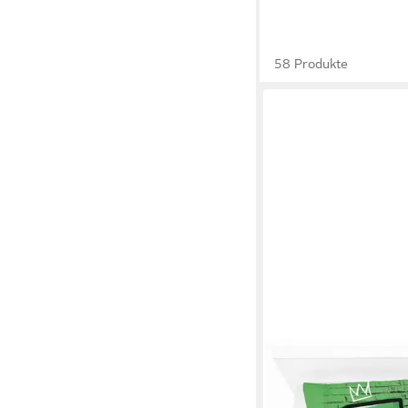
58 Produkte
MINECRAFT
Kinderbettwäsche Min
Art, Linon, 2 teilig, 