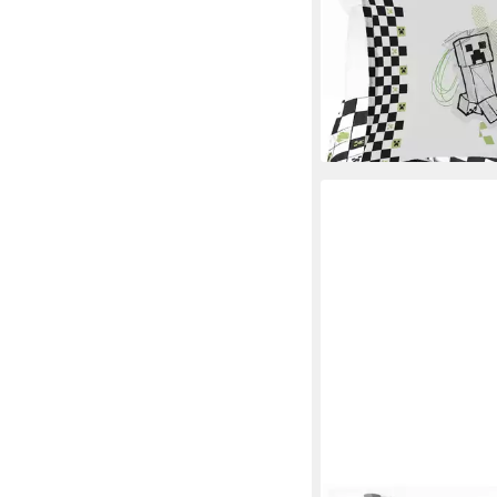
Kinderbettwäsche Min
Skate, Linon, 2 teilig,
Baumwolle
26,99 €
UVP
32,99 €
-18%
lieferbar - in 6-8 Werktag