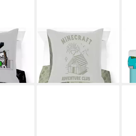
MINECRAFT
JERR
ecraft Fight
Kinderbettwäsche Minecraft
Kind
 100% Baumwolle
Heritage, Linon, 2 teilig, 100%
Renfo
34,9
Baumwolle
25,86 €
UVP
32,99 €
-13%
en bei dir
liefe
-22%
lieferbar - in 6-8 Werktagen bei dir