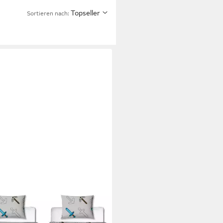
Topseller
Sortieren nach:
ECRAFT
endbettwäsche MINECRAFT
wäsche Wendebettwäsche