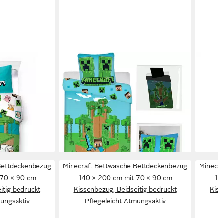
MINECRAFT
MIN
 Bettwäsche
Bettwäsche Minecraft leuchtende
Bett
x200 + 70x90,
Wende Bettwäsche Kopfkissen
200 
Set135/140x200cm, Baumwolle, 2
Kiss
teilig, Wendemotiv mit
Pfle
29,95 €
29,9
Reißverschluss
UVP
49,95 €
gen bei dir
-40%
-14%
lieferbar - in 3-4 Werktagen bei dir
liefe
Bettdeckenbezug
Minecraft Bettwäsche Bettdeckenbezug
Minec
 70 × 90 cm
140 × 200 cm mit 70 × 90 cm
1
itig bedruckt
Kissenbezug, Beidseitig bedruckt
Ki
mungsaktiv
Pflegeleicht Atmungsaktiv