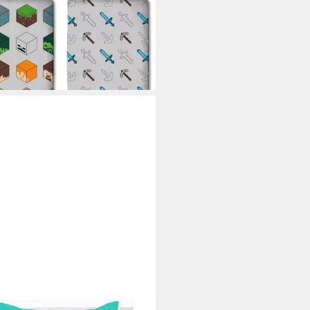
x200 cm
5 €
39,95 €
%
rbar - in 5-6 Werktagen bei dir
ECRAFT