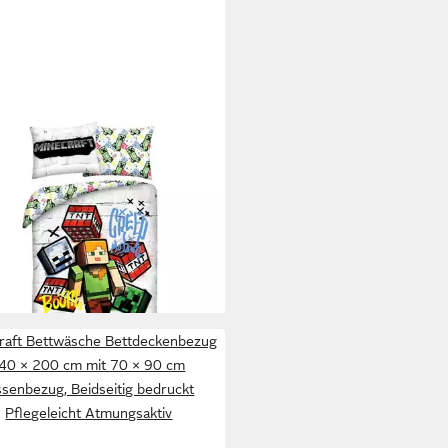
ECRAFT
wäsche Bettdeckenbezug 140 ×
cm mit 70 × 90 cm
enbezug, Beidseitig bedruckt
geleicht Atmungsaktiv
5 €
34,95 €
rbar - in 5-6 Werktagen bei dir
raft Bettwäsche Bettdeckenbezug
40 × 200 cm mit 70 × 90 cm
ssenbezug, Beidseitig bedruckt
Pflegeleicht Atmungsaktiv