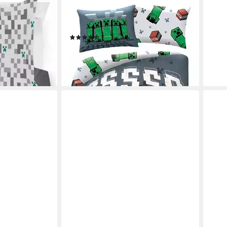
MINECRAFT
MIN
ecraft
Bettwäsche Minecraft
Bett
g, 100%
Kinderbettwäsche 140 x 200 cm
Bett
(3)
× 90
34,99 €
29,9
lieferbar - in 3-4 Werktagen bei dir
-14%
en bei dir
liefe