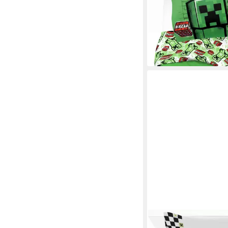
27,80 €
UVP
32,99 €
-16%
lieferbar - in 2-3 Werktag
MINECRAFT