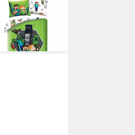
ECRAFT
wäsche Set aus Mikrofaser
deckenbezug 140 × 200 cm 70
 cm Kissenbezug, Mikrofaser
5 €
34,95 €
rbar - in 5-6 Werktagen bei dir