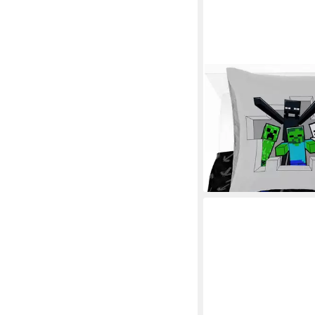
MINECRAFT
Kinderbettwäsche Min
Back, Linon, 2 teilig,
28,65 €
UVP
32,99 €
-13%
lieferbar - in 6-8 Werktag