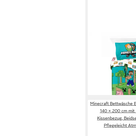
MINECRAFT
Bettwäsche Minecraft
„Jungle Explore“ 140
100 % Baumwoll
39,95 €
UVP
49,99 €
-20%
lieferbar - in 8-10 Werkta
Minecraft Bettwäsche 
140 × 200 cm mit
Kissenbezug, Beidse
Pflegeleicht At