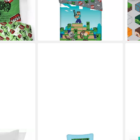
135/140x200cm, Baumwolle, 2 teilig,
140
29,9
Wendemotiv mit Reißverschluss
en bei dir
29,95 €
UVP
44,95 €
-25
liefe
-33%
lieferbar - in 3-4 Werktagen bei dir
MINECRAFT
MIN