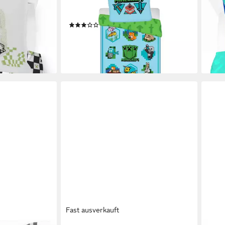
ecraft Doodle
Kinderbettwäsche Minecraft,
Kind
 100%
Renforcé, 2 teilig
Creat
(1)
Baum
ab 29,67 €
39,95 €
27,8
-26%
-16%
lieferbar - in 5-6 Werktagen bei dir
en bei dir
liefe
Fast ausverkauft