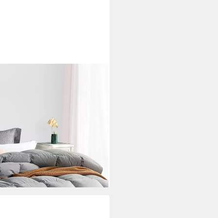
es Federdecke Bettdecken
200x200cm, Füllung: 85%
ezug: 100% Baumwolle,
d Winter
i dir