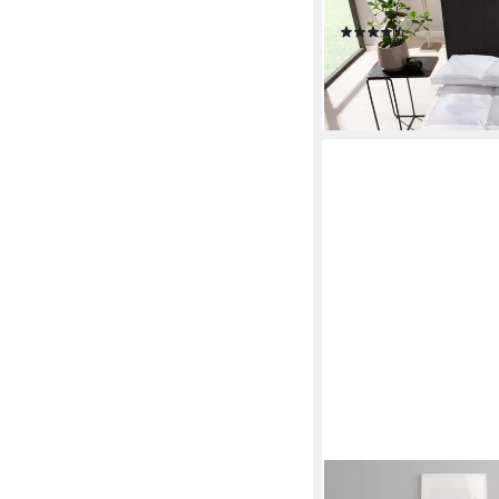
cm und weitere Größ
(1544)
ab 229,99 €
UVP
599,9
-62%
lieferbar - in 3-4 Werktag
OTTO HOME