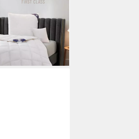
 zertifiziert, Bezug: 100%
 Hausstauballergiker geeignet, 5
 Bestseller
i dir