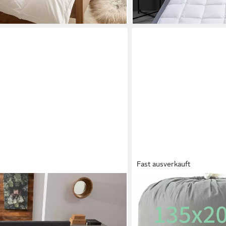
en bei dir
Fast ausverkauft
WELLDORA
, Bettdecken für Sommer oder
Daunenbettdecke, Komfort 
hresdecke, Füllung: 100% Daunen,
Fachärztlich geprüft, Fül
le, Bettdecke 135x200 cm, 155x220
Daunen, Zertifiziert für T