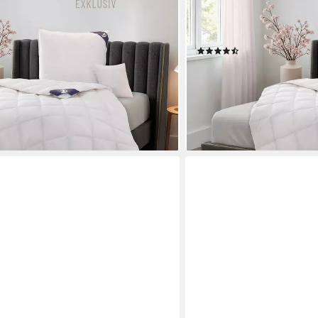
g: 100% Daunen, Klasse 1, Downpass
Federn, Klasse 1, Downpass
100% Baumwolle, Made in Green,
Baumwolle, Made in Green,
eeignet, 5 Wärmeklassen & 8
Wärmeklassen & 6 Größen,
(44)
ab 87,49 €
 €
UVP
249,00 €
nur diesen Monat
-65%
en bei dir
lieferbar - in 3-4 Werktagen be