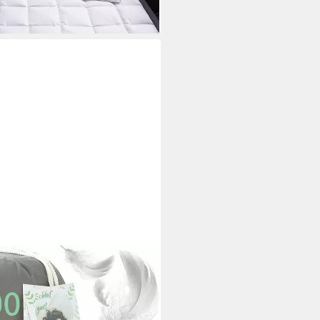
Allergiker Bettdecke Winter,
lung: 100% Extraweiche Federn &
ierwohl, Dicke extrawarme