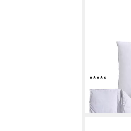
RIBECO
Federbettdecke Bett
Topseller, Füllung: 9
100% Baumwolle, Daun
mit gratis 80x80 cm K
(542)
149,99 €
UVP
179,00 €
-16%
lieferbar - in 2-3 Werktag