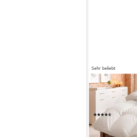
Sehr beliebt
OTTO HOME
Daunenbettdecke Kön
cm und weitere Größe
Federn, Bezug: 100% 
Winter, Decke ist Made
(298)
ab 172,49 €
UVP
369,0
-53%