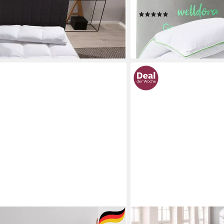
en, Made in Germany
Winterdecke
(2)
ab 109,99 €
0 €
UVP
124,99 €
-12%
en bei dir
lieferbar - in 3-4 Werktagen be
OTTO HOME