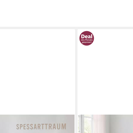
SPESSARTTRAUM
usiv, Bettdecken für Sommer und
Daunenbettdecke First Cla