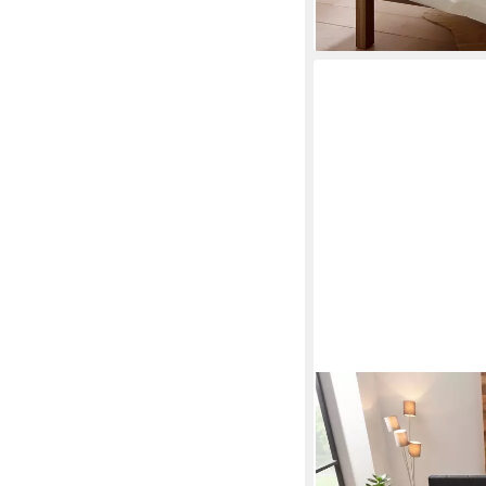
lieferbar - in 3-4 Werktag
OTTO KELLER
Daunenbettdecke Star
Winter, Decke, Ganzja
Bezug: 100% Baumwol