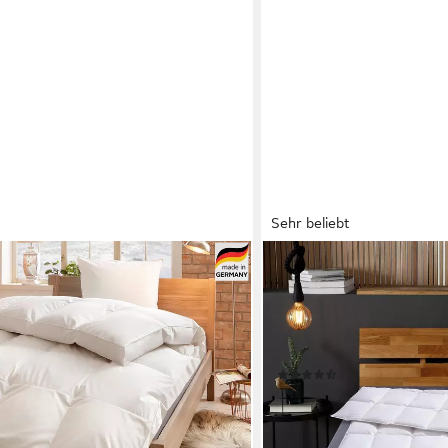
Sehr beliebt
OTTO KELLER
iz, Bettdecke 135x200 cm, 155x220
Daunenbettdecke Star, Be
n, Füllung: 60% Daunen, 40%
Winter, Decke, Ganzjahres
Baumwolle, Bettdecken, Sommer,
Bezug: 100% Baumwolle, 
 in Green zertifiziert
cm und weitere Größen, 
(1544)
ab 84,99 €
0 €
UVP
269,90 €
-69%
lieferbar - in 3-4 Werktagen be