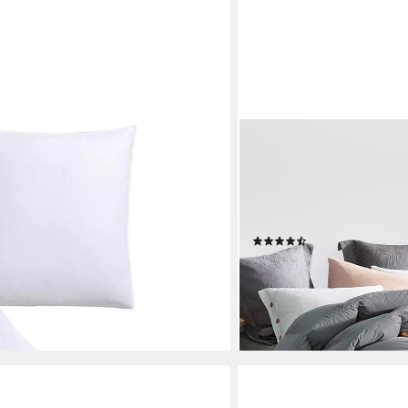
ELEMUSE
decke in 135x200 und 155x220cm
Federbettdecke Ganzjahr
0% Federn und 10% Daunen, Bezug:
135x200cm, 155x220cm, 
en und Federn, Made in Germany,
Federn und 15% Daunen, B
issen
Bettdecke für Sommer un
(32)
ab 79,99 €
UVP
167,99 €
-52%
lieferbar - in 2-3 Werktagen be
en bei dir