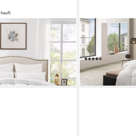
rkauft
RIBECO
en Federdecke Bettdecke Nature
Federbettdecke Laram, B
m, 200x200cm, Füllung: 55%
Winter, Made in Germany, 
tfreundlicher Kapok & 15%
Daunen, Bezug: 100% Baum
aumwolle Bezug, Umweltfreundliche
Bettdecke 135x200 cm od
(1059)
ab 79,99 €
 €
lieferbar - in 2-3 Werktagen be
en bei dir