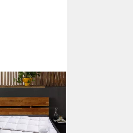
ttdecken für Sommer oder
decke, Füllung: 100% Daunen,
Bettdecke 135x200 cm, 155x220
Made in Germany
i dir