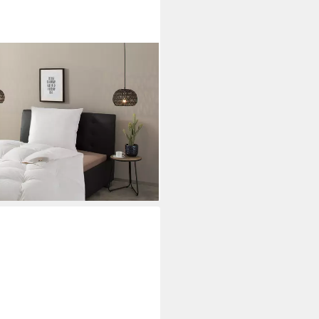
ettdecken für Sommer oder
Füllung: 90% Federn, 10%
wolle, Super Preis-Leistung,
er 155x220 cm, Decke
i dir