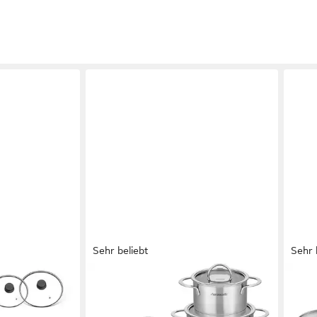
Sehr beliebt
Sehr 
HANSEATIC
TEFA
htopf PFAS-
Topf-Set hanseatic, Edelstahl 18/10
Topf
t Deckel – Made
(Set, 11-tlg., Fleischtopf 16/20/24
und 