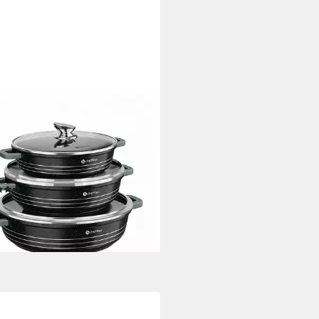
FFLER
-Set 6-tlg Kochtopf Set
ktions Servierpfanne
haftbeschichtung, Aluminium
f), mit Glasdeckel
(40)
4,99 €
UVP
185,99 €
%
rbar - in 4-5 Werktagen bei dir