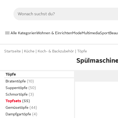
Alle Kategorien
Wohnen & Einrichten
Mode
Multimedia
Sport
Beau
Startseite
Küche
Koch- & Backzubehör
Töpfe
Spülmaschine
Töpfe
Bratentöpfe
Suppentöpfe
Schmortöpfe
Topfsets
Gemüsetöpfe
Dampfgartöpfe