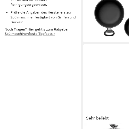
in Germany, Aluguss (S
Reinigungsergebnisse.
Kochtopf (20 + 24 cm
Prüfe die Angaben des Herstellers zur
169,00 €
Spülmaschinenfestigkeit von Griffen und
Glasdeckel), Aluguss,
UVP
194,99 €
Deckeln.
backofenfest bis 300°
-13%
Noch Fragen? Hier geht's zum
Ratgeber
lieferbar - in 2-3 Werktag
Spülmaschinenfeste Topfsets ›
Sehr beliebt