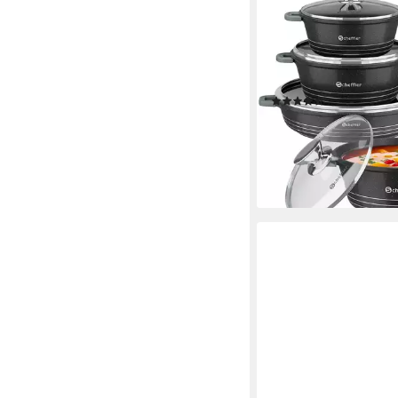
SCHEFFLER
Topf-Set Kochtopf Set
Antihaftbeschichtung 
Glasdeckel, Aluminium (
Induktionsgeeignet
(146)
ab 109,90 €
UVP
199,9
-45%
lieferbar - in 4-5 Werktag