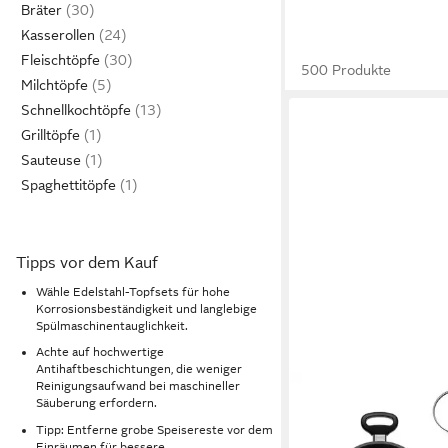
Bräter
Kasserollen
Fleischtöpfe
500 Produkte
Milchtöpfe
Schnellkochtöpfe
Grilltöpfe
Sauteuse
Spaghettitöpfe
Tipps vor dem Kauf
Wähle Edelstahl-Topfsets für hohe
Korrosionsbeständigkeit und langlebige
Spülmaschinentauglichkeit.
Achte auf hochwertige
Antihaftbeschichtungen, die weniger
Reinigungsaufwand bei maschineller
HOFFMANN GERMANY
Säuberung erfordern.
Topf-Set STONIQ Koc
Tipp: Entferne grobe Speisereste vor dem
frei Ø 20 & 24 cm mi
Einräumen für bessere