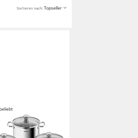
Topseller
Sortieren nach:
beliebt
L
-Set Duetto Induktion, robust
hochwertig, Induktions Töpfe