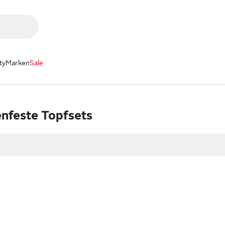
ty
Marken
Sale
nfeste Topfsets