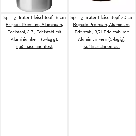
(5-lagig), spülmaschinenfest
Aluminiumkern, nicht
lieferbar - in 2-3 Werktagen bei dir
lieferbar - in 2-3 Werktagen bei dir
spülmaschinengeeignet
Spring Bräter Fleischtopf 18 cm
Spring Bräter Fleischtopf 20 cm
Brigade Premium, Aluminium,
Brigade Premium, Aluminium,
Edelstahl, 2,7l, Edelstahl mit
Edelstahl, 3,7l, Edelstahl mit
Aluminiumkern (5-lagig),
Aluminiumkern (5-lagig),
spülmaschinenfest
spülmaschinenfest