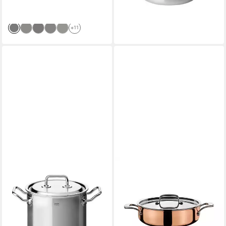
-43%
lieferbar - in 4-5 Werktagen bei dir
+11
SPRING
SPRING
Bräter Fleisch-/Gemüsetopf
Bräter Gourmettopf mit
22 cm Brigade Premium,
Deckel 28cm Culinox,
Aluminium, Edelstahl, 6,5l,
Aluminium, Edelstahl, Kupfer,
Edelstahl mit Aluminiumkern
4l, Edelstahl mit
178,00 €
269,00 €