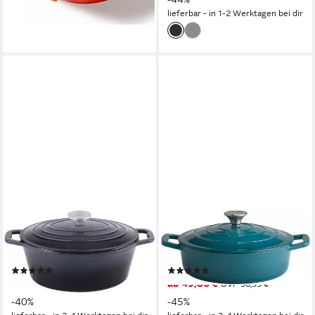
lieferbar - in 2-3 Werktagen bei dir
lieferbar - in 1-2 Werktagen bei dir
CARL SCHMIDT SOHN
APS
Bräter Xanten, Gusseisen,
Bräter Stars, Gusseisen,
Induktion, 3,5 Liter
Induktion, rund
(4)
(9)
54,05 €
ab 49,86 €
UVP
89,99 €
UVP
90,99 €
-40%
-45%