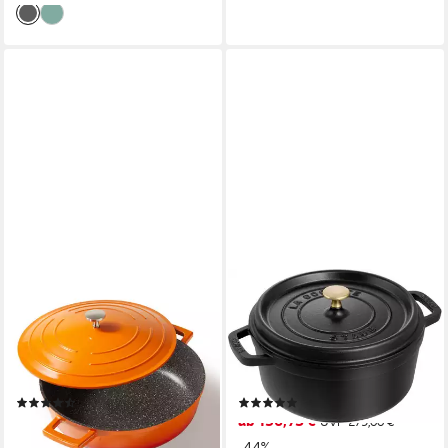
STONELINE
STAUB
Bräter, Aluminiumguss (2-tlg),
Bräter Cocotte, Gusseisen (1-
mit Luftzirkulierung +
tlg), robust, langlebig,
Aromaregen, für Induktion,
perfekte Hitzeverteilung,
Designed in Germany
Aromaregen-Deckel
(77)
(8)
84,16 €
ab 156,73 €
UVP
149,95 €
UVP
279,00 €
-44%
-44%