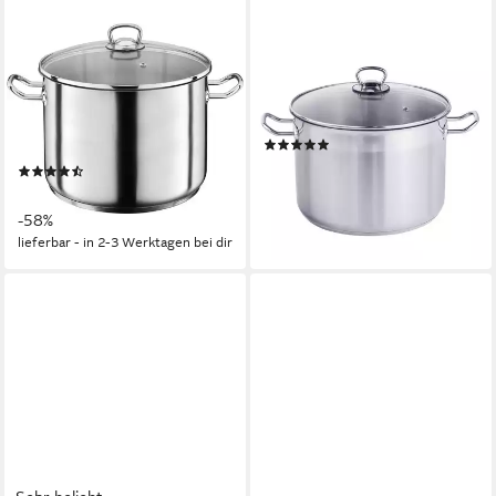
GSW
HAUSHALT INTERNATIONAL
Suppentopf Profi, Edelstahl,
Topf-Set Haushalt
rostfrei, geeignet für die
International Universaltopf mit
große Suppenküche.,
Glasdeckel 10L Maße: ca. Ø:
(12)
Induktion
ab 42,80 €
(9)
lieferbar - in 2-3 Werktagen bei dir
ab 35,10 €
UVP
82,99 €
-58%
lieferbar - in 2-3 Werktagen bei dir