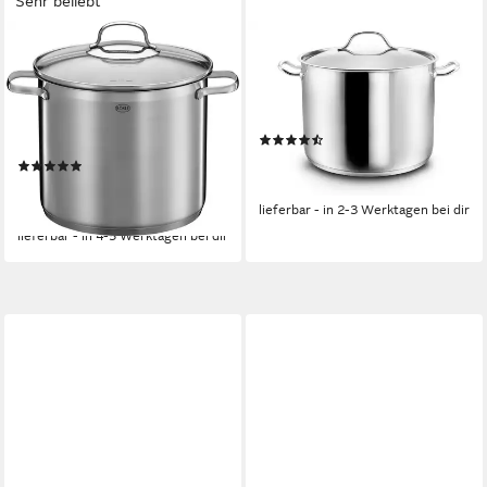
Sehr beliebt
RÖSLE
KOPF
Suppentopf ELEGANCE,
Kochtopf Gigantos 30 cm,
Edelstahl 18/10,
Edelstahl, Ø 30 cm, 15 Liter,
spülmaschinen- und
Induktion
(51)
induktionsgeeignet, Ø 24 cm,
49,98 €
UVP
89,98 €
(28)
8 L
49,05 €
UVP
99,95 €
-44%
lieferbar - in 2-3 Werktagen bei dir
-51%
lieferbar - in 4-5 Werktagen bei dir